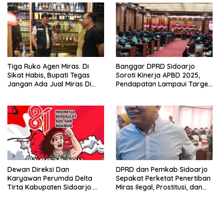
Evaluasi Secara Menyeluruh
Tiga Ruko Agen Miras. Di
Banggar DPRD Sidoarjo
Sikat Habis, Bupati Tegas
Soroti Kinerja APBD 2025,
Jangan Ada Jual Miras Di
Pendapatan Lampaui Target
Sidoarjo
dan Defisit Berbalik Jadi
Surplus
Dewan Direksi Dan
DPRD dan Pemkab Sidoarjo
Karyawan Perumda Delta
Sepakat Perketat Penertiban
Tirta Kabupaten Sidoarjo.
Miras Ilegal, Prostitusi, dan
Mengucapkan Dirgahayu
Rumah Kos Bermasalah
Republik Indonesia Ke 81
Tahun. 17 Agustus 1945- 17