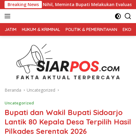
Langsung
, Meminta Bupati Melakukan Evaluasi Secara Menyeluruh
Breaking News
ke
konten
FAKTA
AKTUAL
JATIM
HUKUM & KRIMINAL
POLITIK & PEMERINTAHAN
EKONO
TERPERCAYA
Beranda
Uncategorized
Uncategorized
Bupati dan Wakil Bupati Sidoarjo
Lantik 80 Kepala Desa Terpilih Hasil
Pilkades Serentak 2026