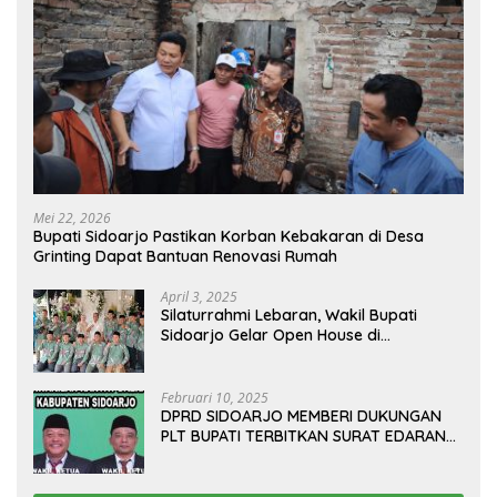
Mei 22, 2026
Bupati Sidoarjo Pastikan Korban Kebakaran di Desa
Grinting Dapat Bantuan Renovasi Rumah
April 3, 2025
Silaturrahmi Lebaran, Wakil Bupati
Sidoarjo Gelar Open House di
Kediamannya
Februari 10, 2025
DPRD SIDOARJO MEMBERI DUKUNGAN
PLT BUPATI TERBITKAN SURAT EDARAN
ATURAN LARANGAN OUTDOOR
LEARNING (ODL) TK, PAUD, SD, SMP/MTS
KELUAR KOTA