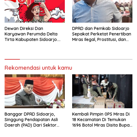
Dewan Direksi Dan
DPRD dan Pemkab Sidoarjo
Karyawan Perumda Delta
Sepakat Perketat Penertiban
Tirta Kabupaten Sidoarjo.
Miras Ilegal, Prostitusi, dan
Mengucapkan Dirgahayu
Rumah Kos Bermasalah
Republik Indonesia Ke 81
Tahun. 17 Agustus 1945- 17
Agustus Tahun 2026
Rekomendasi untuk kamu
Banggar DPRD Sidoarjo,
Kembali Pimpin 0PS Miras Di
Singgung Pendapatan Asli
18 Kecamatan Di Temukan
Daerah (PAD) Dari Sektor
1696 Botol Miras Disita Bupati
Parkir Realisasinya Nihil,
Sikap Tegas Penjual Barang
Meminta Bupati Melakukan
Haram