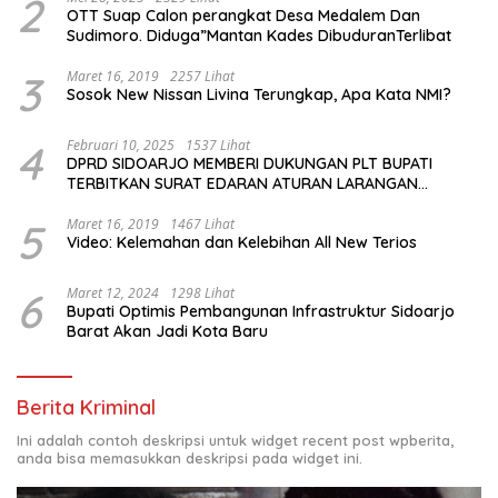
2
OTT Suap Calon perangkat Desa Medalem Dan
Sudimoro. Diduga”Mantan Kades DibuduranTerlibat
3
Maret 16, 2019
2257 Lihat
Sosok New Nissan Livina Terungkap, Apa Kata NMI?
4
Februari 10, 2025
1537 Lihat
DPRD SIDOARJO MEMBERI DUKUNGAN PLT BUPATI
TERBITKAN SURAT EDARAN ATURAN LARANGAN
OUTDOOR LEARNING (ODL) TK, PAUD, SD, SMP/MTS
KELUAR KOTA
5
Maret 16, 2019
1467 Lihat
Video: Kelemahan dan Kelebihan All New Terios
6
Maret 12, 2024
1298 Lihat
Bupati Optimis Pembangunan Infrastruktur Sidoarjo
Barat Akan Jadi Kota Baru
Berita Kriminal
Ini adalah contoh deskripsi untuk widget recent post wpberita,
anda bisa memasukkan deskripsi pada widget ini.