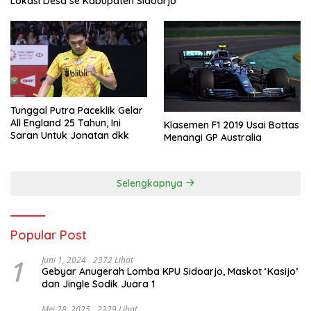
Lokasi Desa se Kabupaten Sidoarjo
Tunggal Putra Paceklik Gelar
All England 25 Tahun, Ini
Klasemen F1 2019 Usai Bottas
Saran Untuk Jonatan dkk
Menangi GP Australia
Selengkapnya
Popular Post
1
Juni 1, 2024
2372 Lihat
Gebyar Anugerah Lomba KPU Sidoarjo, Maskot ‘Kasijo’
dan Jingle Sodik Juara 1
Mei 28, 2025
2329 Lihat