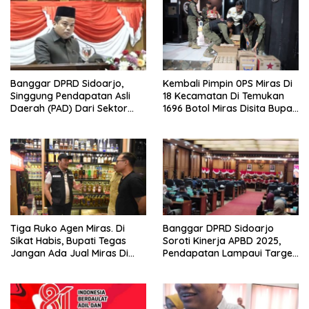
Banggar DPRD Sidoarjo,
Kembali Pimpin 0PS Miras Di
Singgung Pendapatan Asli
18 Kecamatan Di Temukan
Daerah (PAD) Dari Sektor
1696 Botol Miras Disita Bupati
Parkir Realisasinya Nihil,
Sikap Tegas Penjual Barang
Meminta Bupati Melakukan
Haram
Evaluasi Secara Menyeluruh
Tiga Ruko Agen Miras. Di
Banggar DPRD Sidoarjo
Sikat Habis, Bupati Tegas
Soroti Kinerja APBD 2025,
Jangan Ada Jual Miras Di
Pendapatan Lampaui Target
Sidoarjo
dan Defisit Berbalik Jadi
Surplus