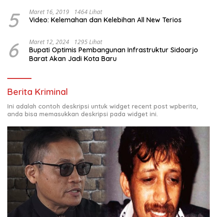
OUTDOOR LEARNING (ODL) TK, PAUD, SD, SMP/MTS
KELUAR KOTA
5
Maret 16, 2019
1464 Lihat
Video: Kelemahan dan Kelebihan All New Terios
6
Maret 12, 2024
1295 Lihat
Bupati Optimis Pembangunan Infrastruktur Sidoarjo
Barat Akan Jadi Kota Baru
Berita Kriminal
Ini adalah contoh deskripsi untuk widget recent post wpberita,
anda bisa memasukkan deskripsi pada widget ini.