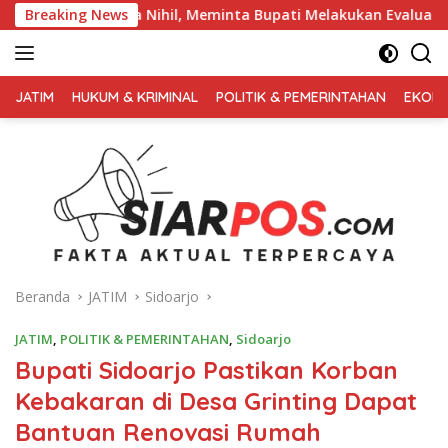
Langsung
Nihil, Meminta Bupati Melakukan Evaluasi Secara Menyeluruh
Breaking News
ke
konten
FAKTA
AKTUAL
JATIM
HUKUM & KRIMINAL
POLITIK & PEMERINTAHAN
EKONO
TERPERCAYA
Beranda
JATIM
Sidoarjo
JATIM
,
POLITIK & PEMERINTAHAN
,
Sidoarjo
Bupati Sidoarjo Pastikan Korban
Kebakaran di Desa Grinting Dapat
Bantuan Renovasi Rumah