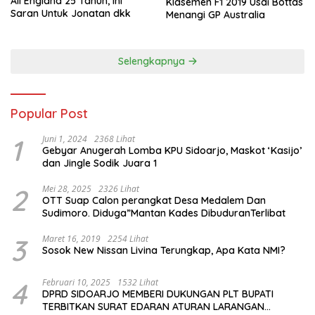
All England 25 Tahun, Ini
Klasemen F1 2019 Usai Bottas
Saran Untuk Jonatan dkk
Menangi GP Australia
Selengkapnya
Popular Post
1
Juni 1, 2024
2368 Lihat
Gebyar Anugerah Lomba KPU Sidoarjo, Maskot ‘Kasijo’
dan Jingle Sodik Juara 1
2
Mei 28, 2025
2326 Lihat
OTT Suap Calon perangkat Desa Medalem Dan
Sudimoro. Diduga”Mantan Kades DibuduranTerlibat
3
Maret 16, 2019
2254 Lihat
Sosok New Nissan Livina Terungkap, Apa Kata NMI?
4
Februari 10, 2025
1532 Lihat
DPRD SIDOARJO MEMBERI DUKUNGAN PLT BUPATI
TERBITKAN SURAT EDARAN ATURAN LARANGAN