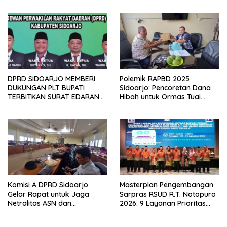
DPRD SIDOARJO MEMBERI
Polemik RAPBD 2025
DUKUNGAN PLT BUPATI
Sidoarjo: Pencoretan Dana
TERBITKAN SURAT EDARAN
Hibah untuk Ormas Tuai
ATURAN LARANGAN
Protes
OUTDOOR LEARNING (ODL)
TK, PAUD, SD, SMP/MTS
KELUAR KOTA
Komisi A DPRD Sidoarjo
Masterplan Pengembangan
Gelar Rapat untuk Jaga
Sarpras RSUD R.T. Notopuro
Netralitas ASN dan
2026: 9 Layanan Prioritas
Perangkat Desa dalam
Dirancang, Sekda Harapkan
Pilkada 2024
RSUD Miliki Identitas Khas