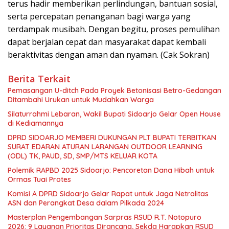
terus hadir memberikan perlindungan, bantuan sosial,
serta percepatan penanganan bagi warga yang
terdampak musibah. Dengan begitu, proses pemulihan
dapat berjalan cepat dan masyarakat dapat kembali
beraktivitas dengan aman dan nyaman. (Cak Sokran)
Berita Terkait
Pemasangan U-ditch Pada Proyek Betonisasi Betro-Gedangan
Ditambahi Urukan untuk Mudahkan Warga
Silaturrahmi Lebaran, Wakil Bupati Sidoarjo Gelar Open House
di Kediamannya
DPRD SIDOARJO MEMBERI DUKUNGAN PLT BUPATI TERBITKAN
SURAT EDARAN ATURAN LARANGAN OUTDOOR LEARNING
(ODL) TK, PAUD, SD, SMP/MTS KELUAR KOTA
Polemik RAPBD 2025 Sidoarjo: Pencoretan Dana Hibah untuk
Ormas Tuai Protes
Komisi A DPRD Sidoarjo Gelar Rapat untuk Jaga Netralitas
ASN dan Perangkat Desa dalam Pilkada 2024
Masterplan Pengembangan Sarpras RSUD R.T. Notopuro
2026: 9 Layanan Prioritas Dirancang, Sekda Harapkan RSUD