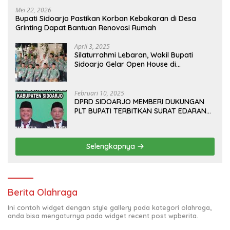
Mei 22, 2026
Bupati Sidoarjo Pastikan Korban Kebakaran di Desa
Grinting Dapat Bantuan Renovasi Rumah
April 3, 2025
Silaturrahmi Lebaran, Wakil Bupati
Sidoarjo Gelar Open House di
Kediamannya
Februari 10, 2025
DPRD SIDOARJO MEMBERI DUKUNGAN
PLT BUPATI TERBITKAN SURAT EDARAN
ATURAN LARANGAN OUTDOOR
LEARNING (ODL) TK, PAUD, SD, SMP/MTS
KELUAR KOTA
Selengkapnya
Berita Olahraga
Ini contoh widget dengan style gallery pada kategori olahraga,
anda bisa mengaturnya pada widget recent post wpberita.