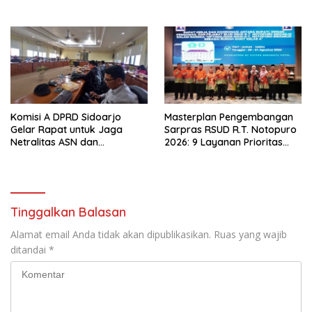
ATURAN LARANGAN
Protes
OUTDOOR LEARNING (ODL)
TK, PAUD, SD, SMP/MTS
KELUAR KOTA
Komisi A DPRD Sidoarjo
Masterplan Pengembangan
Gelar Rapat untuk Jaga
Sarpras RSUD R.T. Notopuro
Netralitas ASN dan
2026: 9 Layanan Prioritas
Perangkat Desa dalam
Dirancang, Sekda Harapkan
Pilkada 2024
RSUD Miliki Identitas Khas
Tinggalkan Balasan
Alamat email Anda tidak akan dipublikasikan.
Ruas yang wajib
ditandai
*