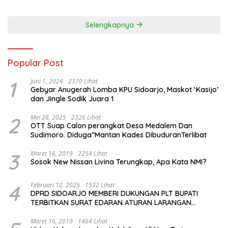
Selengkapnya
Popular Post
1
Juni 1, 2024
2370 Lihat
Gebyar Anugerah Lomba KPU Sidoarjo, Maskot ‘Kasijo’
dan Jingle Sodik Juara 1
2
Mei 28, 2025
2326 Lihat
OTT Suap Calon perangkat Desa Medalem Dan
Sudimoro. Diduga”Mantan Kades DibuduranTerlibat
3
Maret 16, 2019
2254 Lihat
Sosok New Nissan Livina Terungkap, Apa Kata NMI?
4
Februari 10, 2025
1532 Lihat
DPRD SIDOARJO MEMBERI DUKUNGAN PLT BUPATI
TERBITKAN SURAT EDARAN ATURAN LARANGAN
OUTDOOR LEARNING (ODL) TK, PAUD, SD, SMP/MTS
KELUAR KOTA
Maret 16, 2019
1464 Lihat