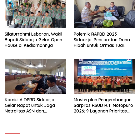
Silaturrahmi Lebaran, Wakil
Polemik RAPBD 2025
Bupati Sidoarjo Gelar Open
Sidoarjo: Pencoretan Dana
House di Kediamannya
Hibah untuk Ormas Tuai
Protes
Komisi A DPRD Sidoarjo
Masterplan Pengembangan
Gelar Rapat untuk Jaga
Sarpras RSUD R.T. Notopuro
Netralitas ASN dan
2026: 9 Layanan Prioritas
Perangkat Desa dalam
Dirancang, Sekda Harapkan
Pilkada 2024
RSUD Miliki Identitas Khas