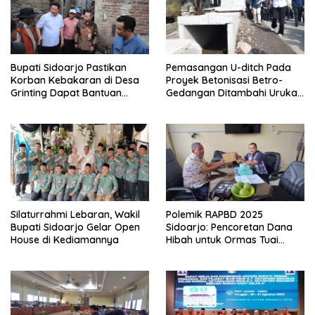
Bupati Sidoarjo Pastikan
Pemasangan U-ditch Pada
Korban Kebakaran di Desa
Proyek Betonisasi Betro-
Grinting Dapat Bantuan
Gedangan Ditambahi Urukan
Renovasi Rumah
untuk Mudahkan Warga
Silaturrahmi Lebaran, Wakil
Polemik RAPBD 2025
Bupati Sidoarjo Gelar Open
Sidoarjo: Pencoretan Dana
House di Kediamannya
Hibah untuk Ormas Tuai
Protes