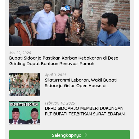
Mei 22, 2026
Bupati Sidoarjo Pastikan Korban Kebakaran di Desa
Grinting Dapat Bantuan Renovasi Rumah
April 3, 2025
Silaturrahmi Lebaran, Wakil Bupati
Sidoarjo Gelar Open House di
Kediamannya
Februari 10, 2025
DPRD SIDOARJO MEMBERI DUKUNGAN
PLT BUPATI TERBITKAN SURAT EDARAN
ATURAN LARANGAN OUTDOOR
LEARNING (ODL) TK, PAUD, SD, SMP/MTS
KELUAR KOTA
Selengkapnya