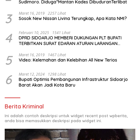
Sudimoro. Diduga”Mantan Kades DibuduranTerlibat
3
Maret 16, 2019
2257 Lihat
Sosok New Nissan Livina Terungkap, Apa Kata NMI?
4
Februari 10, 2025
1541 Lihat
DPRD SIDOARJO MEMBERI DUKUNGAN PLT BUPATI
TERBITKAN SURAT EDARAN ATURAN LARANGAN
OUTDOOR LEARNING (ODL) TK, PAUD, SD, SMP/MTS
KELUAR KOTA
5
Maret 16, 2019
1467 Lihat
Video: Kelemahan dan Kelebihan All New Terios
6
Maret 12, 2024
1298 Lihat
Bupati Optimis Pembangunan Infrastruktur Sidoarjo
Barat Akan Jadi Kota Baru
Berita Kriminal
Ini adalah contoh deskripsi untuk widget recent post wpberita,
anda bisa memasukkan deskripsi pada widget ini.