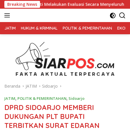
Langsung
kan Evaluasi Secara Menyeluruh
Breaking News
Kembali Pimpin 0PS Mir
ke
konten
FAKTA
AKTUAL
JATIM
HUKUM & KRIMINAL
POLITIK & PEMERINTAHAN
EKONO
TERPERCAYA
Beranda
JATIM
Sidoarjo
JATIM
,
POLITIK & PEMERINTAHAN
,
Sidoarjo
DPRD SIDOARJO MEMBERI
DUKUNGAN PLT BUPATI
TERBITKAN SURAT EDARAN