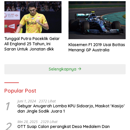
Tunggal Putra Paceklik Gelar
All England 25 Tahun, Ini
Klasemen F1 2019 Usai Bottas
Saran Untuk Jonatan dkk
Menangi GP Australia
Selengkapnya
Popular Post
1
Juni 1, 2024
2372 Lihat
Gebyar Anugerah Lomba KPU Sidoarjo, Maskot ‘Kasijo’
dan Jingle Sodik Juara 1
2
Mei 28, 2025
2329 Lihat
OTT Suap Calon perangkat Desa Medalem Dan