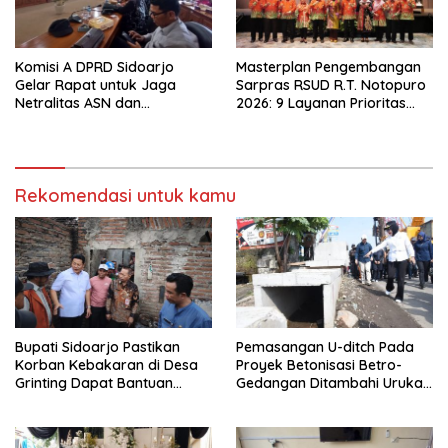
Komisi A DPRD Sidoarjo
Masterplan Pengembangan
Gelar Rapat untuk Jaga
Sarpras RSUD R.T. Notopuro
Netralitas ASN dan
2026: 9 Layanan Prioritas
Perangkat Desa dalam
Dirancang, Sekda Harapkan
Pilkada 2024
RSUD Miliki Identitas Khas
Rekomendasi untuk kamu
Bupati Sidoarjo Pastikan
Pemasangan U-ditch Pada
Korban Kebakaran di Desa
Proyek Betonisasi Betro-
Grinting Dapat Bantuan
Gedangan Ditambahi Urukan
Renovasi Rumah
untuk Mudahkan Warga