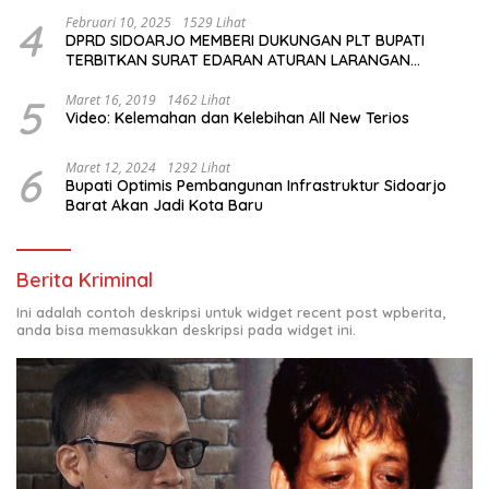
4
Februari 10, 2025
1529 Lihat
DPRD SIDOARJO MEMBERI DUKUNGAN PLT BUPATI
TERBITKAN SURAT EDARAN ATURAN LARANGAN
OUTDOOR LEARNING (ODL) TK, PAUD, SD, SMP/MTS
KELUAR KOTA
5
Maret 16, 2019
1462 Lihat
Video: Kelemahan dan Kelebihan All New Terios
6
Maret 12, 2024
1292 Lihat
Bupati Optimis Pembangunan Infrastruktur Sidoarjo
Barat Akan Jadi Kota Baru
Berita Kriminal
Ini adalah contoh deskripsi untuk widget recent post wpberita,
anda bisa memasukkan deskripsi pada widget ini.