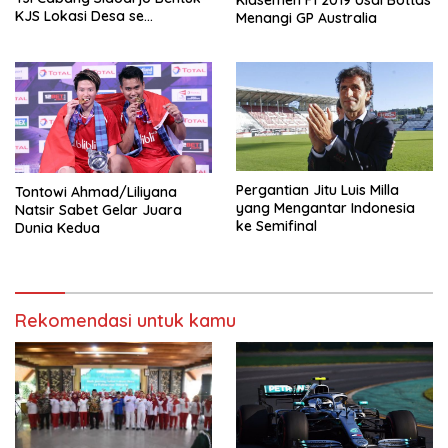
Klasemen F1 2019 Usai Bottas
KJS Lokasi Desa se
Menangi GP Australia
Kabupaten Sidoarjo
Pergantian Jitu Luis Milla
Tontowi Ahmad/Liliyana
yang Mengantar Indonesia
Natsir Sabet Gelar Juara
ke Semifinal
Dunia Kedua
Rekomendasi untuk kamu