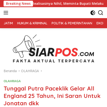
Langsung
 Realisasinya Nihil, Meminta Bupati Melakukan Evaluasi Secara
Breaking News
ke
konten
FAKTA
AKTUAL
JATIM
HUKUM & KRIMINAL
POLITIK & PEMERINTAHAN
EKONO
TERPERCAYA
Beranda
OLAHRAGA
OLAHRAGA
Tunggal Putra Paceklik Gelar All
England 25 Tahun, Ini Saran Untuk
Jonatan dkk