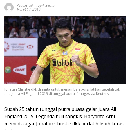
Redaksi SP
-
Topik Berita
Maret 17, 2019
Jonatan Christie dkk diminta untuk menambah porsi latihan setelah tak
ada juara All England 2019 di tunggal putra. (Images via Reuters)
Sudah 25 tahun tunggal putra puasa gelar juara All
England 2019. Legenda bulutangkis, Haryanto Arbi,
meminta agar Jonatan Christie dkk berlatih lebih keras