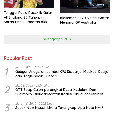
Tunggal Putra Paceklik Gelar
All England 25 Tahun, Ini
Klasemen F1 2019 Usai Bottas
Saran Untuk Jonatan dkk
Menangi GP Australia
Selengkapnya
Popular Post
1
Juni 1, 2024
2362 Lihat
Gebyar Anugerah Lomba KPU Sidoarjo, Maskot ‘Kasijo’
dan Jingle Sodik Juara 1
2
Mei 28, 2025
2324 Lihat
OTT Suap Calon perangkat Desa Medalem Dan
Sudimoro. Diduga”Mantan Kades DibuduranTerlibat
3
Maret 16, 2019
2252 Lihat
Sosok New Nissan Livina Terungkap, Apa Kata NMI?