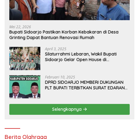
Mei 22, 2026
Bupati Sidoarjo Pastikan Korban Kebakaran di Desa
Grinting Dapat Bantuan Renovasi Rumah
April 3, 2025
Silaturrahmi Lebaran, Wakil Bupati
Sidoarjo Gelar Open House di
Kediamannya
Februari 10, 2025
DPRD SIDOARJO MEMBERI DUKUNGAN
PLT BUPATI TERBITKAN SURAT EDARAN
ATURAN LARANGAN OUTDOOR
LEARNING (ODL) TK, PAUD, SD, SMP/MTS
KELUAR KOTA
Selengkapnya
Berita Olahraga