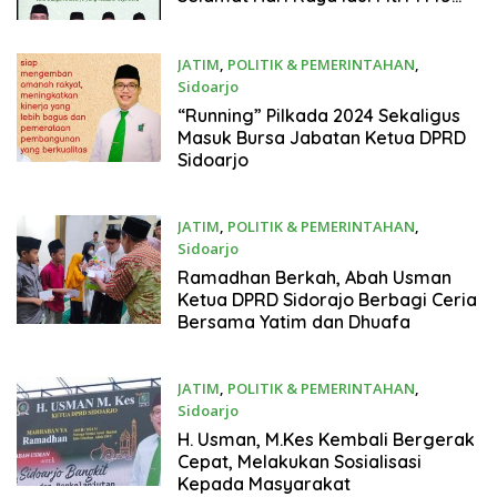
H/2024 M Mohon Maaf Lahir dan
Batin
JATIM
,
POLITIK & PEMERINTAHAN
,
Sidoarjo
April 6, 2024
“Running” Pilkada 2024 Sekaligus
Masuk Bursa Jabatan Ketua DPRD
Sidoarjo
JATIM
,
POLITIK & PEMERINTAHAN
,
Sidoarjo
Maret 31, 2024
Ramadhan Berkah, Abah Usman
Ketua DPRD Sidorajo Berbagi Ceria
Bersama Yatim dan Dhuafa
JATIM
,
POLITIK & PEMERINTAHAN
,
Sidoarjo
Maret 26, 2024
H. Usman, M.Kes Kembali Bergerak
Cepat, Melakukan Sosialisasi
Kepada Masyarakat