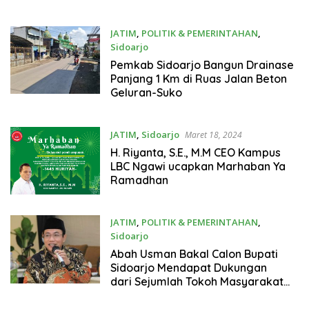
JATIM
,
POLITIK & PEMERINTAHAN
,
Sidoarjo
Maret 26, 2024
Pemkab Sidoarjo Bangun Drainase
Panjang 1 Km di Ruas Jalan Beton
Geluran-Suko
JATIM
,
Sidoarjo
Maret 18, 2024
H. Riyanta, S.E., M.M CEO Kampus
LBC Ngawi ucapkan Marhaban Ya
Ramadhan
JATIM
,
POLITIK & PEMERINTAHAN
,
Sidoarjo
Maret 18, 2024
Abah Usman Bakal Calon Bupati
Sidoarjo Mendapat Dukungan
dari Sejumlah Tokoh Masyarakat
dan Ulama Sidoarjo