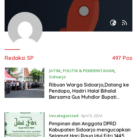
Redaksi SP
497 Pos
JATIM
,
POLITIK & PEMERINTAHAN
,
Sidoarjo
April 15, 2024
Ribuan Warga Sidoarjo,Datang ke
Pendopo, Hadiri Halal Bihalal
Bersama Gus Muhdlor Bupati
Sidoarjo
Uncategorized
April 9, 2024
Pimpinan dan Anggota DPRD
Kabupaten Sidoarjo mengucapkan
Selamat Hari Raya Idul Fitri 1445