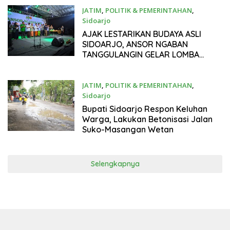
JATIM
,
POLITIK & PEMERINTAHAN
,
Sidoarjo
Maret 16, 2024
AJAK LESTARIKAN BUDAYA ASLI
SIDOARJO, ANSOR NGABAN
TANGGULANGIN GELAR LOMBA
MUSIK PATROL
JATIM
,
POLITIK & PEMERINTAHAN
,
Sidoarjo
Maret 13, 2024
Bupati Sidoarjo Respon Keluhan
Warga, Lakukan Betonisasi Jalan
Suko-Masangan Wetan
Selengkapnya