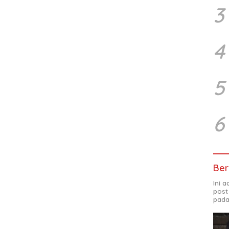
3
4
5
6
Ber
Ini 
post
pada