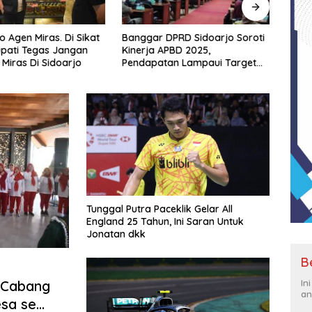
o Agen Miras. Di Sikat
Banggar DPRD Sidoarjo Soroti
Dewa
upati Tegas Jangan
Kinerja APBD 2025,
Perum
 Miras Di Sidoarjo
Pendapatan Lampaui Target
Kabup
dan Defisit Berbalik Jadi
Meng
Surplus
Repub
17 Ag
Tahu
Tunggal Putra Paceklik Gelar All
England 25 Tahun, Ini Saran Untuk
Jonatan dkk
B
In
I Cabang
an
esa se