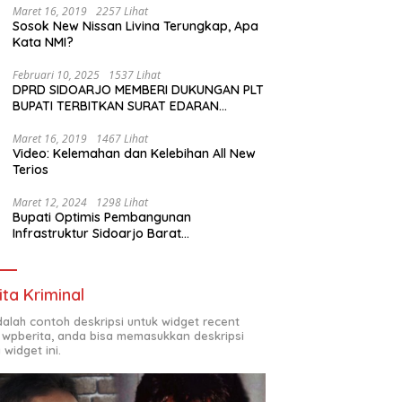
Maret 16, 2019
2257 Lihat
Sosok New Nissan Livina Terungkap, Apa
Kata NMI?
Februari 10, 2025
1537 Lihat
DPRD SIDOARJO MEMBERI DUKUNGAN PLT
BUPATI TERBITKAN SURAT EDARAN
ATURAN LARANGAN OUTDOOR LEARNING
(ODL) TK, PAUD, SD, SMP/MTS KELUAR
Maret 16, 2019
1467 Lihat
Video: Kelemahan dan Kelebihan All New
KOTA
Terios
Maret 12, 2024
1298 Lihat
Bupati Optimis Pembangunan
Infrastruktur Sidoarjo Barat
Akan Jadi Kota Baru
ita Kriminal
adalah contoh deskripsi untuk widget recent
 wpberita, anda bisa memasukkan deskripsi
 widget ini.