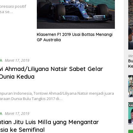
esiasi positif
esa se…
Klasemen F1 2019 Usai Bottas Menangi
GP Australia
Me
A
Maret 17, 2019
Bu
Ke
i Ahmad/Liliyana Natsir Sabet Gelar
R
Dunia Kedua
puran Indonesia, Tontowi Ahmad/Liliyana Natsir menjadi juara
araan Dunia Bulu Tangkis 2017 di…
A
Maret 17, 2019
tian Jitu Luis Milla yang Mengantar
sia ke Semifinal