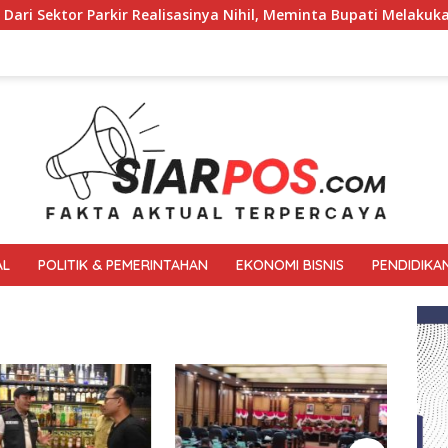
lisasinya Nihil, Meminta Bupati Melakukan Evaluasi Secara Men
AL
POLITIK & PEMERINTAHAN
EKONOMI BISNIS
PENDIDIKA