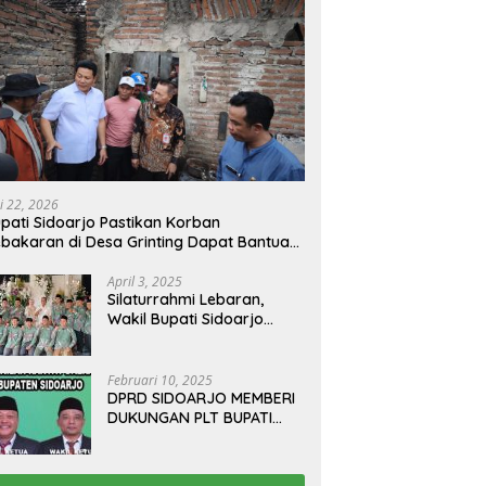
i 22, 2026
pati Sidoarjo Pastikan Korban
bakaran di Desa Grinting Dapat Bantuan
enovasi Rumah
April 3, 2025
Silaturrahmi Lebaran,
Wakil Bupati Sidoarjo
Gelar Open House di
Kediamannya
Februari 10, 2025
DPRD SIDOARJO MEMBERI
DUKUNGAN PLT BUPATI
TERBITKAN SURAT EDARAN
ATURAN LARANGAN
OUTDOOR LEARNING