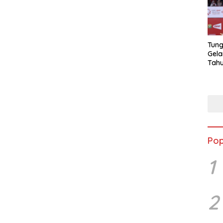
Tung
Gela
Tahu
Jon
Pop
1
2