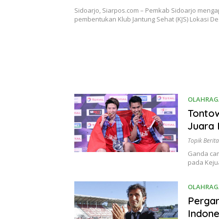
Kabupaten Sidoarjo
Sidoarjo, Siarpos.com – Pemkab Sidoarjo mengapr
pembentukan Klub Jantung Sehat (KJS) Lokasi D
OLAHRAG
Tontow
Juara 
Topik Berita
Ganda cam
pada Keju
OLAHRAG
Pergan
Indone