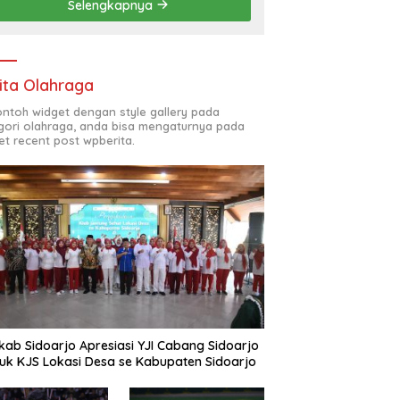
Selengkapnya
(ODL) TK, PAUD, SD,
SMP/MTS KELUAR KOTA
ita Olahraga
contoh widget dengan style gallery pada
gori olahraga, anda bisa mengaturnya pada
et recent post wpberita.
ab Sidoarjo Apresiasi YJI Cabang Sidoarjo
uk KJS Lokasi Desa se Kabupaten Sidoarjo