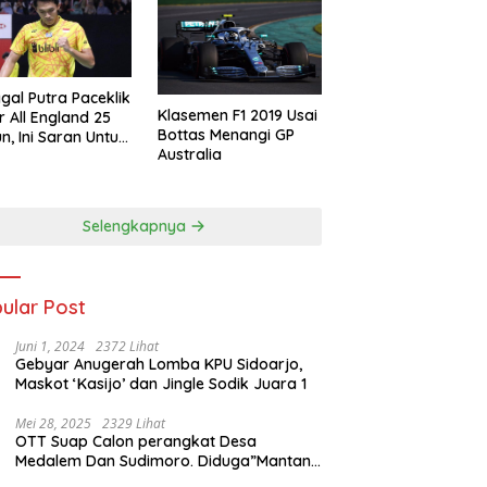
gal Putra Paceklik
Klasemen F1 2019 Usai
r All England 25
Bottas Menangi GP
n, Ini Saran Untuk
Australia
atan dkk
Selengkapnya
ular Post
Juni 1, 2024
2372 Lihat
Gebyar Anugerah Lomba KPU Sidoarjo,
Maskot ‘Kasijo’ dan Jingle Sodik Juara 1
Mei 28, 2025
2329 Lihat
OTT Suap Calon perangkat Desa
Medalem Dan Sudimoro. Diduga”Mantan
Kades DibuduranTerlibat