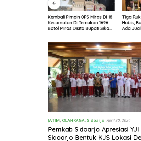
D Sidoarjo,
Kembali Pimpin 0PS Miras Di 18
Tiga Ruk
ndapatan Asli
Kecamatan Di Temukan 1696
Habis, B
) Dari Sektor
Botol Miras Disita Bupati Sikap
Ada Jual
asinya Nihil,
Tegas Penjual Barang Haram
ati Melakukan
cara Menyeluruh
JATIM
,
OLAHRAGA
,
Sidoarjo
April 30, 2024
Pemkab Sidoarjo Apresiasi YJ
Sidoarjo Bentuk KJS Lokasi D