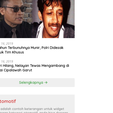
 16, 2019
ahun Terbunuhnya Munir, Polri Didesak
uk Tim Khusus
 16, 2019
ri Hilang, Nelayan Tewas Mengambang di
ai Cipalawah Garut
Selengkapnya
tomotif
i adalah contoh keterangan untuk widget
ngan kategori otomotif, anda bisa dengan