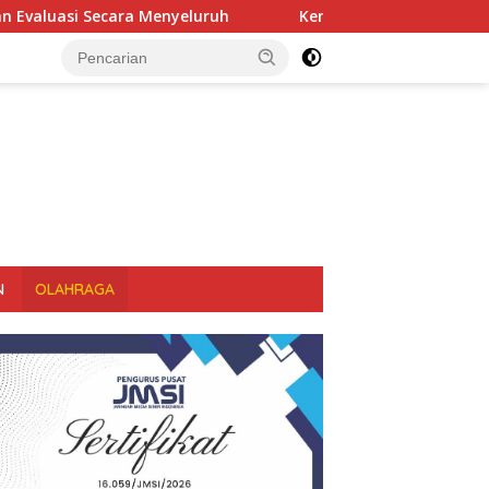
yeluruh
Kembali Pimpin 0PS Miras Di 18 Kecamatan Di T
N
OLAHRAGA