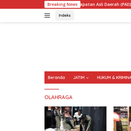
Langsung
 Singgung Pendapatan Asli Daerah (PAD) Dari Sektor Parkir Rea
Breaking News
ke
konten
Indeks
FAKTA
AKTUAL
TERPERCAYA
Beranda
JATIM
HUKUM & KRIMIN
OLAHRAGA