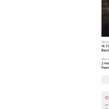
Maret
14 T
Bent
Maret
2 Ha
Pant
O
In
de