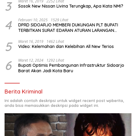
3
Maret 16, 2019
2252 Lihat
Sosok New Nissan Livina Terungkap, Apa Kata NMI?
4
Februari 10, 2025
1529 Lihat
DPRD SIDOARJO MEMBERI DUKUNGAN PLT BUPATI
TERBITKAN SURAT EDARAN ATURAN LARANGAN
OUTDOOR LEARNING (ODL) TK, PAUD, SD, SMP/MTS
KELUAR KOTA
5
Maret 16, 2019
1462 Lihat
Video: Kelemahan dan Kelebihan All New Terios
6
Maret 12, 2024
1292 Lihat
Bupati Optimis Pembangunan Infrastruktur Sidoarjo
Barat Akan Jadi Kota Baru
Berita Kriminal
Ini adalah contoh deskripsi untuk widget recent post wpberita,
anda bisa memasukkan deskripsi pada widget ini.