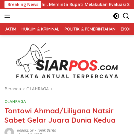
Langsung
a Nihil, Meminta Bupati Melakukan Evaluasi Secara Menyeluruh
Breaking News
ke
konten
FAKTA
AKTUAL
JATIM
HUKUM & KRIMINAL
POLITIK & PEMERINTAHAN
EKONO
TERPERCAYA
Beranda
OLAHRAGA
OLAHRAGA
Tontowi Ahmad/Liliyana Natsir
Sabet Gelar Juara Dunia Kedua
Redaksi SP
-
Topik Berita