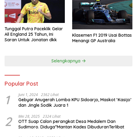
Tunggal Putra Paceklik Gelar
All England 25 Tahun, Ini
Klasemen F1 2019 Usai Bottas
Saran Untuk Jonatan dkk
Menangi GP Australia
Selengkapnya
Popular Post
1
Juni 1, 2024
2362 Lihat
Gebyar Anugerah Lomba KPU Sidoarjo, Maskot ‘Kasijo’
dan Jingle Sodik Juara 1
2
Mei 28, 2025
2324 Lihat
OTT Suap Calon perangkat Desa Medalem Dan
Sudimoro. Diduga”Mantan Kades DibuduranTerlibat