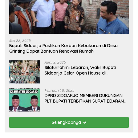
Mei 22, 2026
Bupati Sidoarjo Pastikan Korban Kebakaran di Desa
Grinting Dapat Bantuan Renovasi Rumah
April 3, 2025
Silaturrahmi Lebaran, Wakil Bupati
Sidoarjo Gelar Open House di
Kediamannya
Februari 10, 2025
DPRD SIDOARJO MEMBERI DUKUNGAN
PLT BUPATI TERBITKAN SURAT EDARAN
ATURAN LARANGAN OUTDOOR
LEARNING (ODL) TK, PAUD, SD, SMP/MTS
KELUAR KOTA
Selengkapnya