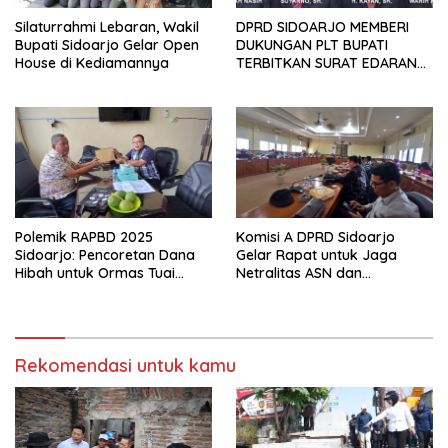
Silaturrahmi Lebaran, Wakil
DPRD SIDOARJO MEMBERI
Bupati Sidoarjo Gelar Open
DUKUNGAN PLT BUPATI
House di Kediamannya
TERBITKAN SURAT EDARAN
ATURAN LARANGAN
OUTDOOR LEARNING (ODL)
TK, PAUD, SD, SMP/MTS
KELUAR KOTA
Polemik RAPBD 2025
Komisi A DPRD Sidoarjo
Sidoarjo: Pencoretan Dana
Gelar Rapat untuk Jaga
Hibah untuk Ormas Tuai
Netralitas ASN dan
Protes
Perangkat Desa dalam
Pilkada 2024
Rekomendasi untuk kamu