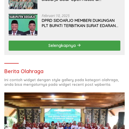
Kediamannya
Februari 10, 2025
DPRD SIDOARJO MEMBERI DUKUNGAN
PLT BUPATI TERBITKAN SURAT EDARAN
ATURAN LARANGAN OUTDOOR
LEARNING (ODL) TK, PAUD, SD, SMP/MTS
KELUAR KOTA
Selengkapnya
Berita Olahraga
Ini contoh widget dengan style gallery pada kategori olahraga,
anda bisa mengaturnya pada widget recent post wpberita.