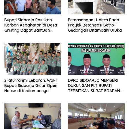
Bupati Sidoarjo Pastikan
Pemasangan U-ditch Pada
Korban Kebakaran di Desa
Proyek Betonisasi Betro-
Grinting Dapat Bantuan
Gedangan Ditambahi Urukan
Renovasi Rumah
untuk Mudahkan Warga
Silaturrahmi Lebaran, Wakil
DPRD SIDOARJO MEMBERI
Bupati Sidoarjo Gelar Open
DUKUNGAN PLT BUPATI
House di Kediamannya
TERBITKAN SURAT EDARAN
ATURAN LARANGAN
OUTDOOR LEARNING (ODL)
TK, PAUD, SD, SMP/MTS
KELUAR KOTA