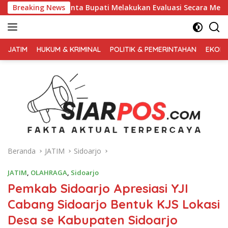
Langsung
nta Bupati Melakukan Evaluasi Secara Menyeluruh
Breaking News
Kemba
ke
konten
FAKTA
AKTUAL
JATIM
HUKUM & KRIMINAL
POLITIK & PEMERINTAHAN
EKONO
TERPERCAYA
Beranda
JATIM
Sidoarjo
JATIM
,
OLAHRAGA
,
Sidoarjo
Pemkab Sidoarjo Apresiasi YJI
Cabang Sidoarjo Bentuk KJS Lokasi
Desa se Kabupaten Sidoarjo