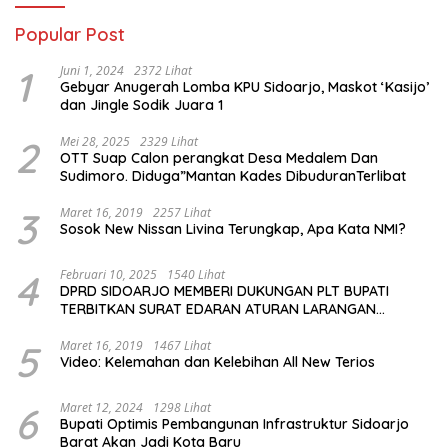
Popular Post
1
Juni 1, 2024
2372 Lihat
Gebyar Anugerah Lomba KPU Sidoarjo, Maskot ‘Kasijo’
dan Jingle Sodik Juara 1
2
Mei 28, 2025
2329 Lihat
OTT Suap Calon perangkat Desa Medalem Dan
Sudimoro. Diduga”Mantan Kades DibuduranTerlibat
3
Maret 16, 2019
2257 Lihat
Sosok New Nissan Livina Terungkap, Apa Kata NMI?
4
Februari 10, 2025
1540 Lihat
DPRD SIDOARJO MEMBERI DUKUNGAN PLT BUPATI
TERBITKAN SURAT EDARAN ATURAN LARANGAN
OUTDOOR LEARNING (ODL) TK, PAUD, SD, SMP/MTS
KELUAR KOTA
5
Maret 16, 2019
1467 Lihat
Video: Kelemahan dan Kelebihan All New Terios
6
Maret 12, 2024
1298 Lihat
Bupati Optimis Pembangunan Infrastruktur Sidoarjo
Barat Akan Jadi Kota Baru