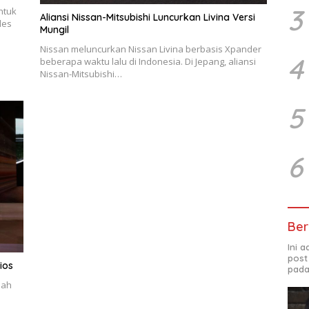
3
ntuk
Aliansi Nissan-Mitsubishi Luncurkan Livina Versi
les
Mungil
Nissan meluncurkan Nissan Livina berbasis Xpander
4
beberapa waktu lalu di Indonesia. Di Jepang, aliansi
Nissan-Mitsubishi…
5
6
Ber
Ini 
post
ios
pada
nah