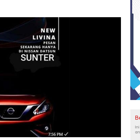
B
In
an