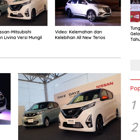
Tung
issan-Mitsubishi
Video: Kelemahan dan
Gela
 Livina Versi Mungil
Kelebihan All New Terios
Tahu
Jon
Pop
1
2