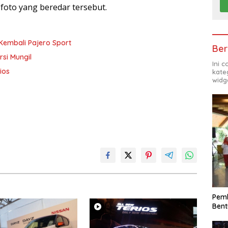
foto yang beredar tersebut.
Kembali Pajero Sport
Ber
rsi Mungil
Ini 
ios
kate
widg
Pemk
Bent