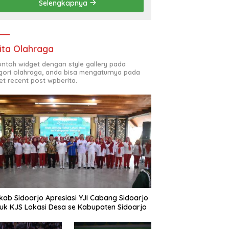
Selengkapnya
(ODL) TK, PAUD, SD,
SMP/MTS KELUAR KOTA
ita Olahraga
contoh widget dengan style gallery pada
gori olahraga, anda bisa mengaturnya pada
et recent post wpberita.
ab Sidoarjo Apresiasi YJI Cabang Sidoarjo
uk KJS Lokasi Desa se Kabupaten Sidoarjo