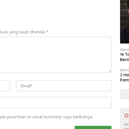
Ruas yang wajib ditandai
*
Maret
14 T
Bent
Maret
2 Ha
Pant
O
ada peramban ini untuk komentar saya berikutnya.
In
de