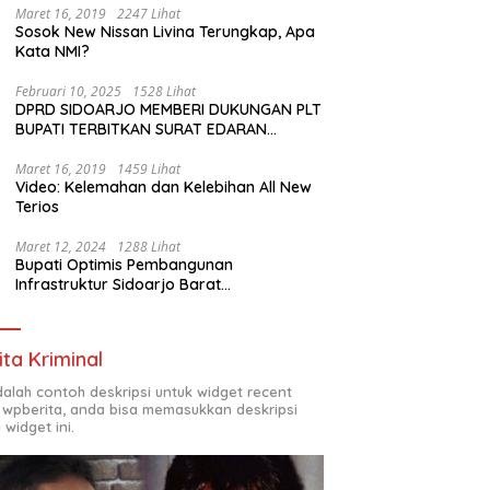
Maret 16, 2019
2247 Lihat
Sosok New Nissan Livina Terungkap, Apa
Kata NMI?
Februari 10, 2025
1528 Lihat
DPRD SIDOARJO MEMBERI DUKUNGAN PLT
BUPATI TERBITKAN SURAT EDARAN
ATURAN LARANGAN OUTDOOR LEARNING
(ODL) TK, PAUD, SD, SMP/MTS KELUAR
Maret 16, 2019
1459 Lihat
Video: Kelemahan dan Kelebihan All New
KOTA
Terios
Maret 12, 2024
1288 Lihat
Bupati Optimis Pembangunan
Infrastruktur Sidoarjo Barat
Akan Jadi Kota Baru
ita Kriminal
adalah contoh deskripsi untuk widget recent
 wpberita, anda bisa memasukkan deskripsi
 widget ini.