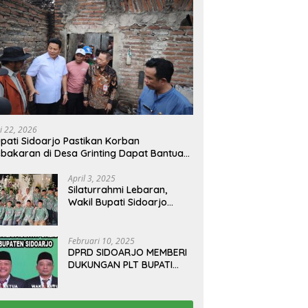
i 22, 2026
pati Sidoarjo Pastikan Korban
bakaran di Desa Grinting Dapat Bantuan
enovasi Rumah
April 3, 2025
Silaturrahmi Lebaran,
Wakil Bupati Sidoarjo
Gelar Open House di
Kediamannya
Februari 10, 2025
DPRD SIDOARJO MEMBERI
DUKUNGAN PLT BUPATI
TERBITKAN SURAT EDARAN
ATURAN LARANGAN
OUTDOOR LEARNING