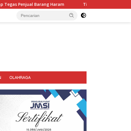
ang Haram
Tiga Ruko Agen Miras. Di Sikat Habis, Bupati 
N
OLAHRAGA