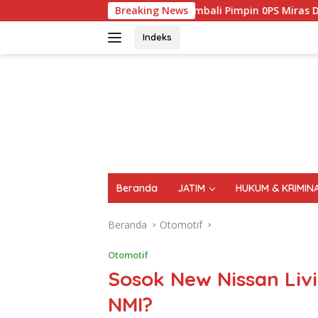
Langsung
Kembali Pimpin 0PS Miras Di 18 Kecamatan Di Te
Breaking News
ke
konten
Indeks
FAKTA
AKTUAL
TERPERCAYA
Beranda
JATIM
HUKUM & KRIMIN
Beranda
Otomotif
Otomotif
Sosok New Nissan Liv
NMI?