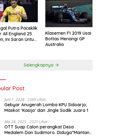
gal Putra Paceklik
Klasemen F1 2019 Usai
r All England 25
Bottas Menangi GP
n, Ini Saran Untuk
Australia
atan dkk
Selengkapnya
ular Post
Juni 1, 2024
2360 Lihat
Gebyar Anugerah Lomba KPU Sidoarjo,
Maskot ‘Kasijo’ dan Jingle Sodik Juara 1
Mei 28, 2025
2321 Lihat
OTT Suap Calon perangkat Desa
Medalem Dan Sudimoro. Diduga”Mantan
Kades DibuduranTerlibat