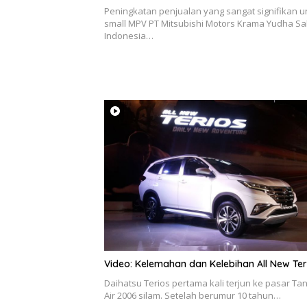
Peningkatan penjualan yang sangat signifikan u
small MPV PT Mitsubishi Motors Krama Yudha Sa
Indonesia…
Video: Kelemahan dan Kelebihan All New Ter
Daihatsu Terios pertama kali terjun ke pasar Ta
Air 2006 silam. Setelah berumur 10 tahun…