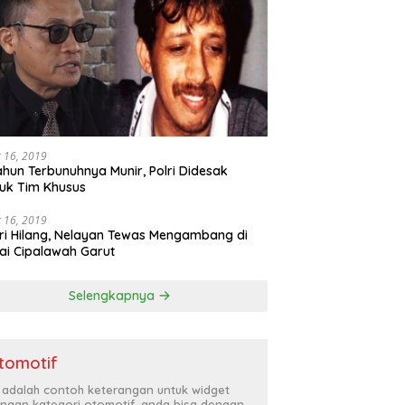
 16, 2019
ahun Terbunuhnya Munir, Polri Didesak
uk Tim Khusus
 16, 2019
ri Hilang, Nelayan Tewas Mengambang di
ai Cipalawah Garut
Selengkapnya
tomotif
i adalah contoh keterangan untuk widget
ngan kategori otomotif, anda bisa dengan