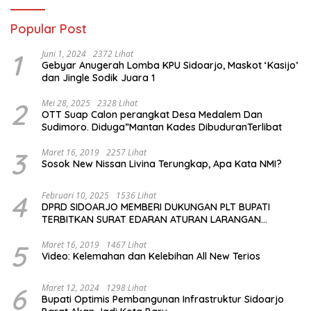
Popular Post
1
Juni 1, 2024
2372 Lihat
Gebyar Anugerah Lomba KPU Sidoarjo, Maskot ‘Kasijo’
dan Jingle Sodik Juara 1
2
Mei 28, 2025
2328 Lihat
OTT Suap Calon perangkat Desa Medalem Dan
Sudimoro. Diduga”Mantan Kades DibuduranTerlibat
3
Maret 16, 2019
2257 Lihat
Sosok New Nissan Livina Terungkap, Apa Kata NMI?
4
Februari 10, 2025
1536 Lihat
DPRD SIDOARJO MEMBERI DUKUNGAN PLT BUPATI
TERBITKAN SURAT EDARAN ATURAN LARANGAN
OUTDOOR LEARNING (ODL) TK, PAUD, SD, SMP/MTS
KELUAR KOTA
5
Maret 16, 2019
1467 Lihat
Video: Kelemahan dan Kelebihan All New Terios
6
Maret 12, 2024
1298 Lihat
Bupati Optimis Pembangunan Infrastruktur Sidoarjo