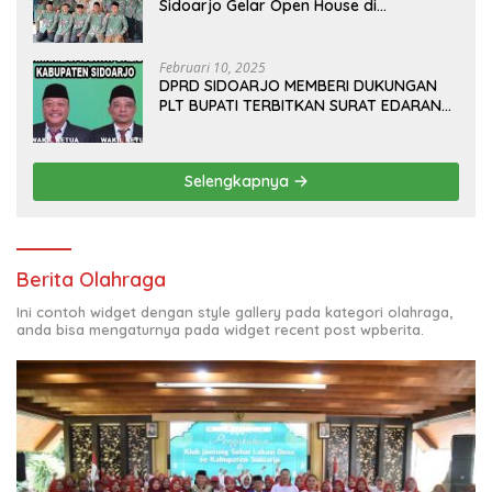
Sidoarjo Gelar Open House di
Kediamannya
Februari 10, 2025
DPRD SIDOARJO MEMBERI DUKUNGAN
PLT BUPATI TERBITKAN SURAT EDARAN
ATURAN LARANGAN OUTDOOR
LEARNING (ODL) TK, PAUD, SD, SMP/MTS
KELUAR KOTA
Selengkapnya
Berita Olahraga
Ini contoh widget dengan style gallery pada kategori olahraga,
anda bisa mengaturnya pada widget recent post wpberita.