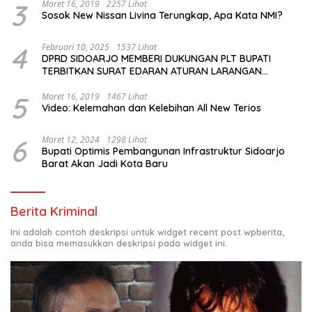
3
Maret 16, 2019
2257 Lihat
Sosok New Nissan Livina Terungkap, Apa Kata NMI?
4
Februari 10, 2025
1537 Lihat
DPRD SIDOARJO MEMBERI DUKUNGAN PLT BUPATI
TERBITKAN SURAT EDARAN ATURAN LARANGAN
OUTDOOR LEARNING (ODL) TK, PAUD, SD, SMP/MTS
KELUAR KOTA
5
Maret 16, 2019
1467 Lihat
Video: Kelemahan dan Kelebihan All New Terios
6
Maret 12, 2024
1298 Lihat
Bupati Optimis Pembangunan Infrastruktur Sidoarjo
Barat Akan Jadi Kota Baru
Berita Kriminal
Ini adalah contoh deskripsi untuk widget recent post wpberita,
anda bisa memasukkan deskripsi pada widget ini.