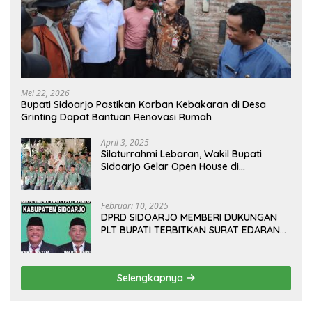
Mei 22, 2026
Bupati Sidoarjo Pastikan Korban Kebakaran di Desa
Grinting Dapat Bantuan Renovasi Rumah
April 3, 2025
Silaturrahmi Lebaran, Wakil Bupati
Sidoarjo Gelar Open House di
Kediamannya
Februari 10, 2025
DPRD SIDOARJO MEMBERI DUKUNGAN
PLT BUPATI TERBITKAN SURAT EDARAN
ATURAN LARANGAN OUTDOOR
LEARNING (ODL) TK, PAUD, SD, SMP/MTS
KELUAR KOTA
Selengkapnya