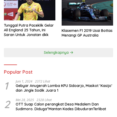
Tunggal Putra Paceklik Gelar
All England 25 Tahun, Ini
Klasemen F1 2019 Usai Bottas
Saran Untuk Jonatan dkk
Menangi GP Australia
Selengkapnya
Popular Post
1
Juni 1, 2024
2372 Lihat
Gebyar Anugerah Lomba KPU Sidoarjo, Maskot ‘Kasijo’
dan Jingle Sodik Juara 1
2
Mei 28, 2025
2328 Lihat
OTT Suap Calon perangkat Desa Medalem Dan
Sudimoro. Diduga”Mantan Kades DibuduranTerlibat