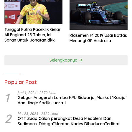
Tunggal Putra Paceklik Gelar
All England 25 Tahun, Ini
Klasemen F1 2019 Usai Bottas
Saran Untuk Jonatan dkk
Menangi GP Australia
Selengkapnya
Popular Post
1
Juni 1, 2024
2372 Lihat
Gebyar Anugerah Lomba KPU Sidoarjo, Maskot ‘Kasijo’
dan Jingle Sodik Juara 1
2
Mei 28, 2025
2329 Lihat
OTT Suap Calon perangkat Desa Medalem Dan
Sudimoro. Diduga”Mantan Kades DibuduranTerlibat