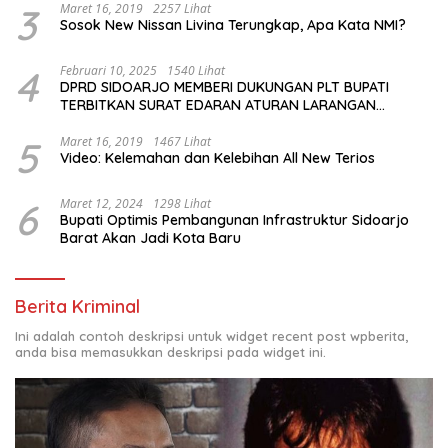
3
Maret 16, 2019
2257 Lihat
Sosok New Nissan Livina Terungkap, Apa Kata NMI?
4
Februari 10, 2025
1540 Lihat
DPRD SIDOARJO MEMBERI DUKUNGAN PLT BUPATI
TERBITKAN SURAT EDARAN ATURAN LARANGAN
OUTDOOR LEARNING (ODL) TK, PAUD, SD, SMP/MTS
KELUAR KOTA
5
Maret 16, 2019
1467 Lihat
Video: Kelemahan dan Kelebihan All New Terios
6
Maret 12, 2024
1298 Lihat
Bupati Optimis Pembangunan Infrastruktur Sidoarjo
Barat Akan Jadi Kota Baru
Berita Kriminal
Ini adalah contoh deskripsi untuk widget recent post wpberita,
anda bisa memasukkan deskripsi pada widget ini.