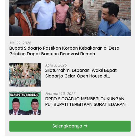
Mei 22, 2026
Bupati Sidoarjo Pastikan Korban Kebakaran di Desa
Grinting Dapat Bantuan Renovasi Rumah
April 3, 2025
Silaturrahmi Lebaran, Wakil Bupati
Sidoarjo Gelar Open House di
Kediamannya
Februari 10, 2025
DPRD SIDOARJO MEMBERI DUKUNGAN
PLT BUPATI TERBITKAN SURAT EDARAN
ATURAN LARANGAN OUTDOOR
LEARNING (ODL) TK, PAUD, SD, SMP/MTS
KELUAR KOTA
Selengkapnya