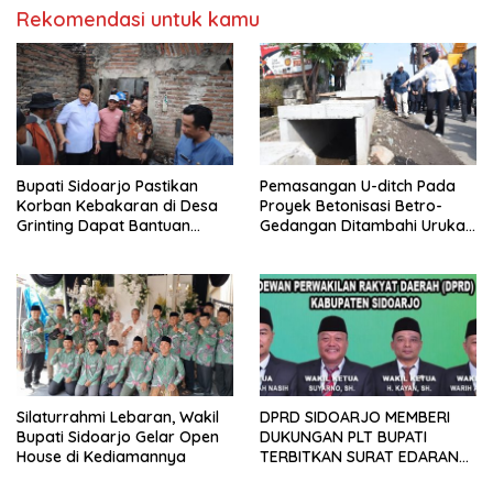
Rekomendasi untuk kamu
Bupati Sidoarjo Pastikan
Pemasangan U-ditch Pada
Korban Kebakaran di Desa
Proyek Betonisasi Betro-
Grinting Dapat Bantuan
Gedangan Ditambahi Urukan
Renovasi Rumah
untuk Mudahkan Warga
Silaturrahmi Lebaran, Wakil
DPRD SIDOARJO MEMBERI
Bupati Sidoarjo Gelar Open
DUKUNGAN PLT BUPATI
House di Kediamannya
TERBITKAN SURAT EDARAN
ATURAN LARANGAN