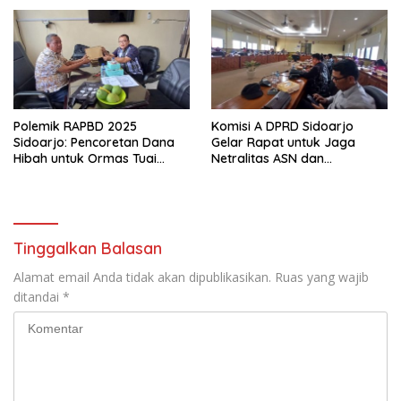
OUTDOOR LEARNING (ODL)
TK, PAUD, SD, SMP/MTS
KELUAR KOTA
Polemik RAPBD 2025
Komisi A DPRD Sidoarjo
Sidoarjo: Pencoretan Dana
Gelar Rapat untuk Jaga
Hibah untuk Ormas Tuai
Netralitas ASN dan
Protes
Perangkat Desa dalam
Pilkada 2024
Tinggalkan Balasan
Alamat email Anda tidak akan dipublikasikan.
Ruas yang wajib
ditandai
*