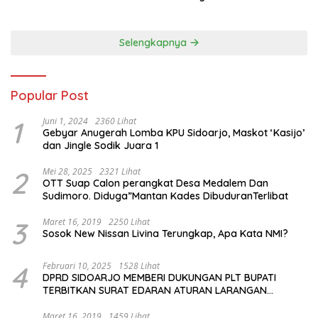
Selengkapnya
Popular Post
1
Juni 1, 2024
2360 Lihat
Gebyar Anugerah Lomba KPU Sidoarjo, Maskot ‘Kasijo’
dan Jingle Sodik Juara 1
2
Mei 28, 2025
2321 Lihat
OTT Suap Calon perangkat Desa Medalem Dan
Sudimoro. Diduga”Mantan Kades DibuduranTerlibat
3
Maret 16, 2019
2250 Lihat
Sosok New Nissan Livina Terungkap, Apa Kata NMI?
4
Februari 10, 2025
1528 Lihat
DPRD SIDOARJO MEMBERI DUKUNGAN PLT BUPATI
TERBITKAN SURAT EDARAN ATURAN LARANGAN
OUTDOOR LEARNING (ODL) TK, PAUD, SD, SMP/MTS
KELUAR KOTA
Maret 16, 2019
1459 Lihat