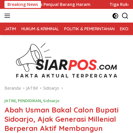
Langsung
Penjual Barang Haram
Breaking News
Tiga Ruko Agen Miras. Di Sikat Ha
ke
konten
FAKTA
AKTUAL
JATIM
HUKUM & KRIMINAL
POLITIK & PEMERINTAHAN
EKONO
TERPERCAYA
Beranda
JATIM
Sidoarjo
JATIM
,
PENDIDIKAN
,
Sidoarjo
Abah Usman Bakal Calon Bupati
Sidoarjo, Ajak Generasi Millenial
Berperan Aktif Membangun