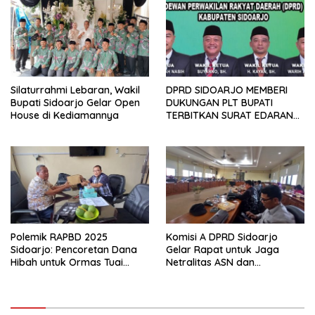
Silaturrahmi Lebaran, Wakil
DPRD SIDOARJO MEMBERI
Bupati Sidoarjo Gelar Open
DUKUNGAN PLT BUPATI
House di Kediamannya
TERBITKAN SURAT EDARAN
ATURAN LARANGAN
OUTDOOR LEARNING (ODL)
TK, PAUD, SD, SMP/MTS
KELUAR KOTA
Polemik RAPBD 2025
Komisi A DPRD Sidoarjo
Sidoarjo: Pencoretan Dana
Gelar Rapat untuk Jaga
Hibah untuk Ormas Tuai
Netralitas ASN dan
Protes
Perangkat Desa dalam
Pilkada 2024