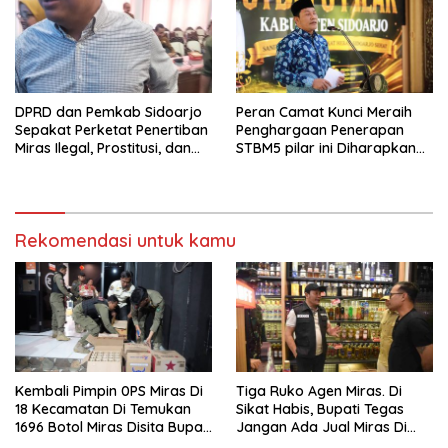
Agustus Tahun 2026
DPRD dan Pemkab Sidoarjo
Peran Camat Kunci Meraih
Sepakat Perketat Penertiban
Penghargaan Penerapan
Miras Ilegal, Prostitusi, dan
STBM5 pilar ini Diharapkan
Rumah Kos Bermasalah
Tidak Berhenti Disini.
Rekomendasi untuk kamu
Kembali Pimpin 0PS Miras Di
Tiga Ruko Agen Miras. Di
18 Kecamatan Di Temukan
Sikat Habis, Bupati Tegas
1696 Botol Miras Disita Bupati
Jangan Ada Jual Miras Di
Sikap Tegas Penjual Barang
Sidoarjo