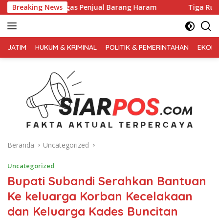
Langsung
s Penjual Barang Haram
Breaking News
Tiga Ruko Agen Miras. Di Sikat 
ke
konten
FAKTA
AKTUAL
JATIM
HUKUM & KRIMINAL
POLITIK & PEMERINTAHAN
EKONO
TERPERCAYA
Beranda
Uncategorized
Uncategorized
Bupati Subandi Serahkan Bantuan
Ke keluarga Korban Kecelakaan
dan Keluarga Kades Buncitan