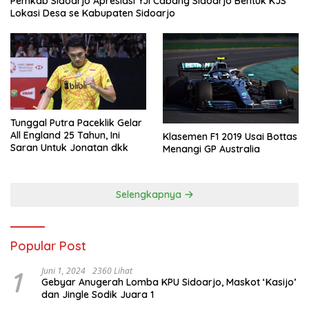
Pemkab Sidoarjo Apresiasi YJI Cabang Sidoarjo Bentuk KJS
Lokasi Desa se Kabupaten Sidoarjo
Tunggal Putra Paceklik Gelar
All England 25 Tahun, Ini
Klasemen F1 2019 Usai Bottas
Saran Untuk Jonatan dkk
Menangi GP Australia
Selengkapnya
Popular Post
1
Juni 1, 2024
2360 Lihat
Gebyar Anugerah Lomba KPU Sidoarjo, Maskot ‘Kasijo’
dan Jingle Sodik Juara 1