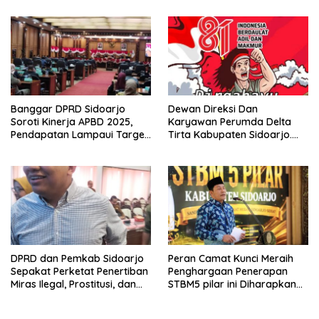
Haram
Banggar DPRD Sidoarjo
Dewan Direksi Dan
Soroti Kinerja APBD 2025,
Karyawan Perumda Delta
Pendapatan Lampaui Target
Tirta Kabupaten Sidoarjo.
dan Defisit Berbalik Jadi
Mengucapkan Dirgahayu
Surplus
Republik Indonesia Ke 81
Tahun. 17 Agustus 1945- 17
Agustus Tahun 2026
DPRD dan Pemkab Sidoarjo
Peran Camat Kunci Meraih
Sepakat Perketat Penertiban
Penghargaan Penerapan
Miras Ilegal, Prostitusi, dan
STBM5 pilar ini Diharapkan
Rumah Kos Bermasalah
Tidak Berhenti Disini.