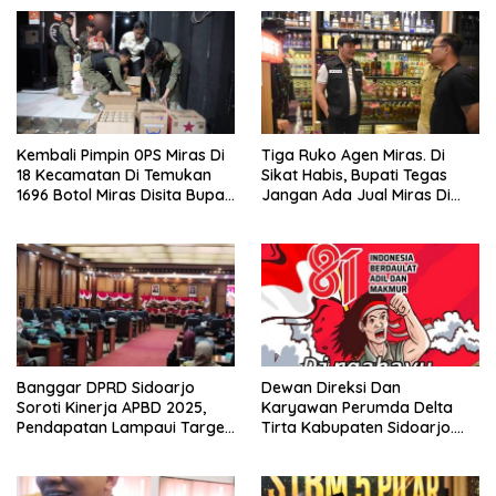
Kembali Pimpin 0PS Miras Di
Tiga Ruko Agen Miras. Di
18 Kecamatan Di Temukan
Sikat Habis, Bupati Tegas
1696 Botol Miras Disita Bupati
Jangan Ada Jual Miras Di
Sikap Tegas Penjual Barang
Sidoarjo
Haram
Banggar DPRD Sidoarjo
Dewan Direksi Dan
Soroti Kinerja APBD 2025,
Karyawan Perumda Delta
Pendapatan Lampaui Target
Tirta Kabupaten Sidoarjo.
dan Defisit Berbalik Jadi
Mengucapkan Dirgahayu
Surplus
Republik Indonesia Ke 81
Tahun. 17 Agustus 1945- 17