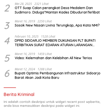
2
Mei 28, 2025
2321 Lihat
OTT Suap Calon perangkat Desa Medalem Dan
Sudimoro. Diduga”Mantan Kades DibuduranTerlibat
3
Maret 16, 2019
2250 Lihat
Sosok New Nissan Livina Terungkap, Apa Kata NMI?
4
Februari 10, 2025
1528 Lihat
DPRD SIDOARJO MEMBERI DUKUNGAN PLT BUPATI
TERBITKAN SURAT EDARAN ATURAN LARANGAN
OUTDOOR LEARNING (ODL) TK, PAUD, SD, SMP/MTS
KELUAR KOTA
5
Maret 16, 2019
1459 Lihat
Video: Kelemahan dan Kelebihan All New Terios
6
Maret 12, 2024
1288 Lihat
Bupati Optimis Pembangunan Infrastruktur Sidoarjo
Barat Akan Jadi Kota Baru
Berita Kriminal
Ini adalah contoh deskripsi untuk widget recent post wpberita,
anda bisa memasukkan deskripsi pada widget ini.