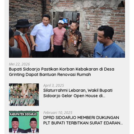
Mei 22, 2026
Bupati Sidoarjo Pastikan Korban Kebakaran di Desa
Grinting Dapat Bantuan Renovasi Rumah
April 3, 2025
Silaturrahmi Lebaran, Wakil Bupati
Sidoarjo Gelar Open House di
Kediamannya
Februari 10, 2025
DPRD SIDOARJO MEMBERI DUKUNGAN
PLT BUPATI TERBITKAN SURAT EDARAN
ATURAN LARANGAN OUTDOOR
LEARNING (ODL) TK, PAUD, SD, SMP/MTS