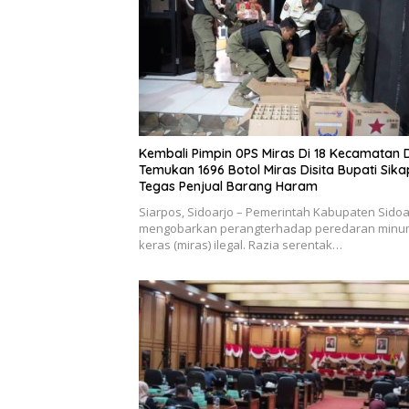
Kembali Pimpin 0PS Miras Di 18 Kecamatan D
Temukan 1696 Botol Miras Disita Bupati Sika
Tegas Penjual Barang Haram
Siarpos, Sidoarjo – Pemerintah Kabupaten Sidoa
mengobarkan perangterhadap peredaran min
keras (miras) ilegal. Razia serentak…