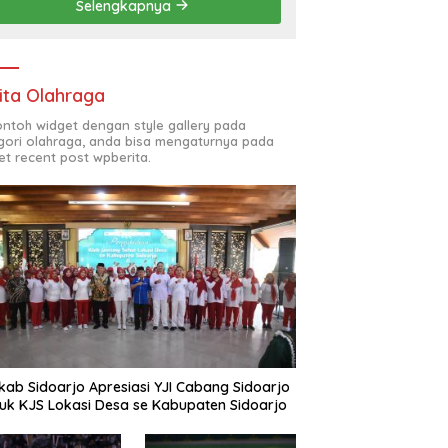
Selengkapnya
(ODL) TK, PAUD, SD,
SMP/MTS KELUAR KOTA
ita Olahraga
contoh widget dengan style gallery pada
gori olahraga, anda bisa mengaturnya pada
et recent post wpberita.
ab Sidoarjo Apresiasi YJI Cabang Sidoarjo
uk KJS Lokasi Desa se Kabupaten Sidoarjo