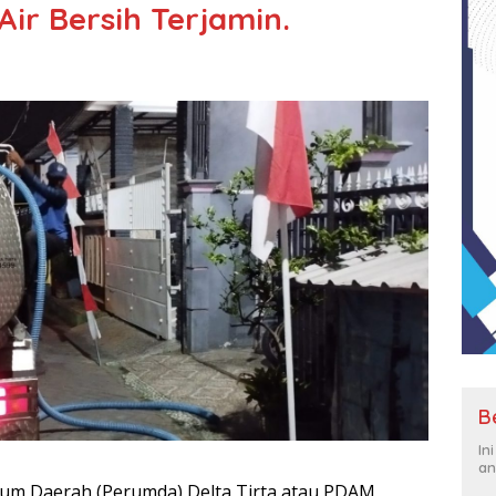
ir Bersih Terjamin.
B
In
an
mum Daerah (Perumda) Delta Tirta atau PDAM