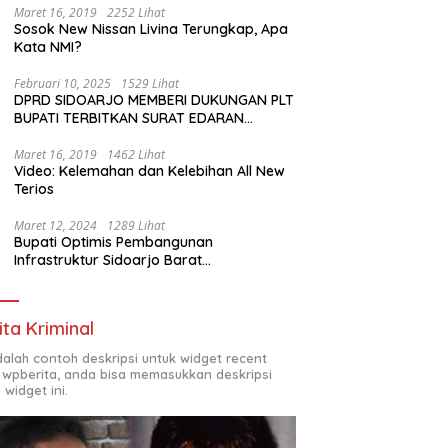
Maret 16, 2019
2252 Lihat
Sosok New Nissan Livina Terungkap, Apa
Kata NMI?
Februari 10, 2025
1529 Lihat
DPRD SIDOARJO MEMBERI DUKUNGAN PLT
BUPATI TERBITKAN SURAT EDARAN
ATURAN LARANGAN OUTDOOR LEARNING
(ODL) TK, PAUD, SD, SMP/MTS KELUAR
Maret 16, 2019
1462 Lihat
Video: Kelemahan dan Kelebihan All New
KOTA
Terios
Maret 12, 2024
1289 Lihat
Bupati Optimis Pembangunan
Infrastruktur Sidoarjo Barat
Akan Jadi Kota Baru
ita Kriminal
adalah contoh deskripsi untuk widget recent
 wpberita, anda bisa memasukkan deskripsi
 widget ini.