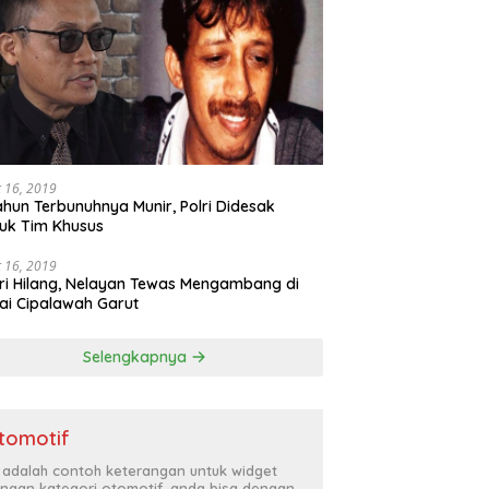
 16, 2019
ahun Terbunuhnya Munir, Polri Didesak
uk Tim Khusus
 16, 2019
ri Hilang, Nelayan Tewas Mengambang di
ai Cipalawah Garut
Selengkapnya
tomotif
i adalah contoh keterangan untuk widget
ngan kategori otomotif, anda bisa dengan