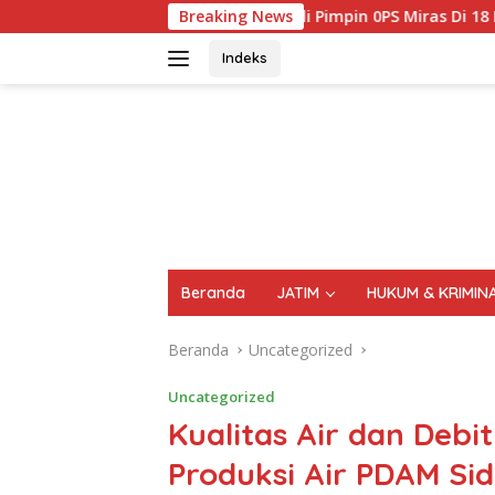
Langsung
Kembali Pimpin 0PS Miras Di 18 Kecamatan Di Temukan 1696 Bo
Breaking News
ke
konten
Indeks
FAKTA
AKTUAL
TERPERCAYA
Beranda
JATIM
HUKUM & KRIMIN
Beranda
Uncategorized
Uncategorized
Kualitas Air dan Debi
Produksi Air PDAM Sid