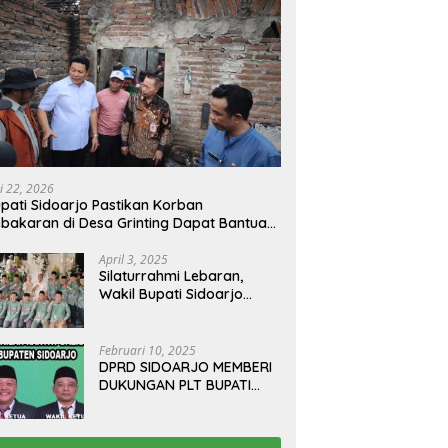
i 22, 2026
pati Sidoarjo Pastikan Korban
bakaran di Desa Grinting Dapat Bantuan
enovasi Rumah
April 3, 2025
Silaturrahmi Lebaran,
Wakil Bupati Sidoarjo
Gelar Open House di
Kediamannya
Februari 10, 2025
DPRD SIDOARJO MEMBERI
DUKUNGAN PLT BUPATI
TERBITKAN SURAT EDARAN
ATURAN LARANGAN
OUTDOOR LEARNING