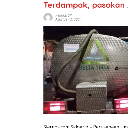
Terdampak, pasokan A
Redaksi SP
Agustus 12, 2024
Siarpos.com,Sidoarjo – Perusahaan U