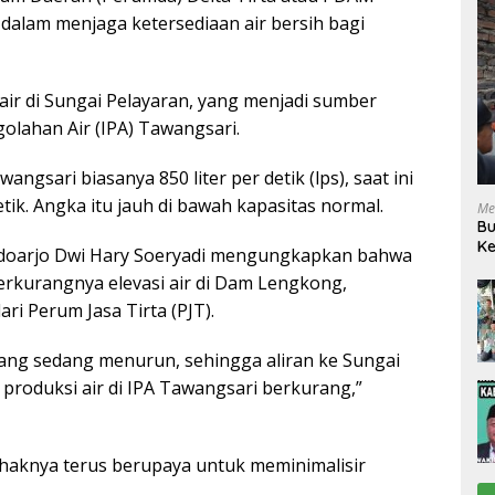
dalam menjaga ketersediaan air bersih bagi
 air di Sungai Pelayaran, yang menjadi sumber
olahan Air (IPA) Tawangsari.
angsari biasanya 850 liter per detik (lps), saat ini
ik. Angka itu jauh di bawah kapasitas normal.
Me
Bu
Ke
Sidoarjo Dwi Hary Soeryadi mengungkapkan bahwa
R
 berkurangnya elevasi air di Dam Lengkong,
ri Perum Jasa Tirta (PJT).
mang sedang menurun, sehingga aliran ke Sungai
roduksi air di IPA Tawangsari berkurang,”
ihaknya terus berupaya untuk meminimalisir