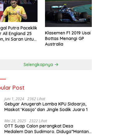
gal Putra Paceklik
Klasemen F1 2019 Usai
r All England 25
Bottas Menangi GP
n, Ini Saran Untuk
Australia
atan dkk
Selengkapnya
ular Post
Juni 1, 2024
2362 Lihat
Gebyar Anugerah Lomba KPU Sidoarjo,
Maskot ‘Kasijo’ dan Jingle Sodik Juara 1
Mei 28, 2025
2322 Lihat
OTT Suap Calon perangkat Desa
Medalem Dan Sudimoro. Diduga”Mantan
Kades DibuduranTerlibat