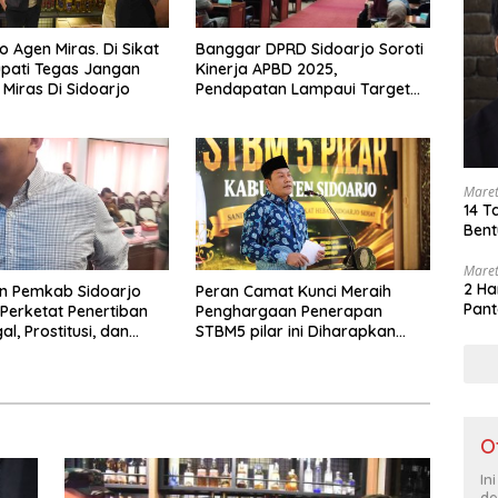
o Agen Miras. Di Sikat
Banggar DPRD Sidoarjo Soroti
upati Tegas Jangan
Kinerja APBD 2025,
 Miras Di Sidoarjo
Pendapatan Lampaui Target
dan Defisit Berbalik Jadi
Surplus
Maret
14 T
Bent
Maret
2 Ha
n Pemkab Sidoarjo
Peran Camat Kunci Meraih
Pant
Perketat Penertiban
Penghargaan Penerapan
gal, Prostitusi, dan
STBM5 pilar ini Diharapkan
os Bermasalah
Tidak Berhenti Disini.
O
In
de