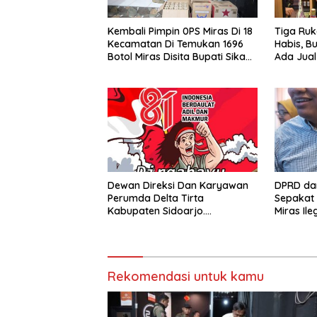
Kembali Pimpin 0PS Miras Di 18
Tiga Ruk
Kecamatan Di Temukan 1696
Habis, B
Botol Miras Disita Bupati Sikap
Ada Jual
Tegas Penjual Barang Haram
Dewan Direksi Dan Karyawan
DPRD da
Perumda Delta Tirta
Sepakat 
Kabupaten Sidoarjo.
Miras Ile
Mengucapkan Dirgahayu
Rumah K
Republik Indonesia Ke 81 Tahun.
17 Agustus 1945- 17 Agustus
Tahun 2026
Rekomendasi untuk kamu