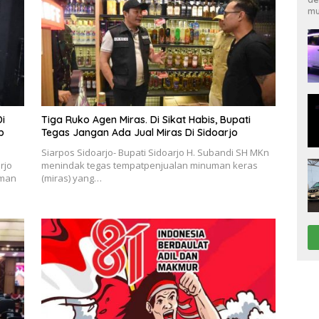
mu
i
Tiga Ruko Agen Miras. Di Sikat Habis, Bupati
p
Tegas Jangan Ada Jual Miras Di Sidoarjo
Siarpos Sidoarjo- Bupati Sidoarjo H. Subandi SH MKn
rjo
menindak tegas tempatpenjualan minuman keras
uman
(miras) yang…