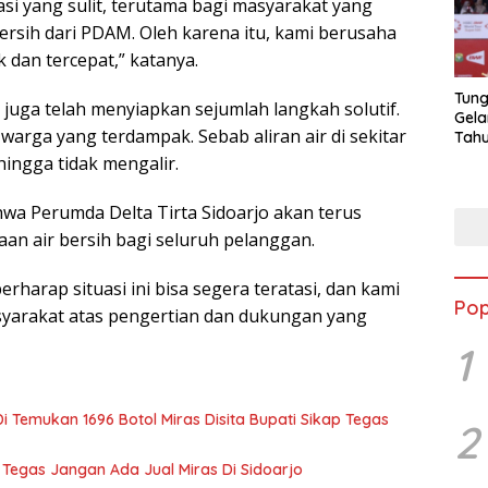
si yang sulit, terutama bagi masyarakat yang
rsih dari PDAM. Oleh karena itu, kami berusaha
 dan tercepat,” katanya.
Tung
o juga telah menyiapkan sejumlah langkah solutif.
Gela
arga yang terdampak. Sebab aliran air di sekitar
Tahu
Jon
ngga tidak mengalir.
a Perumda Delta Tirta Sidoarjo akan terus
an air bersih bagi seluruh pelanggan.
erharap situasi ini bisa segera teratasi, dan kami
Pop
yarakat atas pengertian dan dukungan yang
1
i Temukan 1696 Botol Miras Disita Bupati Sikap Tegas
2
i Tegas Jangan Ada Jual Miras Di Sidoarjo