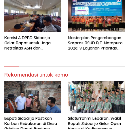
TK, PAUD, SD, SMP/MTS
KELUAR KOTA
Komisi A DPRD Sidoarjo
Masterplan Pengembangan
Gelar Rapat untuk Jaga
Sarpras RSUD R.T. Notopuro
Netralitas ASN dan
2026: 9 Layanan Prioritas
Perangkat Desa dalam
Dirancang, Sekda Harapkan
Pilkada 2024
RSUD Miliki Identitas Khas
Rekomendasi untuk kamu
Bupati Sidoarjo Pastikan
Silaturrahmi Lebaran, Wakil
Korban Kebakaran di Desa
Bupati Sidoarjo Gelar Open
Grinting Dapat Bantuan
House di Kediamannya