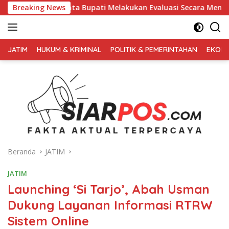
Langsung
upati Melakukan Evaluasi Secara Menyeluruh
Breaking News
Kembali Pi
ke
konten
FAKTA
AKTUAL
JATIM
HUKUM & KRIMINAL
POLITIK & PEMERINTAHAN
EKONO
TERPERCAYA
Beranda
JATIM
JATIM
Launching ‘Si Tarjo’, Abah Usman
Dukung Layanan Informasi RTRW
Sistem Online