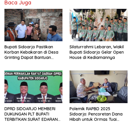
Baca Juga
Bupati Sidoarjo Pastikan
Silaturrahmi Lebaran, Wakil
Korban Kebakaran di Desa
Bupati Sidoarjo Gelar Open
Grinting Dapat Bantuan
House di Kediamannya
Renovasi Rumah
DPRD SIDOARJO MEMBERI
Polemik RAPBD 2025
DUKUNGAN PLT BUPATI
Sidoarjo: Pencoretan Dana
TERBITKAN SURAT EDARAN
Hibah untuk Ormas Tuai
ATURAN LARANGAN
Protes
OUTDOOR LEARNING (ODL)