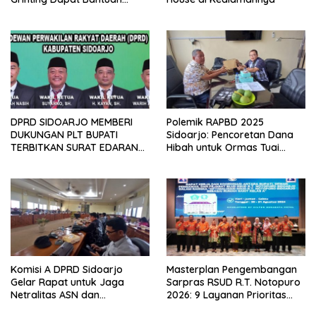
Renovasi Rumah
DPRD SIDOARJO MEMBERI
Polemik RAPBD 2025
DUKUNGAN PLT BUPATI
Sidoarjo: Pencoretan Dana
TERBITKAN SURAT EDARAN
Hibah untuk Ormas Tuai
ATURAN LARANGAN
Protes
OUTDOOR LEARNING (ODL)
TK, PAUD, SD, SMP/MTS
KELUAR KOTA
Komisi A DPRD Sidoarjo
Masterplan Pengembangan
Gelar Rapat untuk Jaga
Sarpras RSUD R.T. Notopuro
Netralitas ASN dan
2026: 9 Layanan Prioritas
Perangkat Desa dalam
Dirancang, Sekda Harapkan