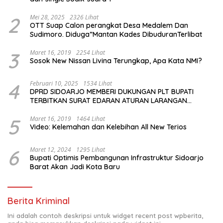
2
Mei 28, 2025
2326 Lihat
OTT Suap Calon perangkat Desa Medalem Dan
Sudimoro. Diduga”Mantan Kades DibuduranTerlibat
3
Maret 16, 2019
2254 Lihat
Sosok New Nissan Livina Terungkap, Apa Kata NMI?
4
Februari 10, 2025
1534 Lihat
DPRD SIDOARJO MEMBERI DUKUNGAN PLT BUPATI
TERBITKAN SURAT EDARAN ATURAN LARANGAN
OUTDOOR LEARNING (ODL) TK, PAUD, SD, SMP/MTS
KELUAR KOTA
5
Maret 16, 2019
1464 Lihat
Video: Kelemahan dan Kelebihan All New Terios
6
Maret 12, 2024
1295 Lihat
Bupati Optimis Pembangunan Infrastruktur Sidoarjo
Barat Akan Jadi Kota Baru
Berita Kriminal
Ini adalah contoh deskripsi untuk widget recent post wpberita,