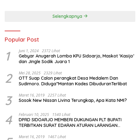
Selengkapnya
Popular Post
1
Juni 1, 2024
2372 Lihat
Gebyar Anugerah Lomba KPU Sidoarjo, Maskot ‘Kasijo’
dan Jingle Sodik Juara 1
2
Mei 28, 2025
2329 Lihat
OTT Suap Calon perangkat Desa Medalem Dan
Sudimoro. Diduga”Mantan Kades DibuduranTerlibat
3
Maret 16, 2019
2257 Lihat
Sosok New Nissan Livina Terungkap, Apa Kata NMI?
4
Februari 10, 2025
1540 Lihat
DPRD SIDOARJO MEMBERI DUKUNGAN PLT BUPATI
TERBITKAN SURAT EDARAN ATURAN LARANGAN
OUTDOOR LEARNING (ODL) TK, PAUD, SD, SMP/MTS
KELUAR KOTA
Maret 16, 2019
1467 Lihat