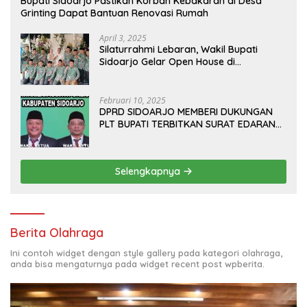
Bupati Sidoarjo Pastikan Korban Kebakaran di Desa
Grinting Dapat Bantuan Renovasi Rumah
April 3, 2025
Silaturrahmi Lebaran, Wakil Bupati
Sidoarjo Gelar Open House di
Kediamannya
Februari 10, 2025
DPRD SIDOARJO MEMBERI DUKUNGAN
PLT BUPATI TERBITKAN SURAT EDARAN
ATURAN LARANGAN OUTDOOR
LEARNING (ODL) TK, PAUD, SD, SMP/MTS
KELUAR KOTA
Selengkapnya
Berita Olahraga
Ini contoh widget dengan style gallery pada kategori olahraga,
anda bisa mengaturnya pada widget recent post wpberita.