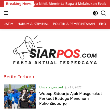
Langsung
lisasinya Nihil, Meminta Bupati Melakukan Evaluasi Secara Men
Breaking News
ke
konten
FAKTA
AKTUAL
JATIM
HUKUM & KRIMINAL
POLITIK & PEMERINTAHAN
EKONO
TERPERCAYA
Berita Terbaru
Uncategorized
Juli 17, 2026
Wabup Sidoarjo Ajak Masyarakat
Perkuat Budaya Menanam
PohonSidoarjo,