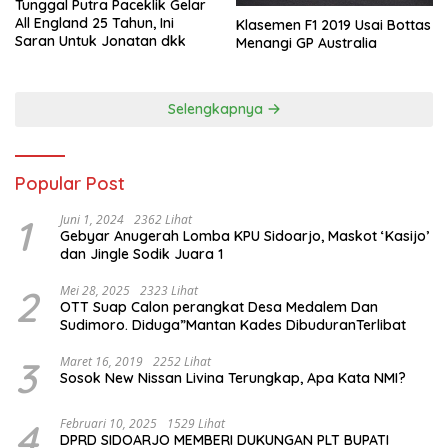
Tunggal Putra Paceklik Gelar
All England 25 Tahun, Ini
Klasemen F1 2019 Usai Bottas
Saran Untuk Jonatan dkk
Menangi GP Australia
Selengkapnya
Popular Post
1
Juni 1, 2024
2362 Lihat
Gebyar Anugerah Lomba KPU Sidoarjo, Maskot ‘Kasijo’
dan Jingle Sodik Juara 1
2
Mei 28, 2025
2323 Lihat
OTT Suap Calon perangkat Desa Medalem Dan
Sudimoro. Diduga”Mantan Kades DibuduranTerlibat
3
Maret 16, 2019
2252 Lihat
Sosok New Nissan Livina Terungkap, Apa Kata NMI?
4
Februari 10, 2025
1529 Lihat
DPRD SIDOARJO MEMBERI DUKUNGAN PLT BUPATI