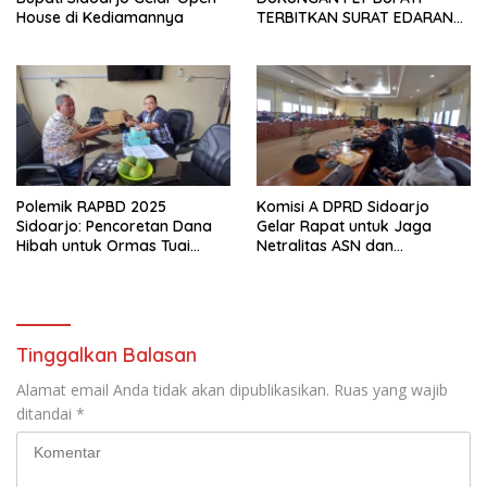
House di Kediamannya
TERBITKAN SURAT EDARAN
ATURAN LARANGAN
OUTDOOR LEARNING (ODL)
TK, PAUD, SD, SMP/MTS
KELUAR KOTA
Polemik RAPBD 2025
Komisi A DPRD Sidoarjo
Sidoarjo: Pencoretan Dana
Gelar Rapat untuk Jaga
Hibah untuk Ormas Tuai
Netralitas ASN dan
Protes
Perangkat Desa dalam
Pilkada 2024
Tinggalkan Balasan
Alamat email Anda tidak akan dipublikasikan.
Ruas yang wajib
ditandai
*