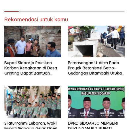
Pilkada 2024
Rekomendasi untuk kamu
Bupati Sidoarjo Pastikan
Pemasangan U-ditch Pada
Korban Kebakaran di Desa
Proyek Betonisasi Betro-
Grinting Dapat Bantuan
Gedangan Ditambahi Urukan
Renovasi Rumah
untuk Mudahkan Warga
Silaturrahmi Lebaran, Wakil
DPRD SIDOARJO MEMBERI
Bupati Sidoarjo Gelar Open
DUKUNGAN PLT BUPATI