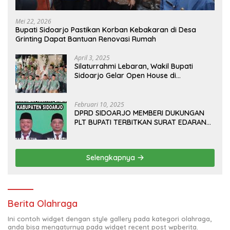
Mei 22, 2026
Bupati Sidoarjo Pastikan Korban Kebakaran di Desa
Grinting Dapat Bantuan Renovasi Rumah
April 3, 2025
Silaturrahmi Lebaran, Wakil Bupati
Sidoarjo Gelar Open House di
Kediamannya
Februari 10, 2025
DPRD SIDOARJO MEMBERI DUKUNGAN
PLT BUPATI TERBITKAN SURAT EDARAN
ATURAN LARANGAN OUTDOOR
LEARNING (ODL) TK, PAUD, SD, SMP/MTS
KELUAR KOTA
Selengkapnya
Berita Olahraga
Ini contoh widget dengan style gallery pada kategori olahraga,
anda bisa mengaturnya pada widget recent post wpberita.