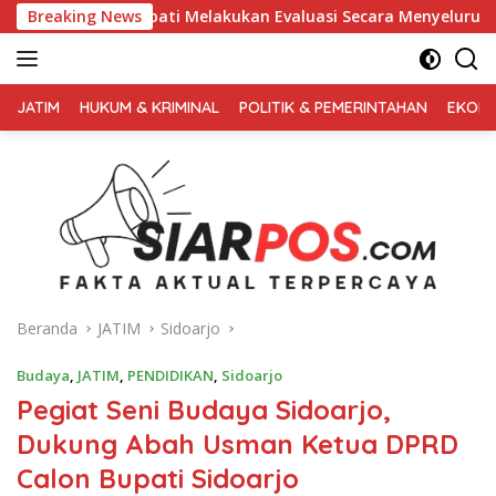
Langsung
elakukan Evaluasi Secara Menyeluruh
Breaking News
Kembali Pimpin 0P
ke
konten
FAKTA
AKTUAL
JATIM
HUKUM & KRIMINAL
POLITIK & PEMERINTAHAN
EKONO
TERPERCAYA
Beranda
JATIM
Sidoarjo
Budaya
,
JATIM
,
PENDIDIKAN
,
Sidoarjo
Pegiat Seni Budaya Sidoarjo,
Dukung Abah Usman Ketua DPRD
Calon Bupati Sidoarjo