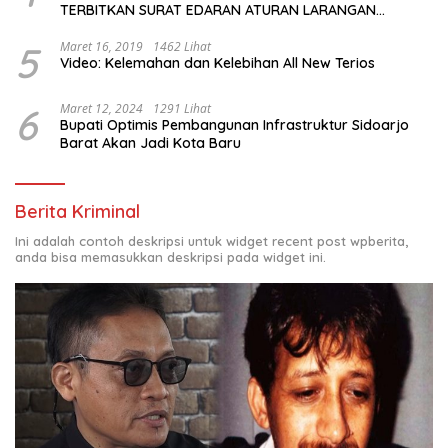
TERBITKAN SURAT EDARAN ATURAN LARANGAN
OUTDOOR LEARNING (ODL) TK, PAUD, SD, SMP/MTS
KELUAR KOTA
5
Maret 16, 2019
1462 Lihat
Video: Kelemahan dan Kelebihan All New Terios
6
Maret 12, 2024
1291 Lihat
Bupati Optimis Pembangunan Infrastruktur Sidoarjo
Barat Akan Jadi Kota Baru
Berita Kriminal
Ini adalah contoh deskripsi untuk widget recent post wpberita,
anda bisa memasukkan deskripsi pada widget ini.