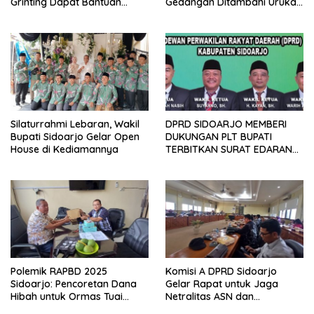
Grinting Dapat Bantuan
Gedangan Ditambahi Urukan
Renovasi Rumah
untuk Mudahkan Warga
Silaturrahmi Lebaran, Wakil
DPRD SIDOARJO MEMBERI
Bupati Sidoarjo Gelar Open
DUKUNGAN PLT BUPATI
House di Kediamannya
TERBITKAN SURAT EDARAN
ATURAN LARANGAN
OUTDOOR LEARNING (ODL)
TK, PAUD, SD, SMP/MTS
KELUAR KOTA
Polemik RAPBD 2025
Komisi A DPRD Sidoarjo
Sidoarjo: Pencoretan Dana
Gelar Rapat untuk Jaga
Hibah untuk Ormas Tuai
Netralitas ASN dan
Protes
Perangkat Desa dalam