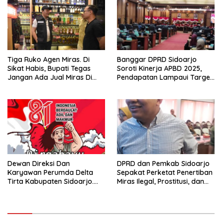
Tiga Ruko Agen Miras. Di
Banggar DPRD Sidoarjo
Sikat Habis, Bupati Tegas
Soroti Kinerja APBD 2025,
Jangan Ada Jual Miras Di
Pendapatan Lampaui Target
Sidoarjo
dan Defisit Berbalik Jadi
Surplus
Dewan Direksi Dan
DPRD dan Pemkab Sidoarjo
Karyawan Perumda Delta
Sepakat Perketat Penertiban
Tirta Kabupaten Sidoarjo.
Miras Ilegal, Prostitusi, dan
Mengucapkan Dirgahayu
Rumah Kos Bermasalah
Republik Indonesia Ke 81
Tahun. 17 Agustus 1945- 17
Agustus Tahun 2026