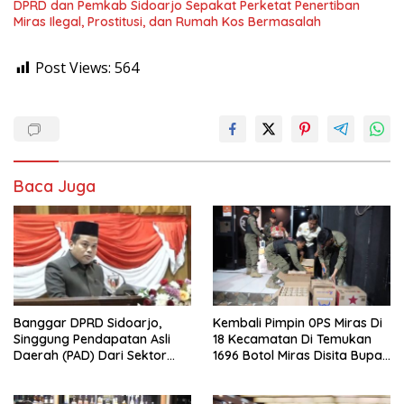
DPRD dan Pemkab Sidoarjo Sepakat Perketat Penertiban
Miras Ilegal, Prostitusi, dan Rumah Kos Bermasalah
Post Views:
564
Baca Juga
Banggar DPRD Sidoarjo,
Kembali Pimpin 0PS Miras Di
Singgung Pendapatan Asli
18 Kecamatan Di Temukan
Daerah (PAD) Dari Sektor
1696 Botol Miras Disita Bupati
Parkir Realisasinya Nihil,
Sikap Tegas Penjual Barang
Meminta Bupati Melakukan
Haram
Evaluasi Secara Menyeluruh