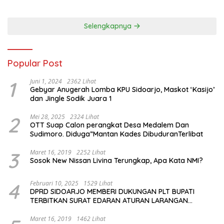
Selengkapnya
Popular Post
1
Juni 1, 2024
2362 Lihat
Gebyar Anugerah Lomba KPU Sidoarjo, Maskot ‘Kasijo’
dan Jingle Sodik Juara 1
2
Mei 28, 2025
2324 Lihat
OTT Suap Calon perangkat Desa Medalem Dan
Sudimoro. Diduga”Mantan Kades DibuduranTerlibat
3
Maret 16, 2019
2252 Lihat
Sosok New Nissan Livina Terungkap, Apa Kata NMI?
4
Februari 10, 2025
1529 Lihat
DPRD SIDOARJO MEMBERI DUKUNGAN PLT BUPATI
TERBITKAN SURAT EDARAN ATURAN LARANGAN
OUTDOOR LEARNING (ODL) TK, PAUD, SD, SMP/MTS
KELUAR KOTA
Maret 16, 2019
1462 Lihat