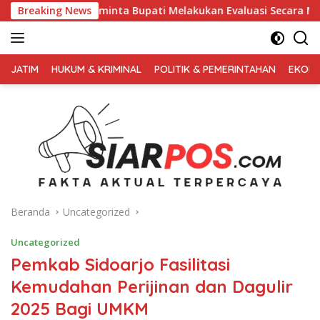
Langsung
eminta Bupati Melakukan Evaluasi Secara Menyeluruh
Breaking News
Ke
ke
konten
FAKTA
AKTUAL
JATIM
HUKUM & KRIMINAL
POLITIK & PEMERINTAHAN
EKONO
TERPERCAYA
Beranda
Uncategorized
Uncategorized
Pemkab Sidoarjo Fasilitasi
Kemudahan Perijinan dan Dagulir
2025 Bagi UMKM