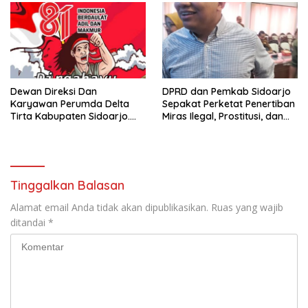
Dewan Direksi Dan
DPRD dan Pemkab Sidoarjo
Karyawan Perumda Delta
Sepakat Perketat Penertiban
Tirta Kabupaten Sidoarjo.
Miras Ilegal, Prostitusi, dan
Mengucapkan Dirgahayu
Rumah Kos Bermasalah
Republik Indonesia Ke 81
Tahun. 17 Agustus 1945- 17
Agustus Tahun 2026
Tinggalkan Balasan
Alamat email Anda tidak akan dipublikasikan.
Ruas yang wajib
ditandai
*