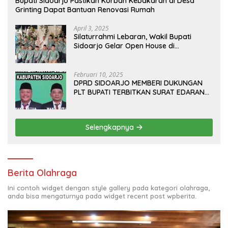
Bupati Sidoarjo Pastikan Korban Kebakaran di Desa
Grinting Dapat Bantuan Renovasi Rumah
April 3, 2025
Silaturrahmi Lebaran, Wakil Bupati
Sidoarjo Gelar Open House di
Kediamannya
Februari 10, 2025
DPRD SIDOARJO MEMBERI DUKUNGAN
PLT BUPATI TERBITKAN SURAT EDARAN
ATURAN LARANGAN OUTDOOR
LEARNING (ODL) TK, PAUD, SD, SMP/MTS
KELUAR KOTA
Selengkapnya
Berita Olahraga
Ini contoh widget dengan style gallery pada kategori olahraga,
anda bisa mengaturnya pada widget recent post wpberita.