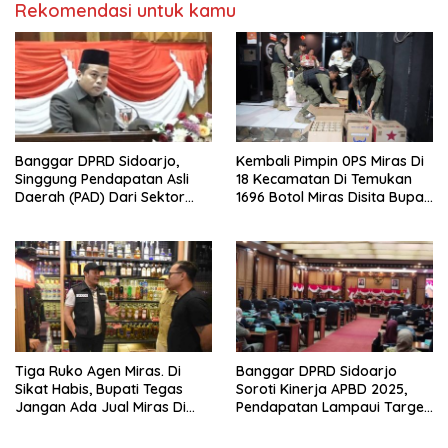
Rekomendasi untuk kamu
Banggar DPRD Sidoarjo,
Kembali Pimpin 0PS Miras Di
Singgung Pendapatan Asli
18 Kecamatan Di Temukan
Daerah (PAD) Dari Sektor
1696 Botol Miras Disita Bupati
Parkir Realisasinya Nihil,
Sikap Tegas Penjual Barang
Meminta Bupati Melakukan
Haram
Evaluasi Secara Menyeluruh
Tiga Ruko Agen Miras. Di
Banggar DPRD Sidoarjo
Sikat Habis, Bupati Tegas
Soroti Kinerja APBD 2025,
Jangan Ada Jual Miras Di
Pendapatan Lampaui Target
Sidoarjo
dan Defisit Berbalik Jadi
Surplus