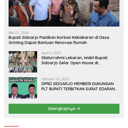
Mei 22, 2026
Bupati Sidoarjo Pastikan Korban Kebakaran di Desa
Grinting Dapat Bantuan Renovasi Rumah
April 3, 2025
Silaturrahmi Lebaran, Wakil Bupati
Sidoarjo Gelar Open House di
Kediamannya
Februari 10, 2025
DPRD SIDOARJO MEMBERI DUKUNGAN
PLT BUPATI TERBITKAN SURAT EDARAN
ATURAN LARANGAN OUTDOOR
LEARNING (ODL) TK, PAUD, SD, SMP/MTS
KELUAR KOTA
Selengkapnya