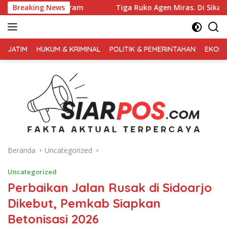
Langsung
m
Breaking News
Tiga Ruko Agen Miras. Di Sikat Habis, Bupati Tegas Ja
ke
konten
FAKTA
AKTUAL
JATIM
HUKUM & KRIMINAL
POLITIK & PEMERINTAHAN
EKONO
TERPERCAYA
Beranda
Uncategorized
Uncategorized
Perbaikan Jalan Rusak di Sidoarjo
Dikebut, Pemkab Siapkan
Betonisasi 2026