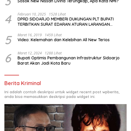
3
Sosok New Nissan Livina Terungkap, Apa Kata NMI?
4
Februari 10, 2025
1528 Lihat
DPRD SIDOARJO MEMBERI DUKUNGAN PLT BUPATI
TERBITKAN SURAT EDARAN ATURAN LARANGAN
OUTDOOR LEARNING (ODL) TK, PAUD, SD, SMP/MTS
KELUAR KOTA
5
Maret 16, 2019
1459 Lihat
Video: Kelemahan dan Kelebihan All New Terios
6
Maret 12, 2024
1288 Lihat
Bupati Optimis Pembangunan Infrastruktur Sidoarjo
Barat Akan Jadi Kota Baru
Berita Kriminal
Ini adalah contoh deskripsi untuk widget recent post wpberita,
anda bisa memasukkan deskripsi pada widget ini.