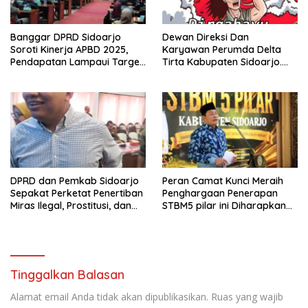
Banggar DPRD Sidoarjo
Dewan Direksi Dan
Soroti Kinerja APBD 2025,
Karyawan Perumda Delta
Pendapatan Lampaui Target
Tirta Kabupaten Sidoarjo.
dan Defisit Berbalik Jadi
Mengucapkan Dirgahayu
Surplus
Republik Indonesia Ke 81
Tahun. 17 Agustus 1945- 17
Agustus Tahun 2026
DPRD dan Pemkab Sidoarjo
Peran Camat Kunci Meraih
Sepakat Perketat Penertiban
Penghargaan Penerapan
Miras Ilegal, Prostitusi, dan
STBM5 pilar ini Diharapkan
Rumah Kos Bermasalah
Tidak Berhenti Disini.
Tinggalkan Balasan
Alamat email Anda tidak akan dipublikasikan.
Ruas yang wajib