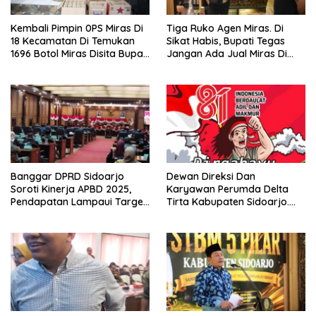
Kembali Pimpin 0PS Miras Di
Tiga Ruko Agen Miras. Di
18 Kecamatan Di Temukan
Sikat Habis, Bupati Tegas
1696 Botol Miras Disita Bupati
Jangan Ada Jual Miras Di
Sikap Tegas Penjual Barang
Sidoarjo
Haram
Banggar DPRD Sidoarjo
Dewan Direksi Dan
Soroti Kinerja APBD 2025,
Karyawan Perumda Delta
Pendapatan Lampaui Target
Tirta Kabupaten Sidoarjo.
dan Defisit Berbalik Jadi
Mengucapkan Dirgahayu
Surplus
Republik Indonesia Ke 81
Tahun. 17 Agustus 1945- 17
Agustus Tahun 2026