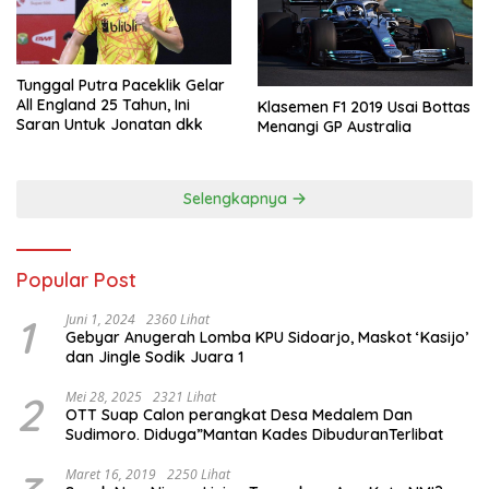
Tunggal Putra Paceklik Gelar
All England 25 Tahun, Ini
Klasemen F1 2019 Usai Bottas
Saran Untuk Jonatan dkk
Menangi GP Australia
Selengkapnya
Popular Post
1
Juni 1, 2024
2360 Lihat
Gebyar Anugerah Lomba KPU Sidoarjo, Maskot ‘Kasijo’
dan Jingle Sodik Juara 1
2
Mei 28, 2025
2321 Lihat
OTT Suap Calon perangkat Desa Medalem Dan
Sudimoro. Diduga”Mantan Kades DibuduranTerlibat
Maret 16, 2019
2250 Lihat