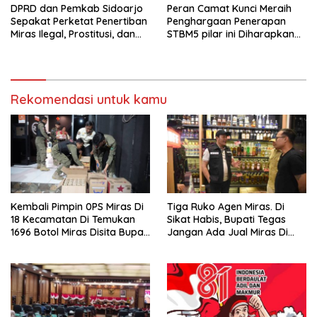
DPRD dan Pemkab Sidoarjo
Peran Camat Kunci Meraih
Sepakat Perketat Penertiban
Penghargaan Penerapan
Miras Ilegal, Prostitusi, dan
STBM5 pilar ini Diharapkan
Rumah Kos Bermasalah
Tidak Berhenti Disini.
Rekomendasi untuk kamu
Kembali Pimpin 0PS Miras Di
Tiga Ruko Agen Miras. Di
18 Kecamatan Di Temukan
Sikat Habis, Bupati Tegas
1696 Botol Miras Disita Bupati
Jangan Ada Jual Miras Di
Sikap Tegas Penjual Barang
Sidoarjo
Haram