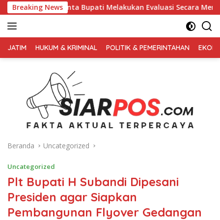
Langsung
a Bupati Melakukan Evaluasi Secara Menyeluruh
Breaking News
Kembali
ke
konten
FAKTA
AKTUAL
JATIM
HUKUM & KRIMINAL
POLITIK & PEMERINTAHAN
EKONO
TERPERCAYA
Beranda
Uncategorized
Uncategorized
Plt Bupati H Subandi Dipesani
Presiden agar Siapkan
Pembangunan Flyover Gedangan