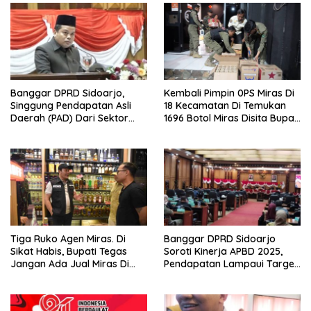
Banggar DPRD Sidoarjo,
Kembali Pimpin 0PS Miras Di
Singgung Pendapatan Asli
18 Kecamatan Di Temukan
Daerah (PAD) Dari Sektor
1696 Botol Miras Disita Bupati
Parkir Realisasinya Nihil,
Sikap Tegas Penjual Barang
Meminta Bupati Melakukan
Haram
Evaluasi Secara Menyeluruh
Tiga Ruko Agen Miras. Di
Banggar DPRD Sidoarjo
Sikat Habis, Bupati Tegas
Soroti Kinerja APBD 2025,
Jangan Ada Jual Miras Di
Pendapatan Lampaui Target
Sidoarjo
dan Defisit Berbalik Jadi
Surplus