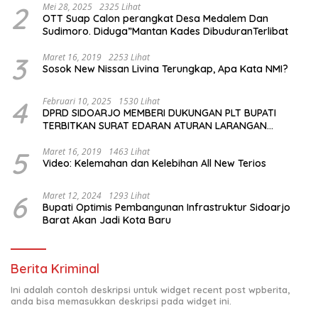
2
Mei 28, 2025
2325 Lihat
OTT Suap Calon perangkat Desa Medalem Dan
Sudimoro. Diduga”Mantan Kades DibuduranTerlibat
3
Maret 16, 2019
2253 Lihat
Sosok New Nissan Livina Terungkap, Apa Kata NMI?
4
Februari 10, 2025
1530 Lihat
DPRD SIDOARJO MEMBERI DUKUNGAN PLT BUPATI
TERBITKAN SURAT EDARAN ATURAN LARANGAN
OUTDOOR LEARNING (ODL) TK, PAUD, SD, SMP/MTS
KELUAR KOTA
5
Maret 16, 2019
1463 Lihat
Video: Kelemahan dan Kelebihan All New Terios
6
Maret 12, 2024
1293 Lihat
Bupati Optimis Pembangunan Infrastruktur Sidoarjo
Barat Akan Jadi Kota Baru
Berita Kriminal
Ini adalah contoh deskripsi untuk widget recent post wpberita,
anda bisa memasukkan deskripsi pada widget ini.