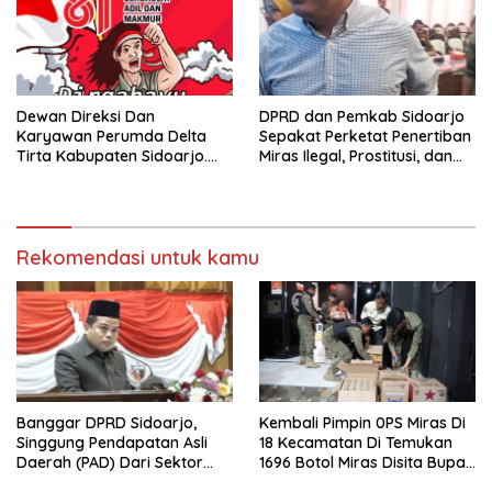
Dewan Direksi Dan
DPRD dan Pemkab Sidoarjo
Karyawan Perumda Delta
Sepakat Perketat Penertiban
Tirta Kabupaten Sidoarjo.
Miras Ilegal, Prostitusi, dan
Mengucapkan Dirgahayu
Rumah Kos Bermasalah
Republik Indonesia Ke 81
Tahun. 17 Agustus 1945- 17
Agustus Tahun 2026
Rekomendasi untuk kamu
Banggar DPRD Sidoarjo,
Kembali Pimpin 0PS Miras Di
Singgung Pendapatan Asli
18 Kecamatan Di Temukan
Daerah (PAD) Dari Sektor
1696 Botol Miras Disita Bupati
Parkir Realisasinya Nihil,
Sikap Tegas Penjual Barang