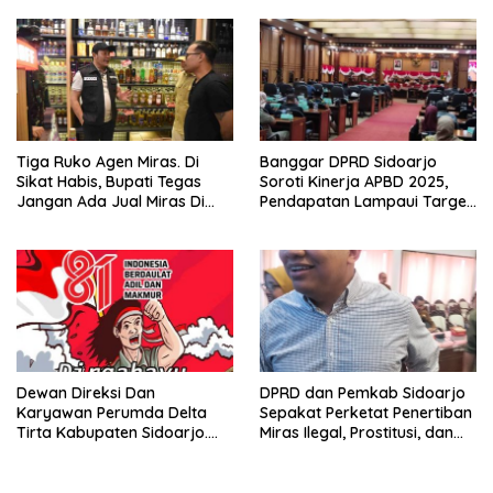
Meminta Bupati Melakukan
Haram
Evaluasi Secara Menyeluruh
Tiga Ruko Agen Miras. Di
Banggar DPRD Sidoarjo
Sikat Habis, Bupati Tegas
Soroti Kinerja APBD 2025,
Jangan Ada Jual Miras Di
Pendapatan Lampaui Target
Sidoarjo
dan Defisit Berbalik Jadi
Surplus
Dewan Direksi Dan
DPRD dan Pemkab Sidoarjo
Karyawan Perumda Delta
Sepakat Perketat Penertiban
Tirta Kabupaten Sidoarjo.
Miras Ilegal, Prostitusi, dan
Mengucapkan Dirgahayu
Rumah Kos Bermasalah
Republik Indonesia Ke 81
Tahun. 17 Agustus 1945- 17