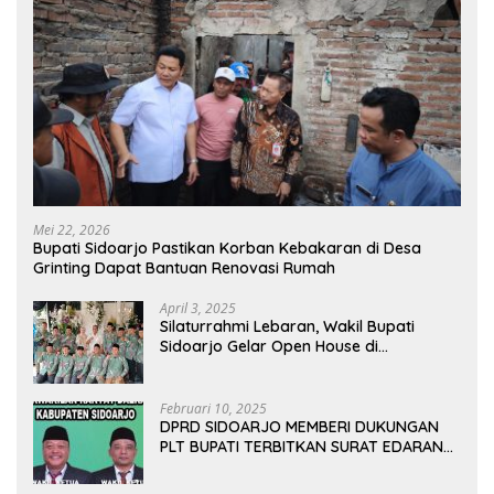
Mei 22, 2026
Bupati Sidoarjo Pastikan Korban Kebakaran di Desa
Grinting Dapat Bantuan Renovasi Rumah
April 3, 2025
Silaturrahmi Lebaran, Wakil Bupati
Sidoarjo Gelar Open House di
Kediamannya
Februari 10, 2025
DPRD SIDOARJO MEMBERI DUKUNGAN
PLT BUPATI TERBITKAN SURAT EDARAN
ATURAN LARANGAN OUTDOOR
LEARNING (ODL) TK, PAUD, SD, SMP/MTS