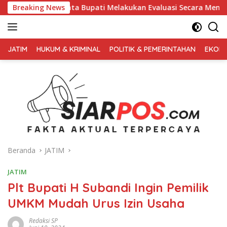
Langsung
a Bupati Melakukan Evaluasi Secara Menyeluruh
Breaking News
Kembali
ke
konten
FAKTA
AKTUAL
JATIM
HUKUM & KRIMINAL
POLITIK & PEMERINTAHAN
EKONO
TERPERCAYA
Beranda
JATIM
JATIM
Plt Bupati H Subandi Ingin Pemilik
UMKM Mudah Urus Izin Usaha
Redaksi SP