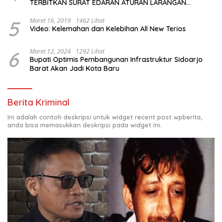
TERBITKAN SURAT EDARAN ATURAN LARANGAN
OUTDOOR LEARNING (ODL) TK, PAUD, SD, SMP/MTS
KELUAR KOTA
5
Maret 16, 2019
1462 Lihat
Video: Kelemahan dan Kelebihan All New Terios
6
Maret 12, 2024
1292 Lihat
Bupati Optimis Pembangunan Infrastruktur Sidoarjo
Barat Akan Jadi Kota Baru
Berita Kriminal
Ini adalah contoh deskripsi untuk widget recent post wpberita,
anda bisa memasukkan deskripsi pada widget ini.