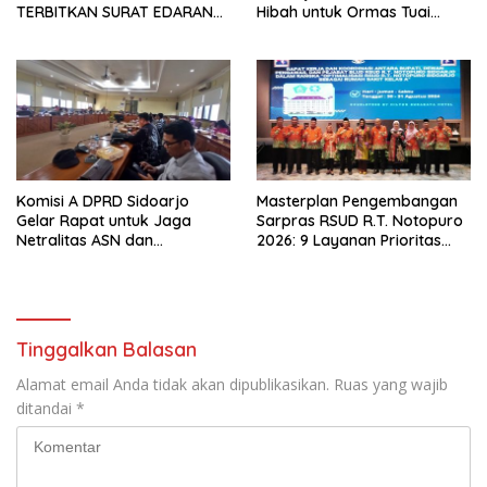
TERBITKAN SURAT EDARAN
Hibah untuk Ormas Tuai
ATURAN LARANGAN
Protes
OUTDOOR LEARNING (ODL)
TK, PAUD, SD, SMP/MTS
KELUAR KOTA
Komisi A DPRD Sidoarjo
Masterplan Pengembangan
Gelar Rapat untuk Jaga
Sarpras RSUD R.T. Notopuro
Netralitas ASN dan
2026: 9 Layanan Prioritas
Perangkat Desa dalam
Dirancang, Sekda Harapkan
Pilkada 2024
RSUD Miliki Identitas Khas
Tinggalkan Balasan
Alamat email Anda tidak akan dipublikasikan.
Ruas yang wajib
ditandai
*