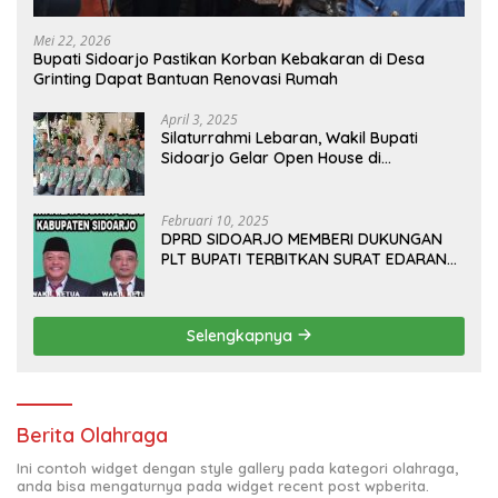
Mei 22, 2026
Bupati Sidoarjo Pastikan Korban Kebakaran di Desa
Grinting Dapat Bantuan Renovasi Rumah
April 3, 2025
Silaturrahmi Lebaran, Wakil Bupati
Sidoarjo Gelar Open House di
Kediamannya
Februari 10, 2025
DPRD SIDOARJO MEMBERI DUKUNGAN
PLT BUPATI TERBITKAN SURAT EDARAN
ATURAN LARANGAN OUTDOOR
LEARNING (ODL) TK, PAUD, SD, SMP/MTS
KELUAR KOTA
Selengkapnya
Berita Olahraga
Ini contoh widget dengan style gallery pada kategori olahraga,
anda bisa mengaturnya pada widget recent post wpberita.