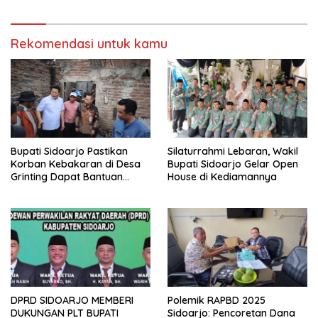
Pilkada 2024
RSUD Miliki Identitas Khas
Rekomendasi untuk kamu
Bupati Sidoarjo Pastikan
Silaturrahmi Lebaran, Wakil
Korban Kebakaran di Desa
Bupati Sidoarjo Gelar Open
Grinting Dapat Bantuan
House di Kediamannya
Renovasi Rumah
DPRD SIDOARJO MEMBERI
Polemik RAPBD 2025
DUKUNGAN PLT BUPATI
Sidoarjo: Pencoretan Dana