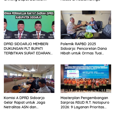
Renovasi Rumah
DPRD SIDOARJO MEMBERI
Polemik RAPBD 2025
DUKUNGAN PLT BUPATI
Sidoarjo: Pencoretan Dana
TERBITKAN SURAT EDARAN
Hibah untuk Ormas Tuai
ATURAN LARANGAN
Protes
OUTDOOR LEARNING (ODL)
TK, PAUD, SD, SMP/MTS
KELUAR KOTA
Komisi A DPRD Sidoarjo
Masterplan Pengembangan
Gelar Rapat untuk Jaga
Sarpras RSUD R.T. Notopuro
Netralitas ASN dan
2026: 9 Layanan Prioritas
Perangkat Desa dalam
Dirancang, Sekda Harapkan