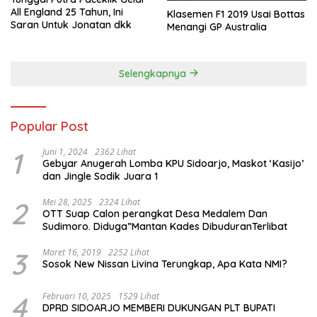
All England 25 Tahun, Ini
Klasemen F1 2019 Usai Bottas
Saran Untuk Jonatan dkk
Menangi GP Australia
Selengkapnya
Popular Post
1
Juni 1, 2024
2362 Lihat
Gebyar Anugerah Lomba KPU Sidoarjo, Maskot ‘Kasijo’
dan Jingle Sodik Juara 1
2
Mei 28, 2025
2324 Lihat
OTT Suap Calon perangkat Desa Medalem Dan
Sudimoro. Diduga”Mantan Kades DibuduranTerlibat
3
Maret 16, 2019
2252 Lihat
Sosok New Nissan Livina Terungkap, Apa Kata NMI?
4
Februari 10, 2025
1529 Lihat
DPRD SIDOARJO MEMBERI DUKUNGAN PLT BUPATI