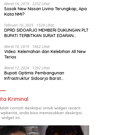
Maret 16, 2019
2252 Lihat
Sosok New Nissan Livina Terungkap, Apa
Kata NMI?
Februari 10, 2025
1529 Lihat
DPRD SIDOARJO MEMBERI DUKUNGAN PLT
BUPATI TERBITKAN SURAT EDARAN
ATURAN LARANGAN OUTDOOR LEARNING
(ODL) TK, PAUD, SD, SMP/MTS KELUAR
Maret 16, 2019
1462 Lihat
Video: Kelemahan dan Kelebihan All New
KOTA
Terios
Maret 12, 2024
1292 Lihat
Bupati Optimis Pembangunan
Infrastruktur Sidoarjo Barat
Akan Jadi Kota Baru
ita Kriminal
adalah contoh deskripsi untuk widget recent
 wpberita, anda bisa memasukkan deskripsi
 widget ini.