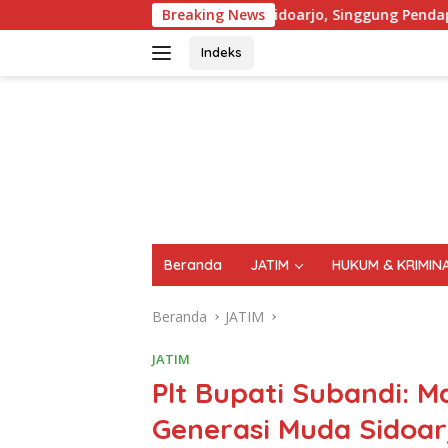
Langsung
PRD Sidoarjo, Singgung Pendapatan Asli Daerah (PAD) Dari Sekt
Breaking News
ke
konten
Indeks
FAKTA
AKTUAL
TERPERCAYA
Beranda
JATIM
HUKUM & KRIMIN
Beranda
JATIM
JATIM
Plt Bupati Subandi: 
Generasi Muda Sidoar