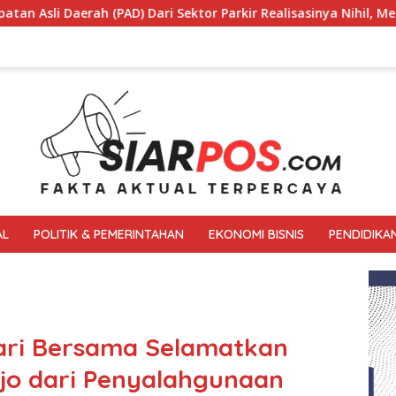
or Parkir Realisasinya Nihil, Meminta Bupati Melakukan Evalua
AL
POLITIK & PEMERINTAHAN
EKONOMI BISNIS
PENDIDIKA
Mari Bersama Selamatkan
jo dari Penyalahgunaan