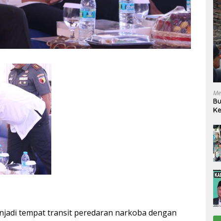
Me
Bu
Ke
R
njadi tempat transit peredaran narkoba dengan