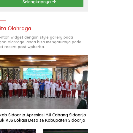
Selengkapnya
(ODL) TK, PAUD, SD,
SMP/MTS KELUAR KOTA
ita Olahraga
contoh widget dengan style gallery pada
gori olahraga, anda bisa mengaturnya pada
et recent post wpberita.
ab Sidoarjo Apresiasi YJI Cabang Sidoarjo
uk KJS Lokasi Desa se Kabupaten Sidoarjo