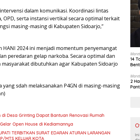
intervensi dalam komunikasi. Koordinasi lintas
PD, serta instansi vertikal secara optimal terkait
gsi masing-masing di Kabupaten Sidoarjo,’’
an HANI 2024 ini menjadi momentum penyemangat
Maret
n peredaran gelap narkoba. Secara optimal dan
14 T
 masyarakat dibutuhkan agar Kabupaten Sidoarjo
Bent
Maret
2 Ha
ya yang sdah melaksanakan P4GN di masing-masing
Pant
an)
n di Desa Grinting Dapat Bantuan Renovasi Rumah
jo Gelar Open House di Kediamannya
O
UPATI TERBITKAN SURAT EDARAN ATURAN LARANGAN
In
SMP/MTS KELUAR KOTA
de