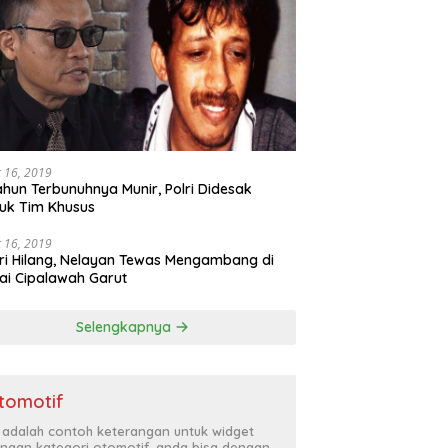
 16, 2019
ahun Terbunuhnya Munir, Polri Didesak
uk Tim Khusus
 16, 2019
ri Hilang, Nelayan Tewas Mengambang di
ai Cipalawah Garut
Selengkapnya
tomotif
i adalah contoh keterangan untuk widget
ngan kategori otomotif, anda bisa dengan