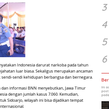
3
4
5
6
nyatakan Indonesia darurat narkoba pada tahun
jahatan luar biasa. Sekaligus merupakan ancaman
k sendi-sendi kehidupan berbangsa dan bernegara.
Ber
Ini 
ta dan informasi BNN menyebutkan, Jawa Timur
post
esia dengan jumlah kasus 7.060. Kemudian,
pada
uk Sidoarjo, wilayah ini bisa dijadikan tempat
internasional.