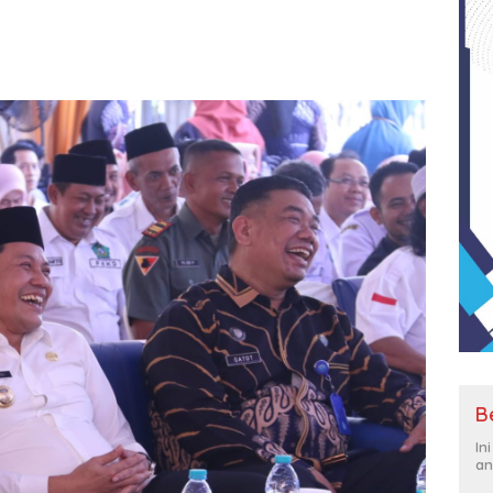
B
In
an