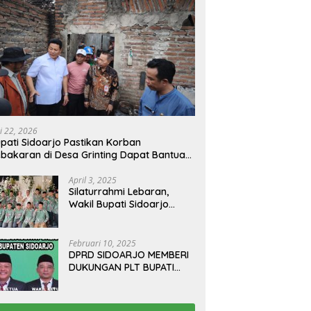
i 22, 2026
pati Sidoarjo Pastikan Korban
bakaran di Desa Grinting Dapat Bantuan
enovasi Rumah
April 3, 2025
Silaturrahmi Lebaran,
Wakil Bupati Sidoarjo
Gelar Open House di
Kediamannya
Februari 10, 2025
DPRD SIDOARJO MEMBERI
DUKUNGAN PLT BUPATI
TERBITKAN SURAT EDARAN
ATURAN LARANGAN
OUTDOOR LEARNING