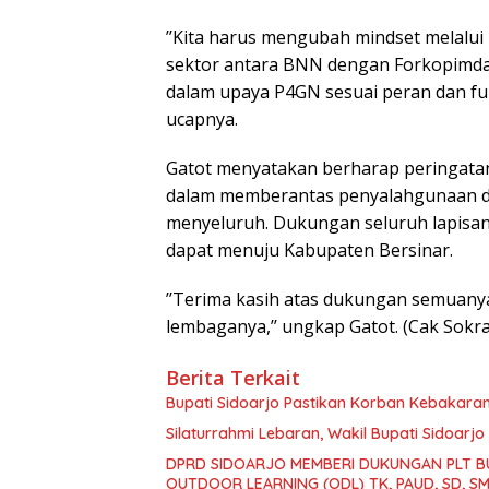
’’Kita harus mengubah mindset melalui 
sektor antara BNN dengan Forkopimda, O
dalam upaya P4GN sesuai peran dan fun
ucapnya.
Gatot menyatakan berharap peringat
dalam memberantas penyalahgunaan da
menyeluruh. Dukungan seluruh lapisan
dapat menuju Kabupaten Bersinar.
’’Terima kasih atas dukungan semuan
lembaganya,’’ ungkap Gatot. (Cak Sokr
Berita Terkait
Bupati Sidoarjo Pastikan Korban Kebakara
Silaturrahmi Lebaran, Wakil Bupati Sidoar
DPRD SIDOARJO MEMBERI DUKUNGAN PLT B
OUTDOOR LEARNING (ODL) TK, PAUD, SD, 