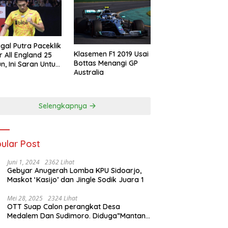
gal Putra Paceklik
Klasemen F1 2019 Usai
r All England 25
Bottas Menangi GP
n, Ini Saran Untuk
Australia
atan dkk
Selengkapnya
ular Post
Juni 1, 2024
2362 Lihat
Gebyar Anugerah Lomba KPU Sidoarjo,
Maskot ‘Kasijo’ dan Jingle Sodik Juara 1
Mei 28, 2025
2324 Lihat
OTT Suap Calon perangkat Desa
Medalem Dan Sudimoro. Diduga”Mantan
Kades DibuduranTerlibat