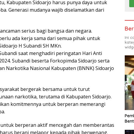
itu, Kabupaten Sidoarjo harus punya daya untuk
a. Generasi mudanya wajib diselamatkan dari
Ber
ancaman serius bagi bangsa dan negara.
perlu ada kerja sama dari semua pihak untuk
Ini 
kate
 Sidoarjo H Subandi SH MKn.
widg
Subandi saat menghadiri peringatan Hari Anti
2024. Subandi beserta Forkopimda Sidoarjo serta
Badan Narkotika Nasional Kabupaten (BNNK) Sidoarjo
syarakat bergerak bersama untuk turut
aan narkotika, terutama di Kabupaten Sidoarjo.
paikan komitmennya untuk berperan memerangi
ba.
Pemk
Bent
 untuk berperan aktif mencegah dan memberantas
harus berani melapor kepada pihak berwenang.