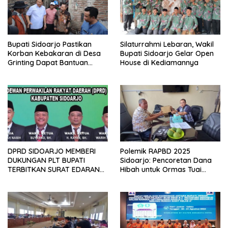
Bupati Sidoarjo Pastikan
Silaturrahmi Lebaran, Wakil
Korban Kebakaran di Desa
Bupati Sidoarjo Gelar Open
Grinting Dapat Bantuan
House di Kediamannya
Renovasi Rumah
DPRD SIDOARJO MEMBERI
Polemik RAPBD 2025
DUKUNGAN PLT BUPATI
Sidoarjo: Pencoretan Dana
TERBITKAN SURAT EDARAN
Hibah untuk Ormas Tuai
ATURAN LARANGAN
Protes
OUTDOOR LEARNING (ODL)
TK, PAUD, SD, SMP/MTS
KELUAR KOTA