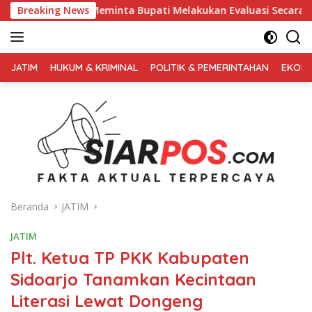
Langsung
Meminta Bupati Melakukan Evaluasi Secara Menyeluruh
Breaking News
Ke
ke
konten
FAKTA
AKTUAL
JATIM
HUKUM & KRIMINAL
POLITIK & PEMERINTAHAN
EKONO
TERPERCAYA
Beranda
JATIM
JATIM
Plt. Ketua TP PKK Kabupaten
Sidoarjo Tanamkan Kecintaan
Literasi Lewat Dongeng