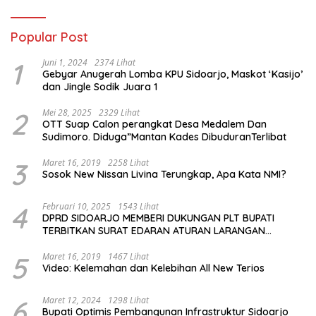
Popular Post
1
Juni 1, 2024
2374 Lihat
Gebyar Anugerah Lomba KPU Sidoarjo, Maskot ‘Kasijo’
dan Jingle Sodik Juara 1
2
Mei 28, 2025
2329 Lihat
OTT Suap Calon perangkat Desa Medalem Dan
Sudimoro. Diduga”Mantan Kades DibuduranTerlibat
3
Maret 16, 2019
2258 Lihat
Sosok New Nissan Livina Terungkap, Apa Kata NMI?
4
Februari 10, 2025
1543 Lihat
DPRD SIDOARJO MEMBERI DUKUNGAN PLT BUPATI
TERBITKAN SURAT EDARAN ATURAN LARANGAN
OUTDOOR LEARNING (ODL) TK, PAUD, SD, SMP/MTS
KELUAR KOTA
5
Maret 16, 2019
1467 Lihat
Video: Kelemahan dan Kelebihan All New Terios
6
Maret 12, 2024
1298 Lihat
Bupati Optimis Pembangunan Infrastruktur Sidoarjo