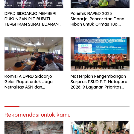
DPRD SIDOARJO MEMBERI
Polemik RAPBD 2025
DUKUNGAN PLT BUPATI
Sidoarjo: Pencoretan Dana
TERBITKAN SURAT EDARAN
Hibah untuk Ormas Tuai
ATURAN LARANGAN
Protes
OUTDOOR LEARNING (ODL)
TK, PAUD, SD, SMP/MTS
KELUAR KOTA
Komisi A DPRD Sidoarjo
Masterplan Pengembangan
Gelar Rapat untuk Jaga
Sarpras RSUD R.T. Notopuro
Netralitas ASN dan
2026: 9 Layanan Prioritas
Perangkat Desa dalam
Dirancang, Sekda Harapkan
Pilkada 2024
RSUD Miliki Identitas Khas
Rekomendasi untuk kamu