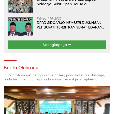
Sidoarjo Gelar Open House di
Kediamannya
Februari 10, 2025
DPRD SIDOARJO MEMBERI DUKUNGAN
PLT BUPATI TERBITKAN SURAT EDARAN
ATURAN LARANGAN OUTDOOR
LEARNING (ODL) TK, PAUD, SD, SMP/MTS
KELUAR KOTA
Selengkapnya
Berita Olahraga
Ini contoh widget dengan style gallery pada kategori olahraga,
anda bisa mengaturnya pada widget recent post wpberita.