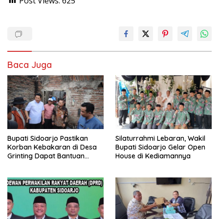
Post Views:
625
Baca Juga
Bupati Sidoarjo Pastikan
Silaturrahmi Lebaran, Wakil
Korban Kebakaran di Desa
Bupati Sidoarjo Gelar Open
Grinting Dapat Bantuan
House di Kediamannya
Renovasi Rumah