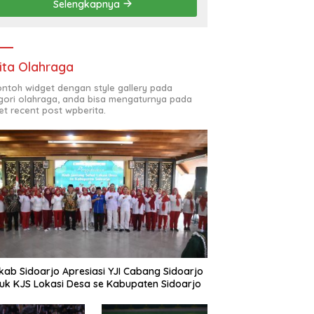
Selengkapnya
(ODL) TK, PAUD, SD,
SMP/MTS KELUAR KOTA
ita Olahraga
contoh widget dengan style gallery pada
gori olahraga, anda bisa mengaturnya pada
et recent post wpberita.
ab Sidoarjo Apresiasi YJI Cabang Sidoarjo
uk KJS Lokasi Desa se Kabupaten Sidoarjo