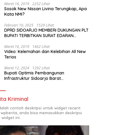
Maret 16, 2019
2252 Lihat
Sosok New Nissan Livina Terungkap, Apa
Kata NMI?
Februari 10, 2025
1529 Lihat
DPRD SIDOARJO MEMBERI DUKUNGAN PLT
BUPATI TERBITKAN SURAT EDARAN
ATURAN LARANGAN OUTDOOR LEARNING
(ODL) TK, PAUD, SD, SMP/MTS KELUAR
Maret 16, 2019
1462 Lihat
Video: Kelemahan dan Kelebihan All New
KOTA
Terios
Maret 12, 2024
1292 Lihat
Bupati Optimis Pembangunan
Infrastruktur Sidoarjo Barat
Akan Jadi Kota Baru
ita Kriminal
adalah contoh deskripsi untuk widget recent
 wpberita, anda bisa memasukkan deskripsi
 widget ini.