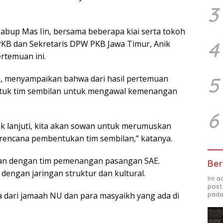
3
Cabup Mas Iin, bersama beberapa kiai serta tokoh
4
PKB dan Sekretaris DPW PKB Jawa Timur, Anik
rtemuan ini.
5
ih, menyampaikan bahwa dari hasil pertemuan
entuk tim sembilan untuk mengawal kemenangan
6
ndak lanjuti, kita akan sowan untuk merumuskan
k rencana pembentukan tim sembilan,” katanya.
nkan dengan tim pemenangan pasangan SAE.
Ber
dengan jaringan struktur dan kultural.
Ini 
post
pada
ita dari jamaah NU dan para masyaikh yang ada di