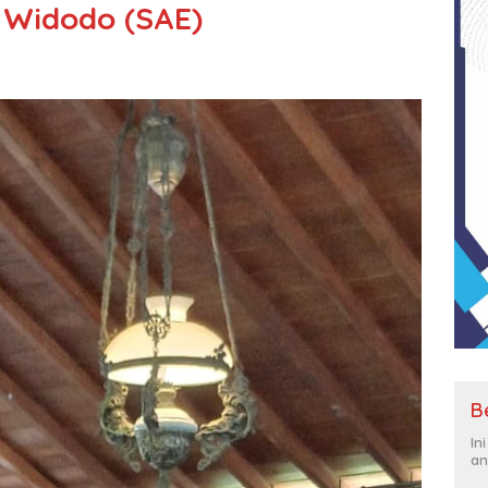
y Widodo (SAE)
B
In
an