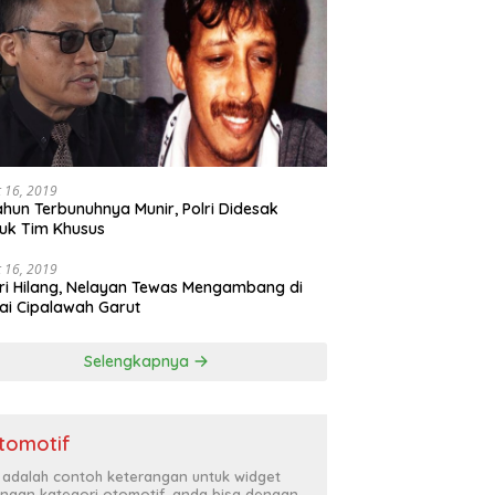
 16, 2019
ahun Terbunuhnya Munir, Polri Didesak
uk Tim Khusus
 16, 2019
ri Hilang, Nelayan Tewas Mengambang di
ai Cipalawah Garut
Selengkapnya
tomotif
i adalah contoh keterangan untuk widget
ngan kategori otomotif, anda bisa dengan