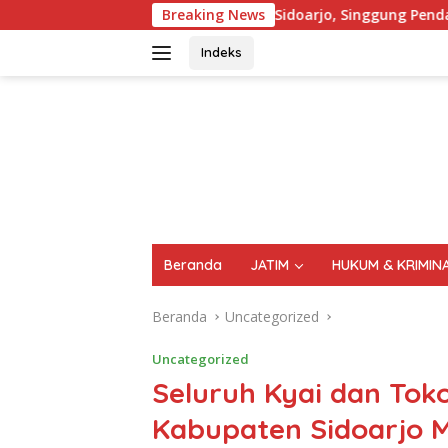
Langsung
arjo, Singgung Pendapatan Asli Daerah (PAD) Dari Sektor Parki
Breaking News
ke
konten
Indeks
FAKTA
AKTUAL
TERPERCAYA
Beranda
JATIM
HUKUM & KRIMIN
Beranda
Uncategorized
Uncategorized
Seluruh Kyai dan Tok
Kabupaten Sidoarjo 