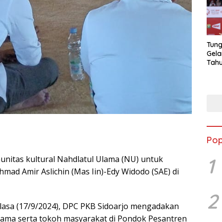
Tung
Gela
Tahu
Jon
Pop
1
unitas kultural Nahdlatul Ulama (NU) untuk
 Amir Aslichin (Mas Iin)-Edy Widodo (SAE) di
2
Selasa (17/9/2024), DPC PKB Sidoarjo mengadakan
ama serta tokoh masyarakat di Pondok Pesantren