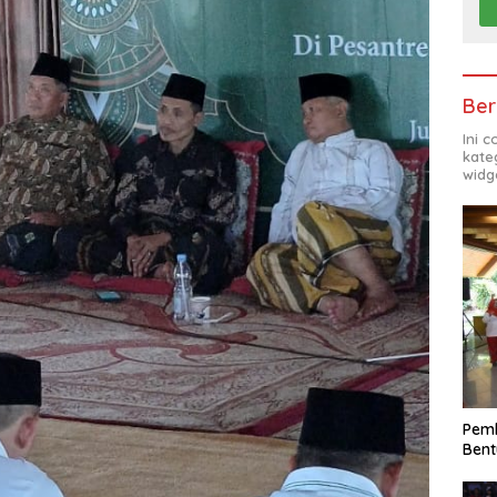
Ber
Ini 
kate
widg
Pemk
Bent