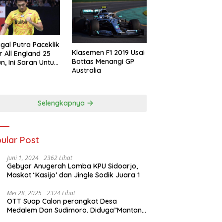
gal Putra Paceklik
Klasemen F1 2019 Usai
r All England 25
Bottas Menangi GP
n, Ini Saran Untuk
Australia
atan dkk
Selengkapnya
ular Post
Juni 1, 2024
2362 Lihat
Gebyar Anugerah Lomba KPU Sidoarjo,
Maskot ‘Kasijo’ dan Jingle Sodik Juara 1
Mei 28, 2025
2324 Lihat
OTT Suap Calon perangkat Desa
Medalem Dan Sudimoro. Diduga”Mantan
Kades DibuduranTerlibat