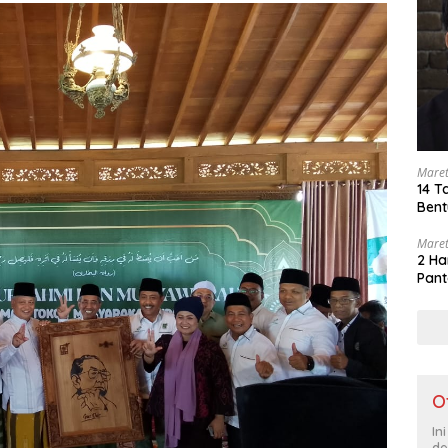
Maret
14 T
Bent
Maret
2 Ha
Pant
O
In
de