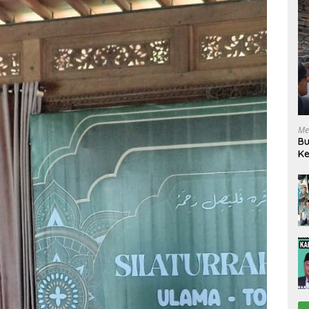
Me
Bu
Ke
R