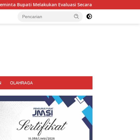
a Menyeluruh
Kembali Pimpin 0PS Miras Di 18 Kecamatan
N
OLAHRAGA