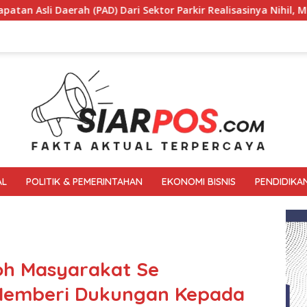
r Realisasinya Nihil, Meminta Bupati Melakukan Evaluasi Secar
AL
POLITIK & PEMERINTAHAN
EKONOMI BISNIS
PENDIDIKA
oh Masyarakat Se
Memberi Dukungan Kepada