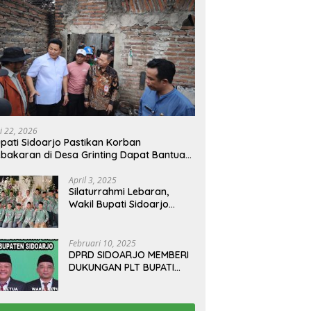
i 22, 2026
pati Sidoarjo Pastikan Korban
bakaran di Desa Grinting Dapat Bantuan
enovasi Rumah
April 3, 2025
Silaturrahmi Lebaran,
Wakil Bupati Sidoarjo
Gelar Open House di
Kediamannya
Februari 10, 2025
DPRD SIDOARJO MEMBERI
DUKUNGAN PLT BUPATI
TERBITKAN SURAT EDARAN
ATURAN LARANGAN
OUTDOOR LEARNING