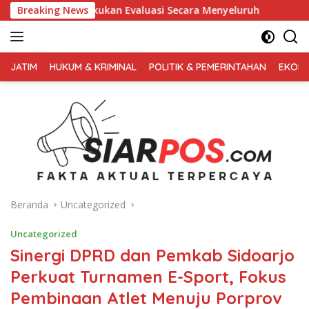
Langsung
 Evaluasi Secara Menyeluruh
Breaking News
Kembali Pimpin 0PS Miras 
ke
konten
FAKTA
AKTUAL
JATIM
HUKUM & KRIMINAL
POLITIK & PEMERINTAHAN
EKONO
TERPERCAYA
Beranda
Uncategorized
Uncategorized
Sinergi DPRD dan Pemkab Sidoarjo
Perkuat Turnamen E-Sport, Fokus
Pembinaan Atlet Menuju Porprov