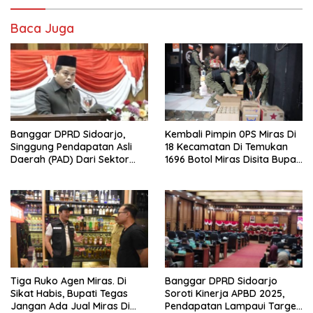
Baca Juga
Banggar DPRD Sidoarjo,
Kembali Pimpin 0PS Miras Di
Singgung Pendapatan Asli
18 Kecamatan Di Temukan
Daerah (PAD) Dari Sektor
1696 Botol Miras Disita Bupati
Parkir Realisasinya Nihil,
Sikap Tegas Penjual Barang
Meminta Bupati Melakukan
Haram
Evaluasi Secara Menyeluruh
Tiga Ruko Agen Miras. Di
Banggar DPRD Sidoarjo
Sikat Habis, Bupati Tegas
Soroti Kinerja APBD 2025,
Jangan Ada Jual Miras Di
Pendapatan Lampaui Target