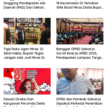
Singgung Pendapatan Asli
18 Kecamatan Di Temukan
Daerah (PAD) Dari Sektor
1696 Botol Miras Disita Bupati
Parkir Realisasinya Nihil,
Sikap Tegas Penjual Barang
Meminta Bupati Melakukan
Haram
Evaluasi Secara Menyeluruh
Tiga Ruko Agen Miras. Di
Banggar DPRD Sidoarjo
Sikat Habis, Bupati Tegas
Soroti Kinerja APBD 2025,
Jangan Ada Jual Miras Di
Pendapatan Lampaui Target
Sidoarjo
dan Defisit Berbalik Jadi
Surplus
Dewan Direksi Dan
DPRD dan Pemkab Sidoarjo
Karyawan Perumda Delta
Sepakat Perketat Penertiban