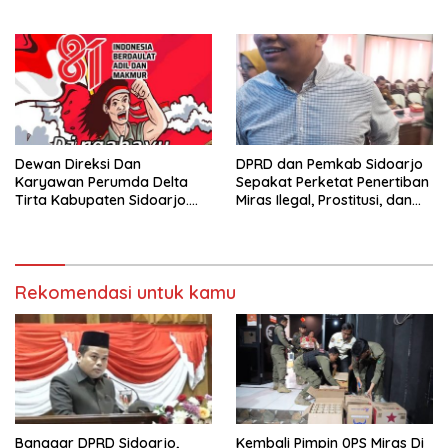
Sidoarjo
dan Defisit Berbalik Jadi
Surplus
Dewan Direksi Dan
DPRD dan Pemkab Sidoarjo
Karyawan Perumda Delta
Sepakat Perketat Penertiban
Tirta Kabupaten Sidoarjo.
Miras Ilegal, Prostitusi, dan
Mengucapkan Dirgahayu
Rumah Kos Bermasalah
Republik Indonesia Ke 81
Tahun. 17 Agustus 1945- 17
Agustus Tahun 2026
Rekomendasi untuk kamu
Banggar DPRD Sidoarjo,
Kembali Pimpin 0PS Miras Di