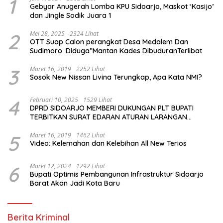
1
Gebyar Anugerah Lomba KPU Sidoarjo, Maskot ‘Kasijo’
dan Jingle Sodik Juara 1
2
Mei 28, 2025
2324 Lihat
OTT Suap Calon perangkat Desa Medalem Dan
Sudimoro. Diduga”Mantan Kades DibuduranTerlibat
3
Maret 16, 2019
2252 Lihat
Sosok New Nissan Livina Terungkap, Apa Kata NMI?
4
Februari 10, 2025
1529 Lihat
DPRD SIDOARJO MEMBERI DUKUNGAN PLT BUPATI
TERBITKAN SURAT EDARAN ATURAN LARANGAN
OUTDOOR LEARNING (ODL) TK, PAUD, SD, SMP/MTS
KELUAR KOTA
5
Maret 16, 2019
1462 Lihat
Video: Kelemahan dan Kelebihan All New Terios
6
Maret 12, 2024
1292 Lihat
Bupati Optimis Pembangunan Infrastruktur Sidoarjo
Barat Akan Jadi Kota Baru
Berita Kriminal