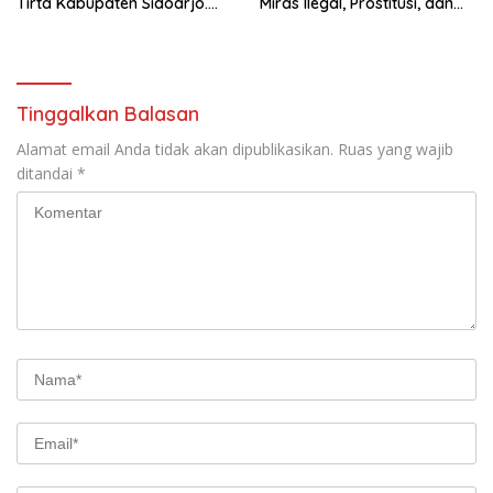
Tirta Kabupaten Sidoarjo.
Miras Ilegal, Prostitusi, dan
Mengucapkan Dirgahayu
Rumah Kos Bermasalah
Republik Indonesia Ke 81
Tahun. 17 Agustus 1945- 17
Agustus Tahun 2026
Tinggalkan Balasan
Alamat email Anda tidak akan dipublikasikan.
Ruas yang wajib
ditandai
*