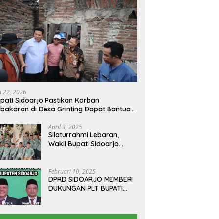
i 22, 2026
pati Sidoarjo Pastikan Korban
bakaran di Desa Grinting Dapat Bantuan
enovasi Rumah
April 3, 2025
Silaturrahmi Lebaran,
Wakil Bupati Sidoarjo
Gelar Open House di
Kediamannya
Februari 10, 2025
DPRD SIDOARJO MEMBERI
DUKUNGAN PLT BUPATI
TERBITKAN SURAT EDARAN
ATURAN LARANGAN
OUTDOOR LEARNING