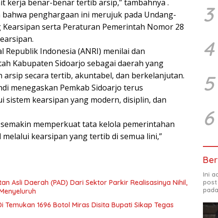
it kerja benar-benar tertib arsip,” tambahnya .
3
kan bahwa penghargaan ini merujuk pada Undang-
Kearsipan serta Peraturan Pemerintah Nomor 28
earsipan.
4
l Republik Indonesia (ANRI) menilai dan
ah Kabupaten Sidoarjo sebagai daerah yang
sip secara tertib, akuntabel, dan berkelanjutan.
5
ndi menegaskan Pemkab Sidoarjo terus
 sistem kearsipan yang modern, disiplin, dan
6
k semakin memperkuat tata kelola pemerintahan
melalui kearsipan yang tertib di semua lini,”
Ber
Ini 
Asli Daerah (PAD) Dari Sektor Parkir Realisasinya Nihil,
post
pada
 Menyeluruh
i Temukan 1696 Botol Miras Disita Bupati Sikap Tegas