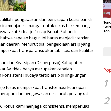
dulillah, pengawasan dan penerapan kearsipan di
Tung
n ini menjadi semangat untuk terus berkembang
Gela
yarakat Sidoarjo,” ucap Bupati Subandi.
Tahu
Jon
 bahwa capaian bagus ini harus menjadi standar
n daerah. Menurut dia, pengelolaan arsip yang
perkuat transparansi, akuntabilitas, dan kualitas
kaan dan Kearsipan (Disperpusip) Kabupaten
ikat AA tidak hanya merupakan capaian
Pop
 konsistensi budaya tertib arsip di lingkungan
1
rjo terus memperkuat transformasi kearsipan
penerapan dan pengawasan di seluruh perangkat
2
 AA. Fokus kami menjaga konsistensi, memperluas