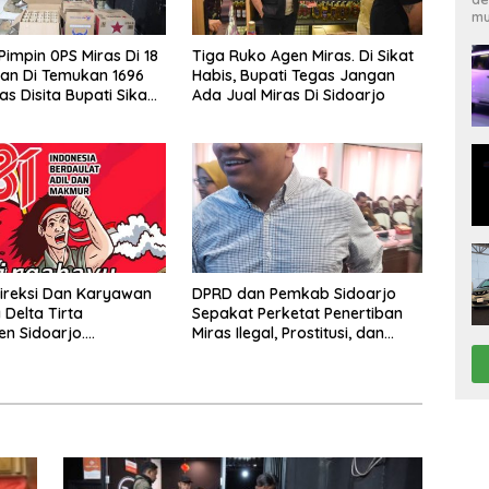
mu
Pimpin 0PS Miras Di 18
Tiga Ruko Agen Miras. Di Sikat
an Di Temukan 1696
Habis, Bupati Tegas Jangan
as Disita Bupati Sikap
Ada Jual Miras Di Sidoarjo
enjual Barang Haram
ireksi Dan Karyawan
DPRD dan Pemkab Sidoarjo
Delta Tirta
Sepakat Perketat Penertiban
n Sidoarjo.
Miras Ilegal, Prostitusi, dan
pkan Dirgahayu
Rumah Kos Bermasalah
 Indonesia Ke 81 Tahun.
us 1945- 17 Agustus
026