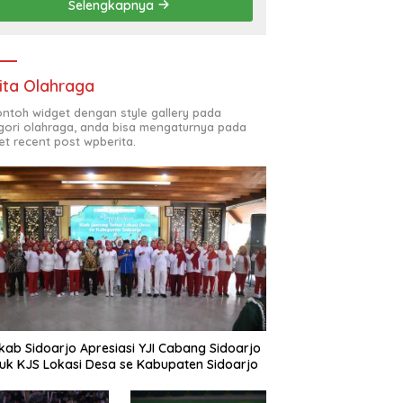
Selengkapnya
(ODL) TK, PAUD, SD,
SMP/MTS KELUAR KOTA
ita Olahraga
contoh widget dengan style gallery pada
gori olahraga, anda bisa mengaturnya pada
et recent post wpberita.
ab Sidoarjo Apresiasi YJI Cabang Sidoarjo
uk KJS Lokasi Desa se Kabupaten Sidoarjo