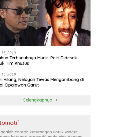
 16, 2019
ahun Terbunuhnya Munir, Polri Didesak
uk Tim Khusus
 16, 2019
ri Hilang, Nelayan Tewas Mengambang di
ai Cipalawah Garut
Selengkapnya
tomotif
i adalah contoh keterangan untuk widget
ngan kategori otomotif, anda bisa dengan