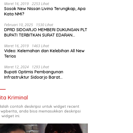
Maret 16, 2019
2253 Lihat
Sosok New Nissan Livina Terungkap, Apa
Kata NMI?
Februari 10, 2025
1530 Lihat
DPRD SIDOARJO MEMBERI DUKUNGAN PLT
BUPATI TERBITKAN SURAT EDARAN
ATURAN LARANGAN OUTDOOR LEARNING
(ODL) TK, PAUD, SD, SMP/MTS KELUAR
Maret 16, 2019
1463 Lihat
Video: Kelemahan dan Kelebihan All New
KOTA
Terios
Maret 12, 2024
1293 Lihat
Bupati Optimis Pembangunan
Infrastruktur Sidoarjo Barat
Akan Jadi Kota Baru
ita Kriminal
adalah contoh deskripsi untuk widget recent
 wpberita, anda bisa memasukkan deskripsi
 widget ini.