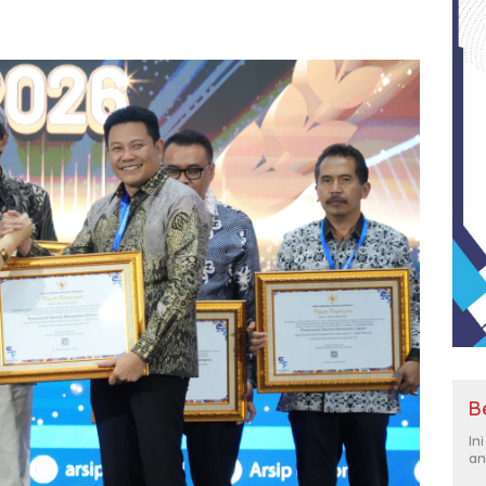
B
In
an