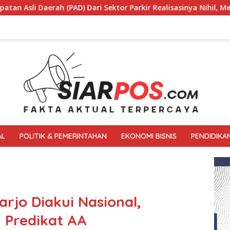
or Parkir Realisasinya Nihil, Meminta Bupati Melakukan Evalua
AL
POLITIK & PEMERINTAHAN
EKONOMI BISNIS
PENDIDIKA
arjo Diakui Nasional,
 Predikat AA