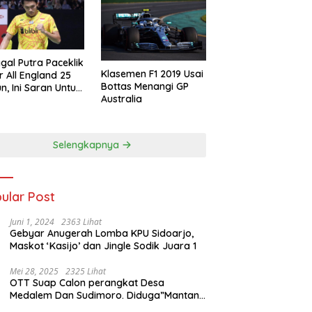
gal Putra Paceklik
Klasemen F1 2019 Usai
r All England 25
Bottas Menangi GP
n, Ini Saran Untuk
Australia
atan dkk
Selengkapnya
ular Post
Juni 1, 2024
2363 Lihat
Gebyar Anugerah Lomba KPU Sidoarjo,
Maskot ‘Kasijo’ dan Jingle Sodik Juara 1
Mei 28, 2025
2325 Lihat
OTT Suap Calon perangkat Desa
Medalem Dan Sudimoro. Diduga”Mantan
Kades DibuduranTerlibat