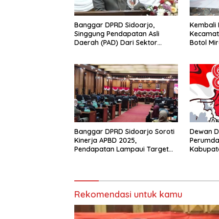
Banggar DPRD Sidoarjo,
Kembali 
Singgung Pendapatan Asli
Kecamat
Daerah (PAD) Dari Sektor
Botol Mir
Parkir Realisasinya Nihil,
Tegas P
Meminta Bupati Melakukan
Evaluasi Secara Menyeluruh
Banggar DPRD Sidoarjo Soroti
Dewan D
Kinerja APBD 2025,
Perumda 
Pendapatan Lampaui Target
Kabupate
dan Defisit Berbalik Jadi
Menguca
Surplus
Republik
17 Agust
Tahun 2
Rekomendasi untuk kamu