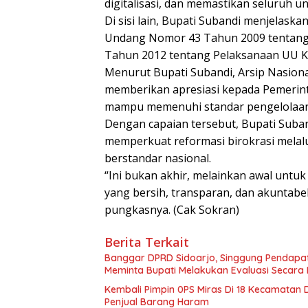
digitalisasi, dan memastikan seluruh un
Di sisi lain, Bupati Subandi menjelas
Undang Nomor 43 Tahun 2009 tentang 
Tahun 2012 tentang Pelaksanaan UU K
Menurut Bupati Subandi, Arsip Nasiona
memberikan apresiasi kepada Pemerint
mampu memenuhi standar pengelolaan ar
Dengan capaian tersebut, Bupati Suba
memperkuat reformasi birokrasi melalui
berstandar nasional.
“Ini bukan akhir, melainkan awal untu
yang bersih, transparan, dan akuntabel 
pungkasnya. (Cak Sokran)
Berita Terkait
Banggar DPRD Sidoarjo, Singgung Pendapatan 
Meminta Bupati Melakukan Evaluasi Secara
Kembali Pimpin 0PS Miras Di 18 Kecamatan D
Penjual Barang Haram