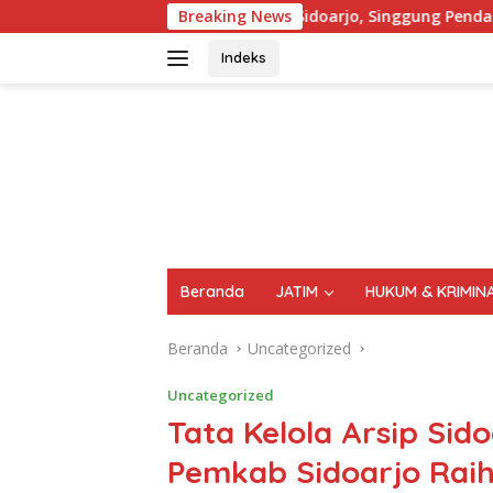
Langsung
PRD Sidoarjo, Singgung Pendapatan Asli Daerah (PAD) Dari Sekt
Breaking News
ke
konten
Indeks
FAKTA
AKTUAL
TERPERCAYA
Beranda
JATIM
HUKUM & KRIMIN
Beranda
Uncategorized
Uncategorized
Tata Kelola Arsip Sido
Pemkab Sidoarjo Raih