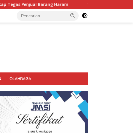
l Barang Haram
Tiga Ruko Agen Miras. Di Sikat Habis, Bu
N
OLAHRAGA