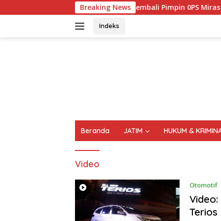
Langsung
Kembali Pimpin 0PS Miras Di 18 Kecamatan D
Breaking News
ke
konten
Indeks
FAKTA
AKTUAL
TERPERCAYA
Beranda
JATIM
HUKUM & KRIMIN
Video
Otomotif
Video:
Terios