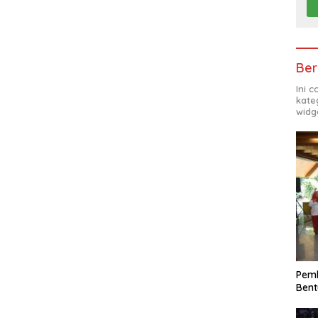
Ber
Ini 
kate
widg
Pemk
Bent