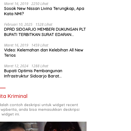
Maret 16, 2019
2250 Lihat
Sosok New Nissan Livina Terungkap, Apa
Kata NMI?
Februari 10, 2025
1528 Lihat
DPRD SIDOARJO MEMBERI DUKUNGAN PLT
BUPATI TERBITKAN SURAT EDARAN
ATURAN LARANGAN OUTDOOR LEARNING
(ODL) TK, PAUD, SD, SMP/MTS KELUAR
Maret 16, 2019
1459 Lihat
Video: Kelemahan dan Kelebihan All New
KOTA
Terios
Maret 12, 2024
1288 Lihat
Bupati Optimis Pembangunan
Infrastruktur Sidoarjo Barat
Akan Jadi Kota Baru
ita Kriminal
adalah contoh deskripsi untuk widget recent
 wpberita, anda bisa memasukkan deskripsi
 widget ini.