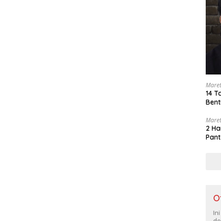
Maret
14 T
Bent
Maret
2 Ha
Pant
O
In
de