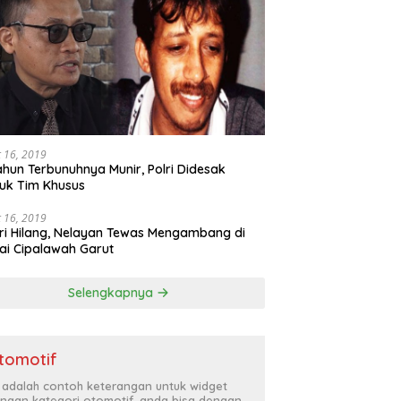
 16, 2019
ahun Terbunuhnya Munir, Polri Didesak
uk Tim Khusus
 16, 2019
ri Hilang, Nelayan Tewas Mengambang di
ai Cipalawah Garut
Selengkapnya
tomotif
i adalah contoh keterangan untuk widget
ngan kategori otomotif, anda bisa dengan