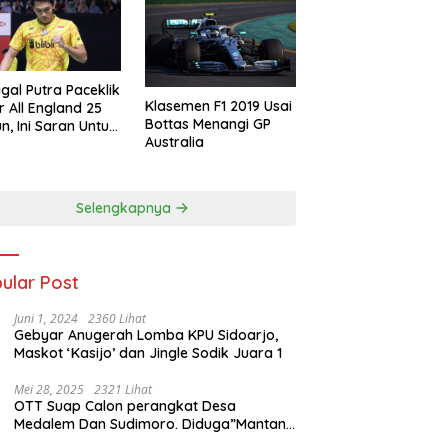
gal Putra Paceklik
Klasemen F1 2019 Usai
r All England 25
Bottas Menangi GP
n, Ini Saran Untuk
Australia
atan dkk
Selengkapnya
ular Post
Juni 1, 2024
2360 Lihat
Gebyar Anugerah Lomba KPU Sidoarjo,
Maskot ‘Kasijo’ dan Jingle Sodik Juara 1
Mei 28, 2025
2321 Lihat
OTT Suap Calon perangkat Desa
Medalem Dan Sudimoro. Diduga”Mantan
Kades DibuduranTerlibat