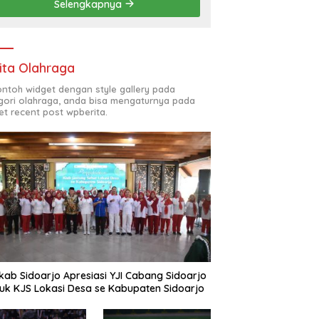
Selengkapnya
(ODL) TK, PAUD, SD,
SMP/MTS KELUAR KOTA
ita Olahraga
contoh widget dengan style gallery pada
gori olahraga, anda bisa mengaturnya pada
et recent post wpberita.
ab Sidoarjo Apresiasi YJI Cabang Sidoarjo
uk KJS Lokasi Desa se Kabupaten Sidoarjo