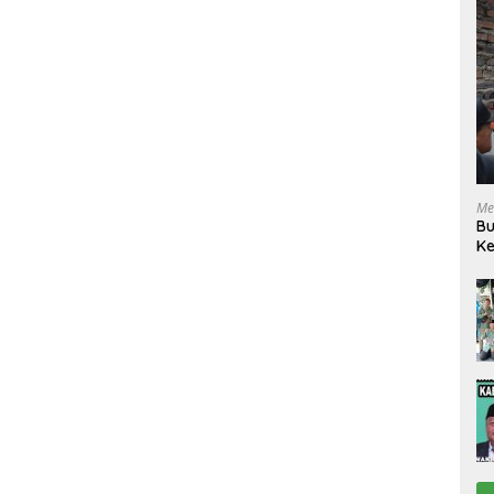
Me
Bu
Ke
R