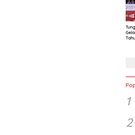
Tung
Gela
Tahu
Jon
Pop
1
2