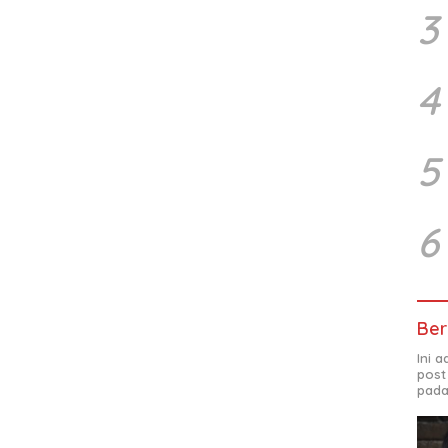
3
4
5
6
Ber
Ini 
post
pada