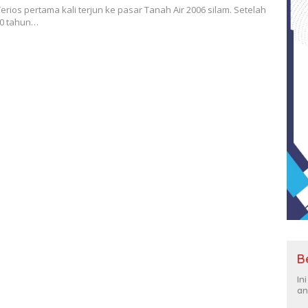
erios pertama kali terjun ke pasar Tanah Air 2006 silam. Setelah
0 tahun…
B
In
an