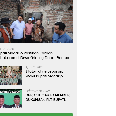
i 22, 2026
pati Sidoarjo Pastikan Korban
bakaran di Desa Grinting Dapat Bantuan
enovasi Rumah
April 3, 2025
Silaturrahmi Lebaran,
Wakil Bupati Sidoarjo
Gelar Open House di
Kediamannya
Februari 10, 2025
DPRD SIDOARJO MEMBERI
DUKUNGAN PLT BUPATI
TERBITKAN SURAT EDARAN
ATURAN LARANGAN
OUTDOOR LEARNING