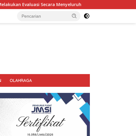
Menyeluruh
Kembali Pimpin 0PS Miras Di 18 Kecamatan D
N
OLAHRAGA