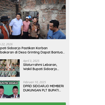
i 22, 2026
pati Sidoarjo Pastikan Korban
bakaran di Desa Grinting Dapat Bantuan
enovasi Rumah
April 3, 2025
Silaturrahmi Lebaran,
Wakil Bupati Sidoarjo
Gelar Open House di
Kediamannya
Februari 10, 2025
DPRD SIDOARJO MEMBERI
DUKUNGAN PLT BUPATI
TERBITKAN SURAT EDARAN
ATURAN LARANGAN
OUTDOOR LEARNING