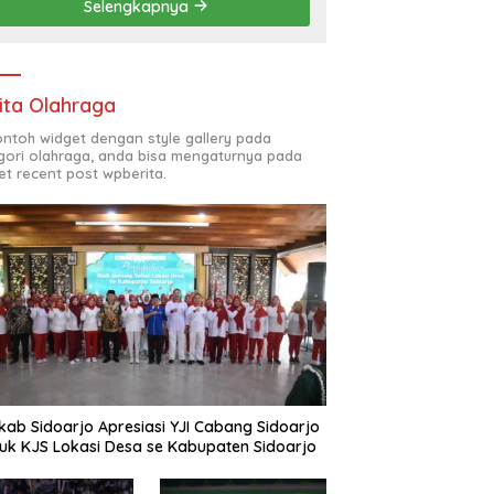
Selengkapnya
(ODL) TK, PAUD, SD,
SMP/MTS KELUAR KOTA
ita Olahraga
contoh widget dengan style gallery pada
gori olahraga, anda bisa mengaturnya pada
et recent post wpberita.
ab Sidoarjo Apresiasi YJI Cabang Sidoarjo
uk KJS Lokasi Desa se Kabupaten Sidoarjo