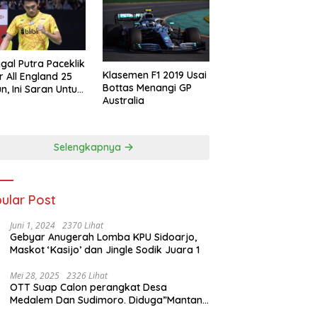
gal Putra Paceklik
Klasemen F1 2019 Usai
r All England 25
Bottas Menangi GP
n, Ini Saran Untuk
Australia
atan dkk
Selengkapnya
ular Post
Juni 1, 2024
2370 Lihat
Gebyar Anugerah Lomba KPU Sidoarjo,
Maskot ‘Kasijo’ dan Jingle Sodik Juara 1
Mei 28, 2025
2326 Lihat
OTT Suap Calon perangkat Desa
Medalem Dan Sudimoro. Diduga”Mantan
Kades DibuduranTerlibat