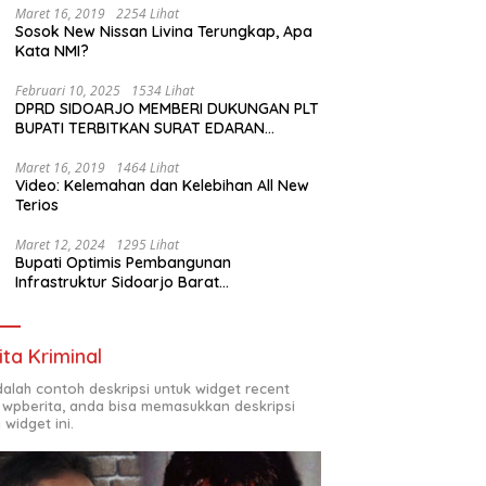
Maret 16, 2019
2254 Lihat
Sosok New Nissan Livina Terungkap, Apa
Kata NMI?
Februari 10, 2025
1534 Lihat
DPRD SIDOARJO MEMBERI DUKUNGAN PLT
BUPATI TERBITKAN SURAT EDARAN
ATURAN LARANGAN OUTDOOR LEARNING
(ODL) TK, PAUD, SD, SMP/MTS KELUAR
Maret 16, 2019
1464 Lihat
Video: Kelemahan dan Kelebihan All New
KOTA
Terios
Maret 12, 2024
1295 Lihat
Bupati Optimis Pembangunan
Infrastruktur Sidoarjo Barat
Akan Jadi Kota Baru
ita Kriminal
adalah contoh deskripsi untuk widget recent
 wpberita, anda bisa memasukkan deskripsi
 widget ini.