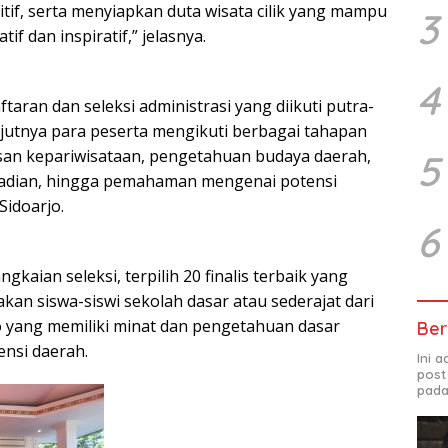
tif, serta menyiapkan duta wisata cilik yang mampu
3
f dan inspiratif,” jelasnya.
4
taran dan seleksi administrasi yang diikuti putra-
anjutnya para peserta mengikuti berbagai tahapan
san kepariwisataan, pengetahuan budaya daerah,
5
adian, hingga pemahaman mengenai potensi
Sidoarjo.
6
gkaian seleksi, terpilih 20 finalis terbaik yang
kan siswa-siswi sekolah dasar atau sederajat dari
o yang memiliki minat dan pengetahuan dasar
Ber
ensi daerah.
Ini 
post
pada