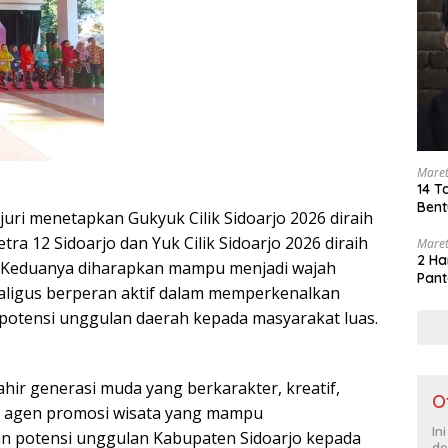
Maret
14 T
Bent
uri menetapkan Gukyuk Cilik Sidoarjo 2026 diraih
etra 12 Sidoarjo dan Yuk Cilik Sidoarjo 2026 diraih
Maret
2 Ha
o. Keduanya diharapkan mampu menjadi wajah
Pant
ekaligus berperan aktif dalam memperkenalkan
n potensi unggulan daerah kepada masyarakat luas.
ahir generasi muda yang berkarakter, kreatif,
O
i agen promosi wisata yang mampu
In
n potensi unggulan Kabupaten Sidoarjo kepada
de