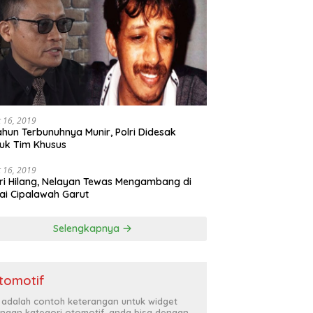
 16, 2019
ahun Terbunuhnya Munir, Polri Didesak
uk Tim Khusus
 16, 2019
ri Hilang, Nelayan Tewas Mengambang di
ai Cipalawah Garut
Selengkapnya
tomotif
i adalah contoh keterangan untuk widget
ngan kategori otomotif, anda bisa dengan