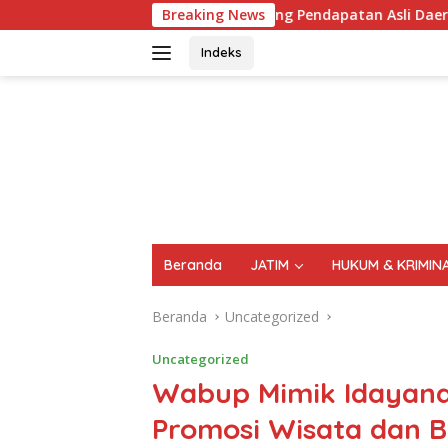
Langsung
jo, Singgung Pendapatan Asli Daerah (PAD) Dari Sektor Parkir 
Breaking News
ke
konten
Indeks
FAKTA
AKTUAL
TERPERCAYA
Beranda
JATIM
HUKUM & KRIMIN
Beranda
Uncategorized
Uncategorized
Wabup Mimik Idayana 
Promosi Wisata dan B