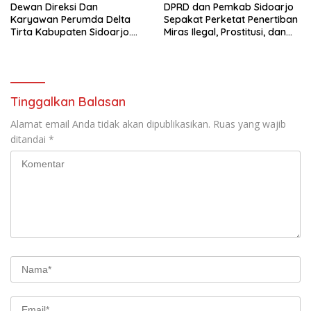
Dewan Direksi Dan
DPRD dan Pemkab Sidoarjo
Karyawan Perumda Delta
Sepakat Perketat Penertiban
Tirta Kabupaten Sidoarjo.
Miras Ilegal, Prostitusi, dan
Mengucapkan Dirgahayu
Rumah Kos Bermasalah
Republik Indonesia Ke 81
Tahun. 17 Agustus 1945- 17
Agustus Tahun 2026
Tinggalkan Balasan
Alamat email Anda tidak akan dipublikasikan.
Ruas yang wajib
ditandai
*