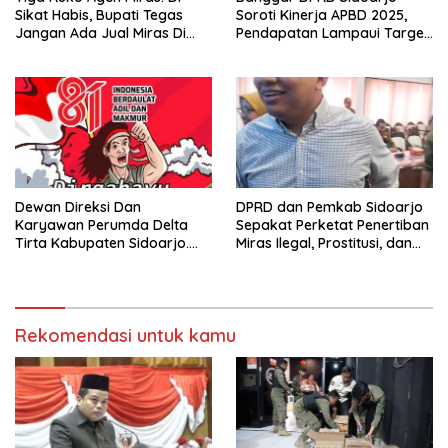
Sikat Habis, Bupati Tegas
Soroti Kinerja APBD 2025,
Jangan Ada Jual Miras Di
Pendapatan Lampaui Target
Sidoarjo
dan Defisit Berbalik Jadi
Surplus
Dewan Direksi Dan
DPRD dan Pemkab Sidoarjo
Karyawan Perumda Delta
Sepakat Perketat Penertiban
Tirta Kabupaten Sidoarjo.
Miras Ilegal, Prostitusi, dan
Mengucapkan Dirgahayu
Rumah Kos Bermasalah
Republik Indonesia Ke 81
Tahun. 17 Agustus 1945- 17
Agustus Tahun 2026
Rekomendasi untuk kamu