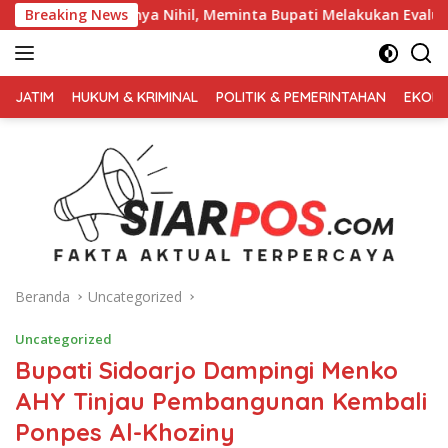
Langsung
Nihil, Meminta Bupati Melakukan Evaluasi Secara Menyeluruh
Breaking News
ke
konten
FAKTA
AKTUAL
JATIM
HUKUM & KRIMINAL
POLITIK & PEMERINTAHAN
EKONO
TERPERCAYA
Beranda
Uncategorized
Uncategorized
Bupati Sidoarjo Dampingi Menko
AHY Tinjau Pembangunan Kembali
Ponpes Al-Khoziny