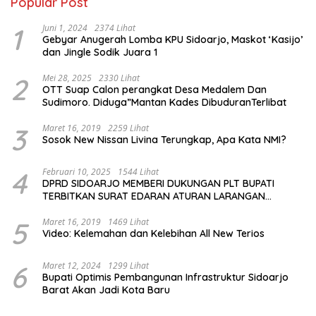
Popular Post
1
Juni 1, 2024
2374 Lihat
Gebyar Anugerah Lomba KPU Sidoarjo, Maskot ‘Kasijo’
dan Jingle Sodik Juara 1
2
Mei 28, 2025
2330 Lihat
OTT Suap Calon perangkat Desa Medalem Dan
Sudimoro. Diduga”Mantan Kades DibuduranTerlibat
3
Maret 16, 2019
2259 Lihat
Sosok New Nissan Livina Terungkap, Apa Kata NMI?
4
Februari 10, 2025
1544 Lihat
DPRD SIDOARJO MEMBERI DUKUNGAN PLT BUPATI
TERBITKAN SURAT EDARAN ATURAN LARANGAN
OUTDOOR LEARNING (ODL) TK, PAUD, SD, SMP/MTS
KELUAR KOTA
5
Maret 16, 2019
1469 Lihat
Video: Kelemahan dan Kelebihan All New Terios
6
Maret 12, 2024
1299 Lihat
Bupati Optimis Pembangunan Infrastruktur Sidoarjo
Barat Akan Jadi Kota Baru