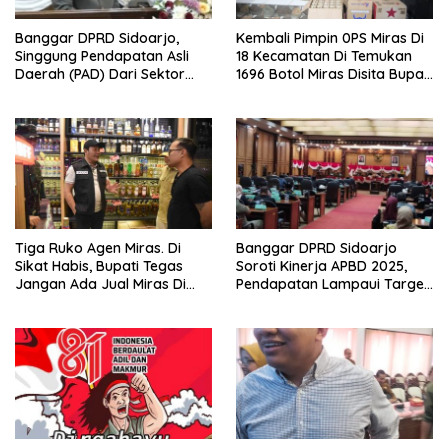
Banggar DPRD Sidoarjo,
Kembali Pimpin 0PS Miras Di
Singgung Pendapatan Asli
18 Kecamatan Di Temukan
Daerah (PAD) Dari Sektor
1696 Botol Miras Disita Bupati
Parkir Realisasinya Nihil,
Sikap Tegas Penjual Barang
Meminta Bupati Melakukan
Haram
Evaluasi Secara Menyeluruh
Tiga Ruko Agen Miras. Di
Banggar DPRD Sidoarjo
Sikat Habis, Bupati Tegas
Soroti Kinerja APBD 2025,
Jangan Ada Jual Miras Di
Pendapatan Lampaui Target
Sidoarjo
dan Defisit Berbalik Jadi
Surplus