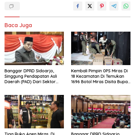
Baca Juga
Banggar DPRD Sidoarjo,
Kembali Pimpin 0PS Miras Di
Singgung Pendapatan Asli
18 Kecamatan Di Temukan
Daerah (PAD) Dari Sektor
1696 Botol Miras Disita Bupati
Parkir Realisasinya Nihil,
Sikap Tegas Penjual Barang
Meminta Bupati Melakukan
Haram
Evaluasi Secara Menyeluruh
Tiga Ruko Agen Miras. Di
Banggar DPRD Sidoarjo