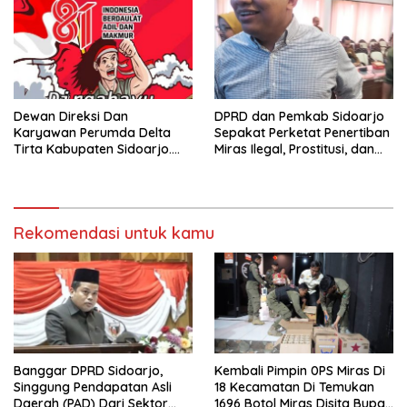
Dewan Direksi Dan
DPRD dan Pemkab Sidoarjo
Karyawan Perumda Delta
Sepakat Perketat Penertiban
Tirta Kabupaten Sidoarjo.
Miras Ilegal, Prostitusi, dan
Mengucapkan Dirgahayu
Rumah Kos Bermasalah
Republik Indonesia Ke 81
Tahun. 17 Agustus 1945- 17
Agustus Tahun 2026
Rekomendasi untuk kamu
Banggar DPRD Sidoarjo,
Kembali Pimpin 0PS Miras Di
Singgung Pendapatan Asli
18 Kecamatan Di Temukan
Daerah (PAD) Dari Sektor
1696 Botol Miras Disita Bupati