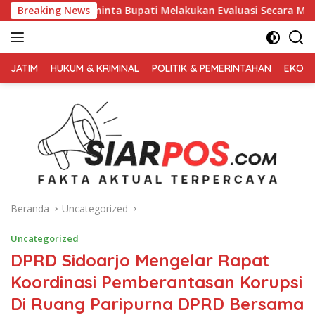
Langsung
nta Bupati Melakukan Evaluasi Secara Menyeluruh
Breaking News
Kemba
ke
konten
FAKTA
AKTUAL
JATIM
HUKUM & KRIMINAL
POLITIK & PEMERINTAHAN
EKONO
TERPERCAYA
Beranda
Uncategorized
Uncategorized
DPRD Sidoarjo Mengelar Rapat
Koordinasi Pemberantasan Korupsi
Di Ruang Paripurna DPRD Bersama