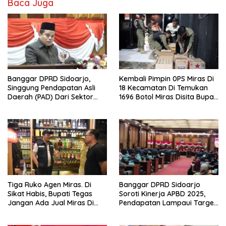
Baca Juga
Banggar DPRD Sidoarjo,
Kembali Pimpin 0PS Miras Di
Singgung Pendapatan Asli
18 Kecamatan Di Temukan
Daerah (PAD) Dari Sektor
1696 Botol Miras Disita Bupati
Parkir Realisasinya Nihil,
Sikap Tegas Penjual Barang
Meminta Bupati Melakukan
Haram
Evaluasi Secara Menyeluruh
Tiga Ruko Agen Miras. Di
Banggar DPRD Sidoarjo
Sikat Habis, Bupati Tegas
Soroti Kinerja APBD 2025,
Jangan Ada Jual Miras Di
Pendapatan Lampaui Target
Sidoarjo
dan Defisit Berbalik Jadi
Surplus