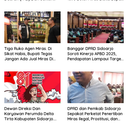
Parkir Realisasinya Nihil,
Sikap Tegas Penjual Barang
Meminta Bupati Melakukan
Haram
Evaluasi Secara Menyeluruh
Tiga Ruko Agen Miras. Di
Banggar DPRD Sidoarjo
Sikat Habis, Bupati Tegas
Soroti Kinerja APBD 2025,
Jangan Ada Jual Miras Di
Pendapatan Lampaui Target
Sidoarjo
dan Defisit Berbalik Jadi
Surplus
Dewan Direksi Dan
DPRD dan Pemkab Sidoarjo
Karyawan Perumda Delta
Sepakat Perketat Penertiban
Tirta Kabupaten Sidoarjo.
Miras Ilegal, Prostitusi, dan
Mengucapkan Dirgahayu
Rumah Kos Bermasalah