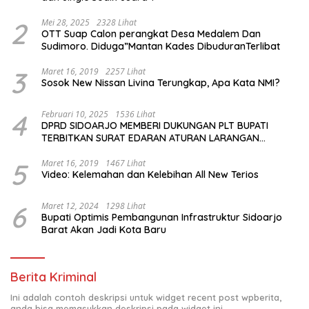
2
Mei 28, 2025
2328 Lihat
OTT Suap Calon perangkat Desa Medalem Dan
Sudimoro. Diduga”Mantan Kades DibuduranTerlibat
3
Maret 16, 2019
2257 Lihat
Sosok New Nissan Livina Terungkap, Apa Kata NMI?
4
Februari 10, 2025
1536 Lihat
DPRD SIDOARJO MEMBERI DUKUNGAN PLT BUPATI
TERBITKAN SURAT EDARAN ATURAN LARANGAN
OUTDOOR LEARNING (ODL) TK, PAUD, SD, SMP/MTS
KELUAR KOTA
5
Maret 16, 2019
1467 Lihat
Video: Kelemahan dan Kelebihan All New Terios
6
Maret 12, 2024
1298 Lihat
Bupati Optimis Pembangunan Infrastruktur Sidoarjo
Barat Akan Jadi Kota Baru
Berita Kriminal
Ini adalah contoh deskripsi untuk widget recent post wpberita,
anda bisa memasukkan deskripsi pada widget ini.