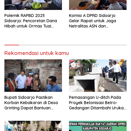
Polemik RAPBD 2025
Komisi A DPRD Sidoarjo
Sidoarjo: Pencoretan Dana
Gelar Rapat untuk Jaga
Hibah untuk Ormas Tuai
Netralitas ASN dan
Protes
Perangkat Desa dalam
Pilkada 2024
Rekomendasi untuk kamu
Bupati Sidoarjo Pastikan
Pemasangan U-ditch Pada
Korban Kebakaran di Desa
Proyek Betonisasi Betro-
Grinting Dapat Bantuan
Gedangan Ditambahi Urukan
Renovasi Rumah
untuk Mudahkan Warga