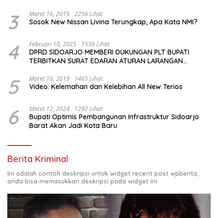
3
Maret 16, 2019
2256 Lihat
Sosok New Nissan Livina Terungkap, Apa Kata NMI?
4
Februari 10, 2025
1536 Lihat
DPRD SIDOARJO MEMBERI DUKUNGAN PLT BUPATI
TERBITKAN SURAT EDARAN ATURAN LARANGAN
OUTDOOR LEARNING (ODL) TK, PAUD, SD, SMP/MTS
KELUAR KOTA
5
Maret 16, 2019
1465 Lihat
Video: Kelemahan dan Kelebihan All New Terios
6
Maret 12, 2024
1297 Lihat
Bupati Optimis Pembangunan Infrastruktur Sidoarjo
Barat Akan Jadi Kota Baru
Berita Kriminal
Ini adalah contoh deskripsi untuk widget recent post wpberita,
anda bisa memasukkan deskripsi pada widget ini.