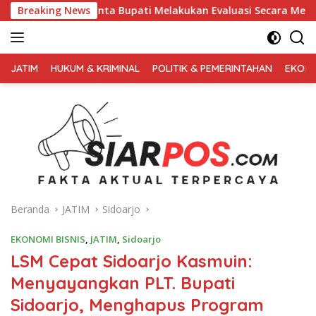
Langsung
a Bupati Melakukan Evaluasi Secara Menyeluruh
Breaking News
Kembali
ke
konten
FAKTA
AKTUAL
JATIM
HUKUM & KRIMINAL
POLITIK & PEMERINTAHAN
EKONO
TERPERCAYA
Beranda
JATIM
Sidoarjo
EKONOMI BISNIS
,
JATIM
,
Sidoarjo
LSM Cepat Sidoarjo Kasmuin:
Menyayangkan PLT. Bupati
Sidoarjo, Menghapus Program