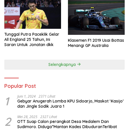
Tunggal Putra Paceklik Gelar
All England 25 Tahun, Ini
Klasemen F1 2019 Usai Bottas
Saran Untuk Jonatan dkk
Menangi GP Australia
Selengkapnya
Popular Post
1
Juni 1, 2024
2371 Lihat
Gebyar Anugerah Lomba KPU Sidoarjo, Maskot ‘Kasijo’
dan Jingle Sodik Juara 1
2
Mei 28, 2025
2327 Lihat
OTT Suap Calon perangkat Desa Medalem Dan
Sudimoro. Diduga”Mantan Kades DibuduranTerlibat