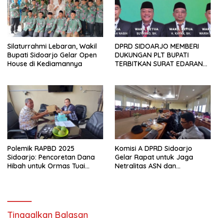
Silaturrahmi Lebaran, Wakil
DPRD SIDOARJO MEMBERI
Bupati Sidoarjo Gelar Open
DUKUNGAN PLT BUPATI
House di Kediamannya
TERBITKAN SURAT EDARAN
ATURAN LARANGAN
OUTDOOR LEARNING (ODL)
TK, PAUD, SD, SMP/MTS
KELUAR KOTA
Polemik RAPBD 2025
Komisi A DPRD Sidoarjo
Sidoarjo: Pencoretan Dana
Gelar Rapat untuk Jaga
Hibah untuk Ormas Tuai
Netralitas ASN dan
Protes
Perangkat Desa dalam
Pilkada 2024
Tinggalkan Balasan