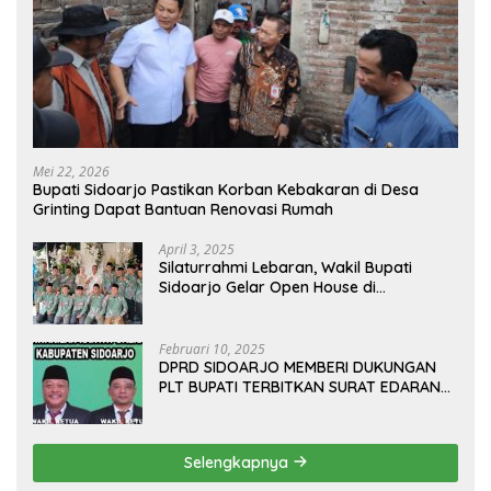
Mei 22, 2026
Bupati Sidoarjo Pastikan Korban Kebakaran di Desa
Grinting Dapat Bantuan Renovasi Rumah
April 3, 2025
Silaturrahmi Lebaran, Wakil Bupati
Sidoarjo Gelar Open House di
Kediamannya
Februari 10, 2025
DPRD SIDOARJO MEMBERI DUKUNGAN
PLT BUPATI TERBITKAN SURAT EDARAN
ATURAN LARANGAN OUTDOOR
LEARNING (ODL) TK, PAUD, SD, SMP/MTS
KELUAR KOTA
Selengkapnya