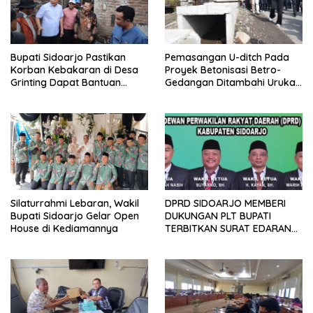
Bupati Sidoarjo Pastikan
Pemasangan U-ditch Pada
Korban Kebakaran di Desa
Proyek Betonisasi Betro-
Grinting Dapat Bantuan
Gedangan Ditambahi Urukan
Renovasi Rumah
untuk Mudahkan Warga
Silaturrahmi Lebaran, Wakil
DPRD SIDOARJO MEMBERI
Bupati Sidoarjo Gelar Open
DUKUNGAN PLT BUPATI
House di Kediamannya
TERBITKAN SURAT EDARAN
ATURAN LARANGAN
OUTDOOR LEARNING (ODL)
TK, PAUD, SD, SMP/MTS
KELUAR KOTA