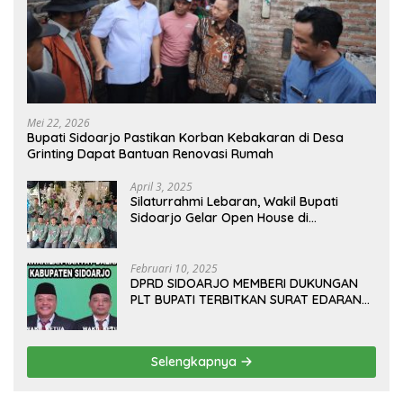
Mei 22, 2026
Bupati Sidoarjo Pastikan Korban Kebakaran di Desa
Grinting Dapat Bantuan Renovasi Rumah
April 3, 2025
Silaturrahmi Lebaran, Wakil Bupati
Sidoarjo Gelar Open House di
Kediamannya
Februari 10, 2025
DPRD SIDOARJO MEMBERI DUKUNGAN
PLT BUPATI TERBITKAN SURAT EDARAN
ATURAN LARANGAN OUTDOOR
LEARNING (ODL) TK, PAUD, SD, SMP/MTS
KELUAR KOTA
Selengkapnya