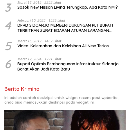
3
Maret 16, 2019
2252 Lihat
Sosok New Nissan Livina Terungkap, Apa Kata NMI?
4
Februari 10, 2025
1529 Lihat
DPRD SIDOARJO MEMBERI DUKUNGAN PLT BUPATI
TERBITKAN SURAT EDARAN ATURAN LARANGAN
OUTDOOR LEARNING (ODL) TK, PAUD, SD, SMP/MTS
KELUAR KOTA
5
Maret 16, 2019
1462 Lihat
Video: Kelemahan dan Kelebihan All New Terios
6
Maret 12, 2024
1291 Lihat
Bupati Optimis Pembangunan Infrastruktur Sidoarjo
Barat Akan Jadi Kota Baru
Berita Kriminal
Ini adalah contoh deskripsi untuk widget recent post wpberita,
anda bisa memasukkan deskripsi pada widget ini.