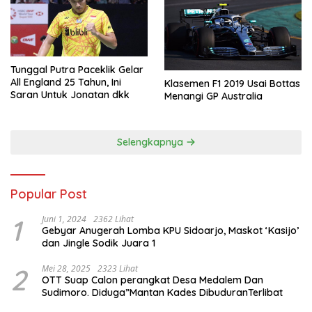
Tunggal Putra Paceklik Gelar
All England 25 Tahun, Ini
Klasemen F1 2019 Usai Bottas
Saran Untuk Jonatan dkk
Menangi GP Australia
Selengkapnya
Popular Post
1
Juni 1, 2024
2362 Lihat
Gebyar Anugerah Lomba KPU Sidoarjo, Maskot ‘Kasijo’
dan Jingle Sodik Juara 1
2
Mei 28, 2025
2323 Lihat
OTT Suap Calon perangkat Desa Medalem Dan
Sudimoro. Diduga”Mantan Kades DibuduranTerlibat