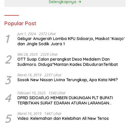
Selengkapnya
Popular Post
1
Juni 1, 2024
2372 Lihat
Gebyar Anugerah Lomba KPU Sidoarjo, Maskot ‘Kasijo’
dan Jingle Sodik Juara 1
2
Mei 28, 2025
2329 Lihat
OTT Suap Calon perangkat Desa Medalem Dan
Sudimoro. Diduga”Mantan Kades DibuduranTerlibat
3
Maret 16, 2019
2257 Lihat
Sosok New Nissan Livina Terungkap, Apa Kata NMI?
4
Februari 10, 2025
1540 Lihat
DPRD SIDOARJO MEMBERI DUKUNGAN PLT BUPATI
TERBITKAN SURAT EDARAN ATURAN LARANGAN
OUTDOOR LEARNING (ODL) TK, PAUD, SD, SMP/MTS
KELUAR KOTA
5
Maret 16, 2019
1467 Lihat
Video: Kelemahan dan Kelebihan All New Terios