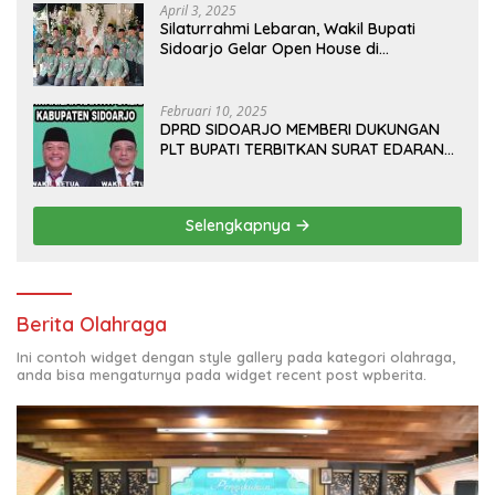
April 3, 2025
Silaturrahmi Lebaran, Wakil Bupati
Sidoarjo Gelar Open House di
Kediamannya
Februari 10, 2025
DPRD SIDOARJO MEMBERI DUKUNGAN
PLT BUPATI TERBITKAN SURAT EDARAN
ATURAN LARANGAN OUTDOOR
LEARNING (ODL) TK, PAUD, SD, SMP/MTS
KELUAR KOTA
Selengkapnya
Berita Olahraga
Ini contoh widget dengan style gallery pada kategori olahraga,
anda bisa mengaturnya pada widget recent post wpberita.