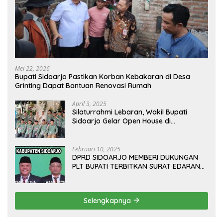
Mei 22, 2026
Bupati Sidoarjo Pastikan Korban Kebakaran di Desa
Grinting Dapat Bantuan Renovasi Rumah
April 3, 2025
Silaturrahmi Lebaran, Wakil Bupati
Sidoarjo Gelar Open House di
Kediamannya
Februari 10, 2025
DPRD SIDOARJO MEMBERI DUKUNGAN
PLT BUPATI TERBITKAN SURAT EDARAN
ATURAN LARANGAN OUTDOOR
LEARNING (ODL) TK, PAUD, SD, SMP/MTS
KELUAR KOTA
Selengkapnya