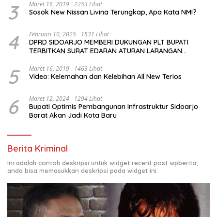
3
Maret 16, 2019
2253 Lihat
Sosok New Nissan Livina Terungkap, Apa Kata NMI?
4
Februari 10, 2025
1531 Lihat
DPRD SIDOARJO MEMBERI DUKUNGAN PLT BUPATI
TERBITKAN SURAT EDARAN ATURAN LARANGAN
OUTDOOR LEARNING (ODL) TK, PAUD, SD, SMP/MTS
KELUAR KOTA
5
Maret 16, 2019
1463 Lihat
Video: Kelemahan dan Kelebihan All New Terios
6
Maret 12, 2024
1294 Lihat
Bupati Optimis Pembangunan Infrastruktur Sidoarjo
Barat Akan Jadi Kota Baru
Berita Kriminal
Ini adalah contoh deskripsi untuk widget recent post wpberita,
anda bisa memasukkan deskripsi pada widget ini.