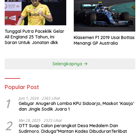
Tunggal Putra Paceklik Gelar
All England 25 Tahun, Ini
Klasemen F1 2019 Usai Bottas
Saran Untuk Jonatan dkk
Menangi GP Australia
Selengkapnya
Popular Post
1
Juni 1, 2024
2363 Lihat
Gebyar Anugerah Lomba KPU Sidoarjo, Maskot ‘Kasijo’
dan Jingle Sodik Juara 1
2
Mei 28, 2025
2325 Lihat
OTT Suap Calon perangkat Desa Medalem Dan
Sudimoro. Diduga”Mantan Kades DibuduranTerlibat