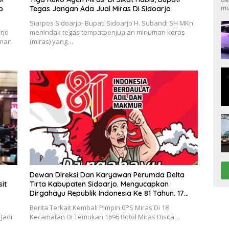
mu
p
Tegas Jangan Ada Jual Miras Di Sidoarjo
Siarpos Sidoarjo- Bupati Sidoarjo H. Subandi SH MKn
rjo
menindak tegas tempatpenjualan minuman keras
uman
(miras) yang…
Dewan Direksi Dan Karyawan Perumda Delta
it
Tirta Kabupaten Sidoarjo. Mengucapkan
Dirgahayu Republik Indonesia Ke 81 Tahun. 17
Agustus 1945- 17 Agustus Tahun 2026
,
Berita Terkait Kembali Pimpin 0PS Miras Di 18
Jadi
Kecamatan Di Temukan 1696 Botol Miras Disita…