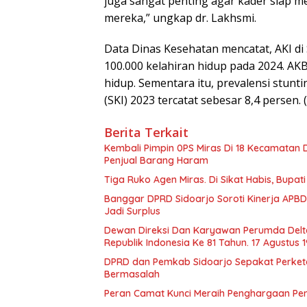
juga sangat penting agar kader siap 
mereka,” ungkap dr. Lakhsmi.
Data Dinas Kesehatan mencatat, AKI di 
100.000 kelahiran hidup pada 2024. AKB 
hidup. Sementara itu, prevalensi stunt
(SKI) 2023 tercatat sebesar 8,4 persen.
Berita Terkait
Kembali Pimpin 0PS Miras Di 18 Kecamatan D
Penjual Barang Haram
Tiga Ruko Agen Miras. Di Sikat Habis, Bupat
Banggar DPRD Sidoarjo Soroti Kinerja APBD
Jadi Surplus
Dewan Direksi Dan Karyawan Perumda Delt
Republik Indonesia Ke 81 Tahun. 17 Agustus 
DPRD dan Pemkab Sidoarjo Sepakat Perketat 
Bermasalah
Peran Camat Kunci Meraih Penghargaan Pener