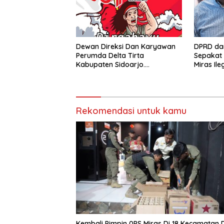
Dewan Direksi Dan Karyawan
DPRD da
Perumda Delta Tirta
Sepakat 
Kabupaten Sidoarjo.
Miras Ile
Mengucapkan Dirgahayu
Rumah K
Republik Indonesia Ke 81 Tahun.
17 Agustus 1945- 17 Agustus
Tahun 2026
Rekomendasi untuk kamu
Kembali Pimpin 0PS Miras Di 18 Kecamatan D