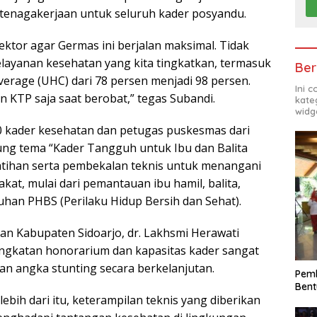
etenagakerjaan untuk seluruh kader posyandu.
sektor agar Germas ini berjalan maksimal. Tidak
pelayanan kesehatan yang kita tingkatkan, termasuk
Ber
erage (UHC) dari 78 persen menjadi 98 persen.
Ini 
KTP saja saat berobat,” tegas Subandi.
kate
widg
150 kader kesehatan dan petugas puskesmas dari
ng tema “Kader Tangguh untuk Ibu dan Balita
atihan serta pembekalan teknis untuk menangani
at, mulai dari pemantauan ibu hamil, balita,
han PHBS (Perilaku Hidup Bersih dan Sehat).
an Kabupaten Sidoarjo, dr. Lakhsmi Herawati
gkatan honorarium dan kapasitas kader sangat
n angka stunting secara berkelanjutan.
Pemk
Bent
 lebih dari itu, keterampilan teknis yang diberikan