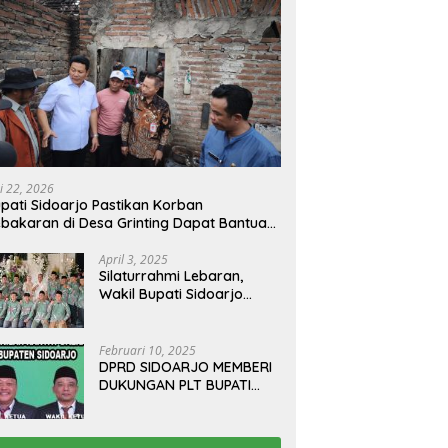
i 22, 2026
pati Sidoarjo Pastikan Korban
bakaran di Desa Grinting Dapat Bantuan
enovasi Rumah
April 3, 2025
Silaturrahmi Lebaran,
Wakil Bupati Sidoarjo
Gelar Open House di
Kediamannya
Februari 10, 2025
DPRD SIDOARJO MEMBERI
DUKUNGAN PLT BUPATI
TERBITKAN SURAT EDARAN
ATURAN LARANGAN
OUTDOOR LEARNING