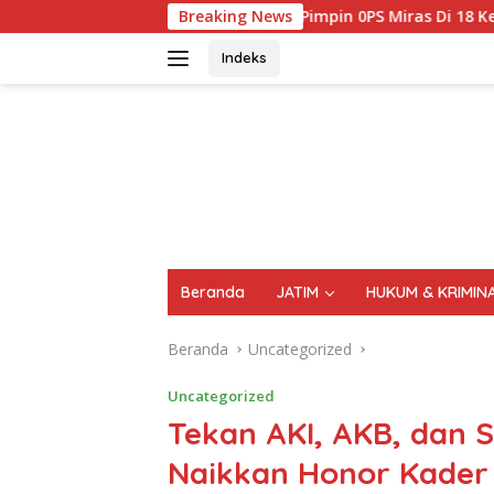
Langsung
Kembali Pimpin 0PS Miras Di 18 Kecamatan Di Temukan 1696 Bot
Breaking News
ke
konten
Indeks
FAKTA
AKTUAL
TERPERCAYA
Beranda
JATIM
HUKUM & KRIMIN
Beranda
Uncategorized
Uncategorized
Tekan AKI, AKB, dan S
Naikkan Honor Kader