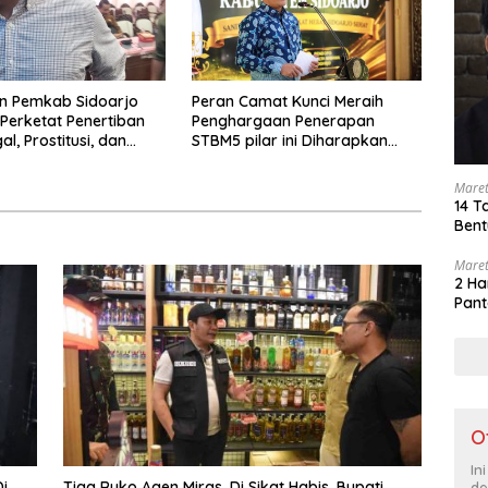
n Pemkab Sidoarjo
Peran Camat Kunci Meraih
Perketat Penertiban
Penghargaan Penerapan
gal, Prostitusi, dan
STBM5 pilar ini Diharapkan
os Bermasalah
Tidak Berhenti Disini.
Maret
14 T
Bent
Maret
2 Ha
Pant
O
In
i
Tiga Ruko Agen Miras. Di Sikat Habis, Bupati
de