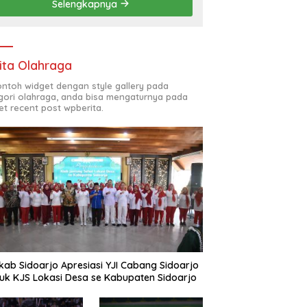
Selengkapnya
(ODL) TK, PAUD, SD,
SMP/MTS KELUAR KOTA
ita Olahraga
contoh widget dengan style gallery pada
gori olahraga, anda bisa mengaturnya pada
et recent post wpberita.
ab Sidoarjo Apresiasi YJI Cabang Sidoarjo
uk KJS Lokasi Desa se Kabupaten Sidoarjo