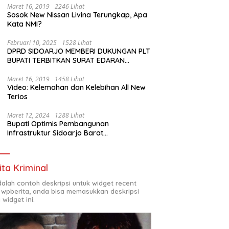
Maret 16, 2019
2246 Lihat
Sosok New Nissan Livina Terungkap, Apa
Kata NMI?
Februari 10, 2025
1528 Lihat
DPRD SIDOARJO MEMBERI DUKUNGAN PLT
BUPATI TERBITKAN SURAT EDARAN
ATURAN LARANGAN OUTDOOR LEARNING
(ODL) TK, PAUD, SD, SMP/MTS KELUAR
Maret 16, 2019
1458 Lihat
Video: Kelemahan dan Kelebihan All New
KOTA
Terios
Maret 12, 2024
1288 Lihat
Bupati Optimis Pembangunan
Infrastruktur Sidoarjo Barat
Akan Jadi Kota Baru
ita Kriminal
adalah contoh deskripsi untuk widget recent
 wpberita, anda bisa memasukkan deskripsi
 widget ini.