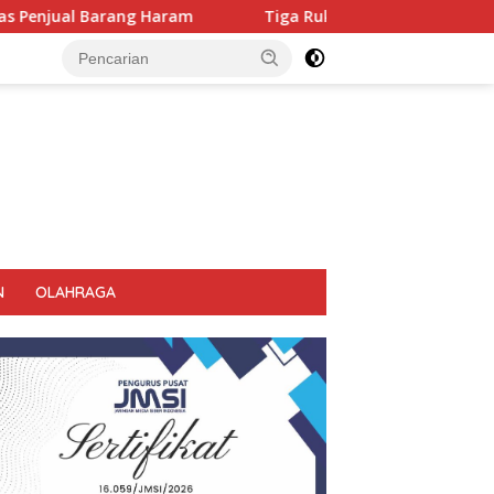
Tiga Ruko Agen Miras. Di Sikat Habis, Bupati Tegas Jangan A
N
OLAHRAGA