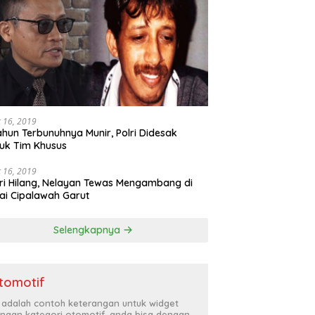
 16, 2019
ahun Terbunuhnya Munir, Polri Didesak
uk Tim Khusus
 16, 2019
ri Hilang, Nelayan Tewas Mengambang di
ai Cipalawah Garut
Selengkapnya
tomotif
i adalah contoh keterangan untuk widget
ngan kategori otomotif, anda bisa dengan