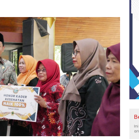
B
In
an