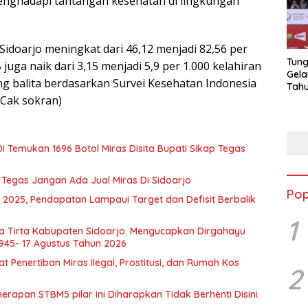
menghadapi tantangan kesehatan di lingkungan
Sidoarjo meningkat dari 46,12 menjadi 82,56 per
Tung
juga naik dari 3,15 menjadi 5,9 per 1.000 kelahiran
Gela
ing balita berdasarkan Survei Kesehatan Indonesia
Tahu
Jon
 (Cak sokran)
i Temukan 1696 Botol Miras Disita Bupati Sikap Tegas
i Tegas Jangan Ada Jual Miras Di Sidoarjo
Pop
 2025, Pendapatan Lampaui Target dan Defisit Berbalik
1
a Tirta Kabupaten Sidoarjo. Mengucapkan Dirgahayu
1945- 17 Agustus Tahun 2026
Penertiban Miras Ilegal, Prostitusi, dan Rumah Kos
2
apan STBM5 pilar ini Diharapkan Tidak Berhenti Disini.