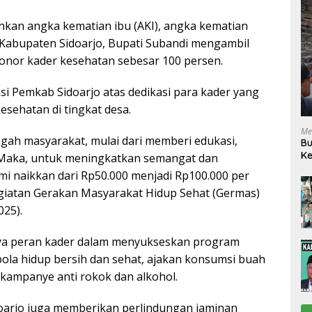
kan angka kematian ibu (AKI), angka kematian
di Kabupaten Sidoarjo, Bupati Subandi mengambil
onor kader kesehatan sebesar 100 persen.
i Pemkab Sidoarjo atas dedikasi para kader yang
ehatan di tingkat desa.
Me
ngah masyarakat, mulai dari memberi edukasi,
Bu
Ke
 Maka, untuk meningkatkan semangat dan
R
i naikkan dari Rp50.000 menjadi Rp100.000 per
giatan Gerakan Masyarakat Hidup Sehat (Germas)
025).
ya peran kader dalam menyukseskan program
 pola hidup bersih dan sehat, ajakan konsumsi buah
 kampanye anti rokok dan alkohol.
oarjo juga memberikan perlindungan jaminan