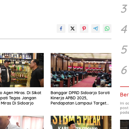
3
4
5
6
o Agen Miras. Di Sikat
Banggar DPRD Sidoarjo Soroti
Ber
upati Tegas Jangan
Kinerja APBD 2025,
 Miras Di Sidoarjo
Pendapatan Lampaui Target
Ini 
post
dan Defisit Berbalik Jadi
pada
Surplus