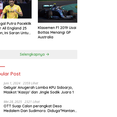
gal Putra Paceklik
Klasemen F1 2019 Usai
r All England 25
Bottas Menangi GP
n, Ini Saran Untuk
Australia
atan dkk
Selengkapnya
ular Post
Juni 1, 2024
2359 Lihat
Gebyar Anugerah Lomba KPU Sidoarjo,
Maskot ‘Kasijo’ dan Jingle Sodik Juara 1
Mei 28, 2025
2321 Lihat
OTT Suap Calon perangkat Desa
Medalem Dan Sudimoro. Diduga”Mantan
Kades DibuduranTerlibat