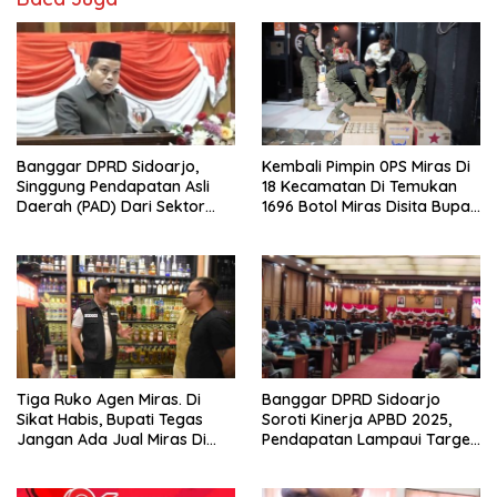
Banggar DPRD Sidoarjo,
Kembali Pimpin 0PS Miras Di
Singgung Pendapatan Asli
18 Kecamatan Di Temukan
Daerah (PAD) Dari Sektor
1696 Botol Miras Disita Bupati
Parkir Realisasinya Nihil,
Sikap Tegas Penjual Barang
Meminta Bupati Melakukan
Haram
Evaluasi Secara Menyeluruh
Tiga Ruko Agen Miras. Di
Banggar DPRD Sidoarjo
Sikat Habis, Bupati Tegas
Soroti Kinerja APBD 2025,
Jangan Ada Jual Miras Di
Pendapatan Lampaui Target
Sidoarjo
dan Defisit Berbalik Jadi
Surplus