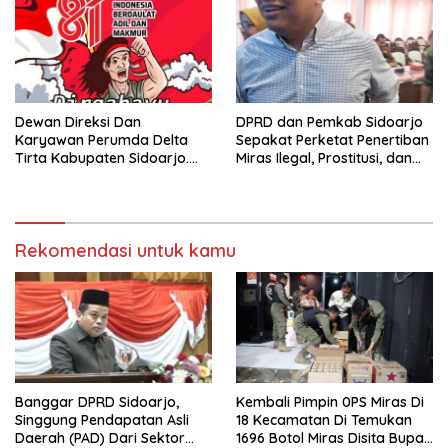
Dewan Direksi Dan
DPRD dan Pemkab Sidoarjo
Karyawan Perumda Delta
Sepakat Perketat Penertiban
Tirta Kabupaten Sidoarjo.
Miras Ilegal, Prostitusi, dan
Mengucapkan Dirgahayu
Rumah Kos Bermasalah
Republik Indonesia Ke 81
Tahun. 17 Agustus 1945- 17
Agustus Tahun 2026
Rekomendasi untuk kamu
Banggar DPRD Sidoarjo,
Kembali Pimpin 0PS Miras Di
Singgung Pendapatan Asli
18 Kecamatan Di Temukan
Daerah (PAD) Dari Sektor
1696 Botol Miras Disita Bupati