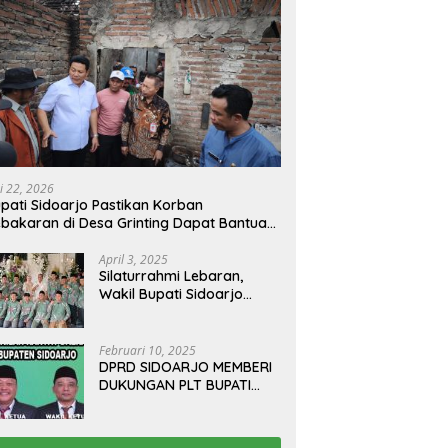
i 22, 2026
pati Sidoarjo Pastikan Korban
bakaran di Desa Grinting Dapat Bantuan
enovasi Rumah
April 3, 2025
Silaturrahmi Lebaran,
Wakil Bupati Sidoarjo
Gelar Open House di
Kediamannya
Februari 10, 2025
DPRD SIDOARJO MEMBERI
DUKUNGAN PLT BUPATI
TERBITKAN SURAT EDARAN
ATURAN LARANGAN
OUTDOOR LEARNING