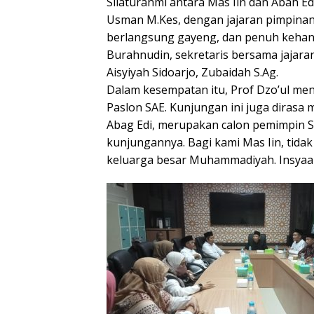
Silaturahmi antara Mas Iin dan Abah E
Usman M.Kes, dengan jajaran pimpin
berlangsung gayeng, dan penuh kehang
Burahnudin, sekretaris bersama jaja
Aisyiyah Sidoarjo, Zubaidah S.Ag.
Dalam kesempatan itu, Prof Dzo’ul m
Paslon SAE. Kunjungan ini juga dirasa
Abag Edi, merupakan calon pemimpin Si
kunjungannya. Bagi kami Mas Iin, tidak
keluarga besar Muhammadiyah. Insyaa