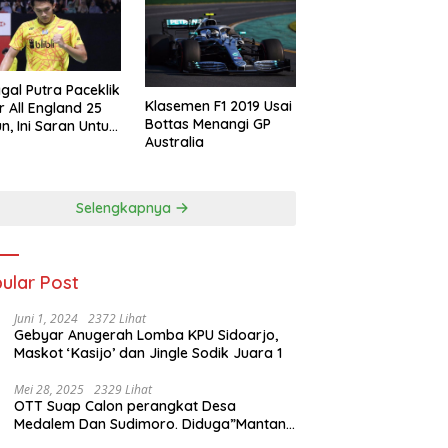
gal Putra Paceklik
Klasemen F1 2019 Usai
r All England 25
Bottas Menangi GP
n, Ini Saran Untuk
Australia
atan dkk
Selengkapnya
ular Post
Juni 1, 2024
2372 Lihat
Gebyar Anugerah Lomba KPU Sidoarjo,
Maskot ‘Kasijo’ dan Jingle Sodik Juara 1
Mei 28, 2025
2329 Lihat
OTT Suap Calon perangkat Desa
Medalem Dan Sudimoro. Diduga”Mantan
Kades DibuduranTerlibat