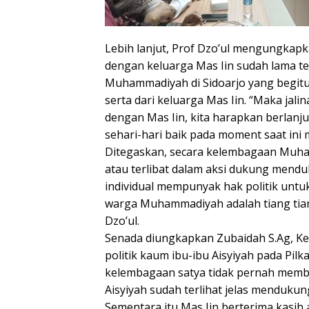
Lebih lanjut, Prof Dzo’ul mengungk
dengan keluarga Mas Iin sudah lama 
Muhammadiyah di Sidoarjo yang begitu 
serta dari keluarga Mas Iin. “Maka ja
dengan Mas Iin, kita harapkan berlanju
sehari-hari baik pada moment saat ini
Ditegaskan, secara kelembagaan Muham
atau terlibat dalam aksi dukung men
individual mempunyak hak politik untuk
warga Muhammadiyah adalah tiang tiang 
Dzo’ul.
Senada diungkapkan Zubaidah S.Ag, Ketu
politik kaum ibu-ibu Aisyiyah pada Pilka
kelembagaan satya tidak pernah member
Aisyiyah sudah terlihat jelas menduku
Sementara itu Mas Iin berterima kasih