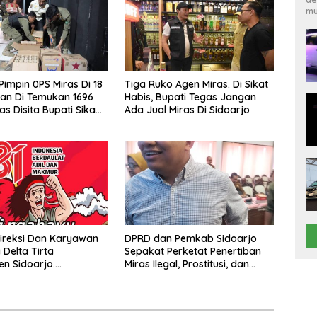
mu
Pimpin 0PS Miras Di 18
Tiga Ruko Agen Miras. Di Sikat
an Di Temukan 1696
Habis, Bupati Tegas Jangan
as Disita Bupati Sikap
Ada Jual Miras Di Sidoarjo
enjual Barang Haram
ireksi Dan Karyawan
DPRD dan Pemkab Sidoarjo
Delta Tirta
Sepakat Perketat Penertiban
n Sidoarjo.
Miras Ilegal, Prostitusi, dan
pkan Dirgahayu
Rumah Kos Bermasalah
 Indonesia Ke 81 Tahun.
us 1945- 17 Agustus
026