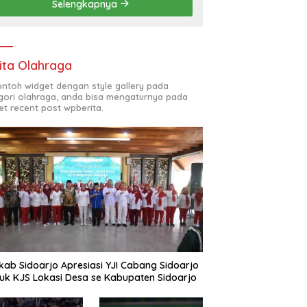
Selengkapnya
(ODL) TK, PAUD, SD,
SMP/MTS KELUAR KOTA
ita Olahraga
contoh widget dengan style gallery pada
gori olahraga, anda bisa mengaturnya pada
et recent post wpberita.
ab Sidoarjo Apresiasi YJI Cabang Sidoarjo
uk KJS Lokasi Desa se Kabupaten Sidoarjo