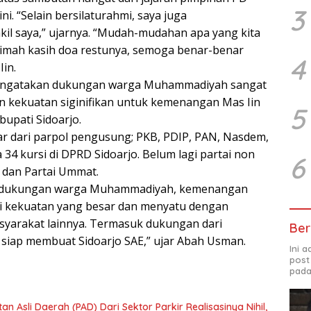
3
i. “Selain bersilaturahmi, saya juga
il saya,” ujarnya. “Mudah-mudahan apa yang kita
imah kasih doa restunya, semoga benar-benar
4
in.
engatakan dukungan warga Muhammadiyah sangat
n kekuatan siginifikan untuk kemenangan Mas Iin
5
bupati Sidoarjo.
sar dari parpol pengusung; PKB, PDIP, PAN, Nasdem,
 34 kursi di DPRD Sidoarjo. Belum lagi partai non
6
a dan Partai Ummat.
an dukungan warga Muhammadiyah, kemenangan
di kekuatan yang besar dan menyatu dengan
yarakat lainnya. Termasuk dukungan dari
Ber
g siap membuat Sidoarjo SAE,” ujar Abah Usman.
Ini 
post
pada
Asli Daerah (PAD) Dari Sektor Parkir Realisasinya Nihil,