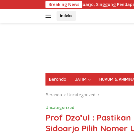
Langsung
D Sidoarjo, Singgung Pendapatan Asli Daerah (PAD) Dari Sektor
Breaking News
ke
konten
Indeks
FAKTA
AKTUAL
TERPERCAYA
Beranda
JATIM
HUKUM & KRIMIN
Beranda
Uncategorized
Uncategorized
Prof Dzo’ul : Pasti
Sidoarjo Pilih Nomer