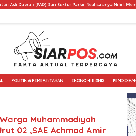
 Parkir Realisasinya Nihil, Meminta Bupati Melakukan Evaluasi
AL
POLITIK & PEMERINTAHAN
EKONOMI BISNIS
PENDIDIKA
kan Warga Muhammadiyah
 Urut 02 ,SAE Achmad Amir