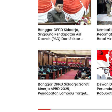
Banggar DPRD Sidoarjo,
Kembali 
Singgung Pendapatan Asli
Kecamat
Daerah (PAD) Dari Sektor
Botol Mir
Parkir Realisasinya Nihil,
Tegas P
Meminta Bupati Melakukan
Evaluasi Secara Menyeluruh
Banggar DPRD Sidoarjo Soroti
Dewan D
Kinerja APBD 2025,
Perumda 
Pendapatan Lampaui Target
Kabupate
dan Defisit Berbalik Jadi
Menguca
Surplus
Republik
17 Agust
Tahun 2