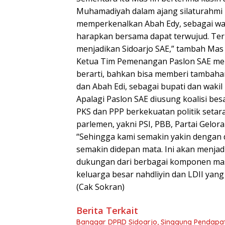
Muhamadiyah dalam ajang silaturahmi in
memperkenalkan Abah Edy, sebagai wak
harapkan bersama dapat terwujud. Ter
menjadikan Sidoarjo SAE,” tambah Mas I
Ketua Tim Pemenangan Paslon SAE m
berarti, bahkan bisa memberi tambaha
dan Abah Edi, sebagai bupati dan wakil 
Apalagi Paslon SAE diusung koalisi be
PKS dan PPP berkekuatan politik setara
parlemen, yakni PSI, PBB, Partai Gelor
“Sehingga kami semakin yakin deng
semakin didepan mata. Ini akan menja
dukungan dari berbagai komponen mas
keluarga besar nahdliyin dan LDII yan
(Cak Sokran)
Berita Terkait
Banggar DPRD Sidoarjo, Singgung Pendapatan 