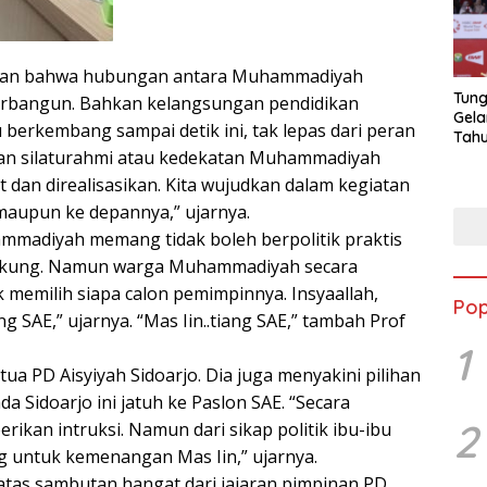
apkan bahwa hubungan antara Muhammadiyah
Tung
terbangun. Bahkan kelangsungan pendidikan
Gela
berkembang sampai detik ini, tak lepas dari peran
Tahu
linan silaturahmi atau kedekatan Muhammadiyah
Jon
t dan direalisasikan. Kita wujudkan dalam kegiatan
 maupun ke depannya,” ujarnya.
madiyah memang tidak boleh berpolitik praktis
dukung. Namun warga Muhammadiyah secara
 memilih siapa calon pemimpinnya. Insyaallah,
Pop
SAE,” ujarnya. “Mas Iin..tiang SAE,” tambah Prof
1
a PD Aisyiyah Sidoarjo. Dia juga menyakini pilihan
da Sidoarjo ini jatuh ke Paslon SAE. “Secara
2
ikan intruksi. Namun dari sikap politik ibu-ibu
ng untuk kemenangan Mas Iin,” ujarnya.
 atas sambutan hangat dari jajaran pimpinan PD