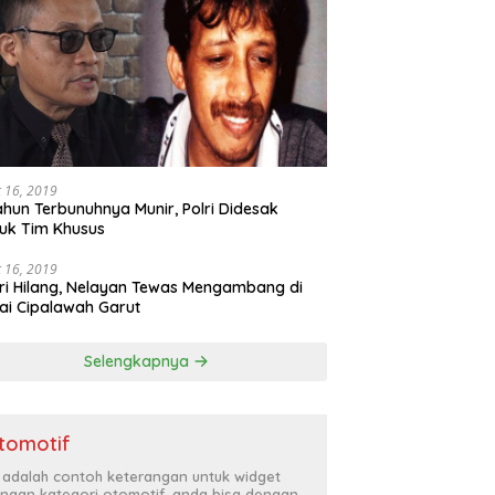
 16, 2019
ahun Terbunuhnya Munir, Polri Didesak
uk Tim Khusus
 16, 2019
ri Hilang, Nelayan Tewas Mengambang di
ai Cipalawah Garut
Selengkapnya
tomotif
i adalah contoh keterangan untuk widget
ngan kategori otomotif, anda bisa dengan