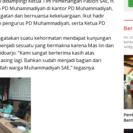
di didampingi Ketua Tim Pemenangan Paslon SAE, H.
an PD Muhammadiyah di kantor PD Muhammadiyah,
atan dan bernuansa kekeluargaan. Ikut hadir
ran pengurus PD Muhammadiyah, serta Ketua PD
Ber
Ini 
engatakan suatu kehormatan mendapat kunjungan
kate
 menjadi sesuatu yang bermakna karena Mas Iin dan
widg
doarjo. “Kami sangat berterima kasih atas
 asing lagi. Bahkan sudah menjadi bagian dari
llah warga Muhammadiyah SAE,” tegasnya.
Pemk
Bent