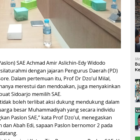
Me
Paslon) SAE Achmad Amir Aslichin-Edy Widodo
Bu
Ke
silaturahmi dengan jajaran Pengurus Daerah (PD)
R
re. Dalam pertemuan itu, Prof Dr Dzo’ul Milal,
hanya merestui dan mendoakan, juga menyakinkan
at Sidoarjo memilih SAE.
idak boleh terlibat aksi dukung mendukung dalam
uarga besar Muhammadiyah yang secara individu
kan Paslon SAE,” kata Prof Dzo’ul, menegaskan
in dan Abah Edi, sapaan Paslon bernomor 2 pada
datang.