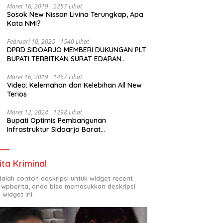
Maret 16, 2019
2257 Lihat
Sosok New Nissan Livina Terungkap, Apa
Kata NMI?
Februari 10, 2025
1540 Lihat
DPRD SIDOARJO MEMBERI DUKUNGAN PLT
BUPATI TERBITKAN SURAT EDARAN
ATURAN LARANGAN OUTDOOR LEARNING
(ODL) TK, PAUD, SD, SMP/MTS KELUAR
Maret 16, 2019
1467 Lihat
Video: Kelemahan dan Kelebihan All New
KOTA
Terios
Maret 12, 2024
1298 Lihat
Bupati Optimis Pembangunan
Infrastruktur Sidoarjo Barat
Akan Jadi Kota Baru
ita Kriminal
adalah contoh deskripsi untuk widget recent
 wpberita, anda bisa memasukkan deskripsi
 widget ini.