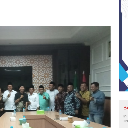
B
In
an