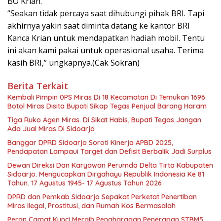
BO Krian.
“Seakan tidak percaya saat dihubungi pihak BRI. Tapi
akhirnya yakin saat diminta datang ke kantor BRI
Kanca Krian untuk mendapatkan hadiah mobil. Tentu
ini akan kami pakai untuk operasional usaha. Terima
kasih BRI,” ungkapnya.(Cak Sokran)
Berita Terkait
Kembali Pimpin 0PS Miras Di 18 Kecamatan Di Temukan 1696
Botol Miras Disita Bupati Sikap Tegas Penjual Barang Haram
Tiga Ruko Agen Miras. Di Sikat Habis, Bupati Tegas Jangan
Ada Jual Miras Di Sidoarjo
Banggar DPRD Sidoarjo Soroti Kinerja APBD 2025,
Pendapatan Lampaui Target dan Defisit Berbalik Jadi Surplus
Dewan Direksi Dan Karyawan Perumda Delta Tirta Kabupaten
Sidoarjo. Mengucapkan Dirgahayu Republik Indonesia Ke 81
Tahun. 17 Agustus 1945- 17 Agustus Tahun 2026
DPRD dan Pemkab Sidoarjo Sepakat Perketat Penertiban
Miras Ilegal, Prostitusi, dan Rumah Kos Bermasalah
Peran Camat Kunci Meraih Penghargaan Penerapan STBM5