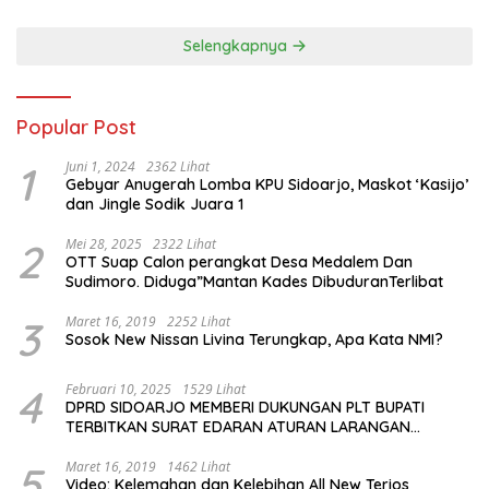
Selengkapnya
Popular Post
1
Juni 1, 2024
2362 Lihat
Gebyar Anugerah Lomba KPU Sidoarjo, Maskot ‘Kasijo’
dan Jingle Sodik Juara 1
2
Mei 28, 2025
2322 Lihat
OTT Suap Calon perangkat Desa Medalem Dan
Sudimoro. Diduga”Mantan Kades DibuduranTerlibat
3
Maret 16, 2019
2252 Lihat
Sosok New Nissan Livina Terungkap, Apa Kata NMI?
4
Februari 10, 2025
1529 Lihat
DPRD SIDOARJO MEMBERI DUKUNGAN PLT BUPATI
TERBITKAN SURAT EDARAN ATURAN LARANGAN
OUTDOOR LEARNING (ODL) TK, PAUD, SD, SMP/MTS
KELUAR KOTA
5
Maret 16, 2019
1462 Lihat
Video: Kelemahan dan Kelebihan All New Terios