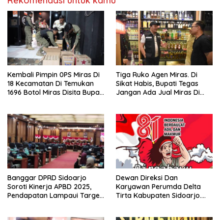
Rekomendasi untuk kamu
Kembali Pimpin 0PS Miras Di
Tiga Ruko Agen Miras. Di
18 Kecamatan Di Temukan
Sikat Habis, Bupati Tegas
1696 Botol Miras Disita Bupati
Jangan Ada Jual Miras Di
Sikap Tegas Penjual Barang
Sidoarjo
Haram
Banggar DPRD Sidoarjo
Dewan Direksi Dan
Soroti Kinerja APBD 2025,
Karyawan Perumda Delta
Pendapatan Lampaui Target
Tirta Kabupaten Sidoarjo.
dan Defisit Berbalik Jadi
Mengucapkan Dirgahayu
Surplus
Republik Indonesia Ke 81