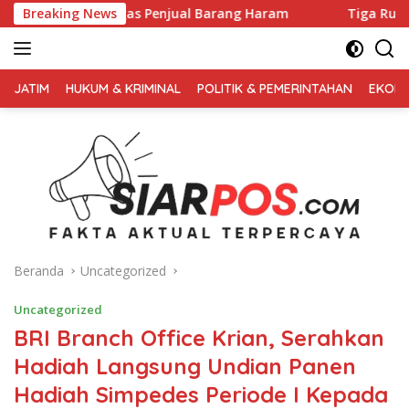
Langsung
as Penjual Barang Haram
Breaking News
Tiga Ruko Agen Miras. Di Sikat
ke
konten
FAKTA
AKTUAL
JATIM
HUKUM & KRIMINAL
POLITIK & PEMERINTAHAN
EKONO
TERPERCAYA
Beranda
Uncategorized
Uncategorized
BRI Branch Office Krian, Serahkan
Hadiah Langsung Undian Panen
Hadiah Simpedes Periode I Kepada