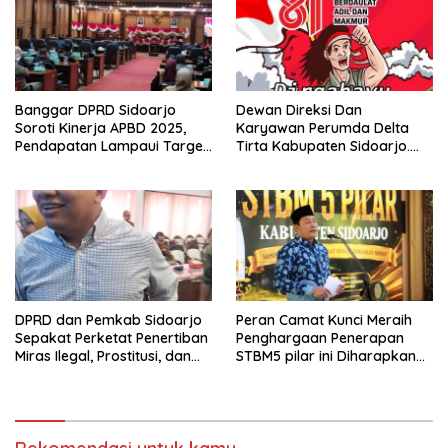
Banggar DPRD Sidoarjo
Dewan Direksi Dan
Soroti Kinerja APBD 2025,
Karyawan Perumda Delta
Pendapatan Lampaui Target
Tirta Kabupaten Sidoarjo.
dan Defisit Berbalik Jadi
Mengucapkan Dirgahayu
Surplus
Republik Indonesia Ke 81
Tahun. 17 Agustus 1945- 17
Agustus Tahun 2026
DPRD dan Pemkab Sidoarjo
Peran Camat Kunci Meraih
Sepakat Perketat Penertiban
Penghargaan Penerapan
Miras Ilegal, Prostitusi, dan
STBM5 pilar ini Diharapkan
Rumah Kos Bermasalah
Tidak Berhenti Disini.