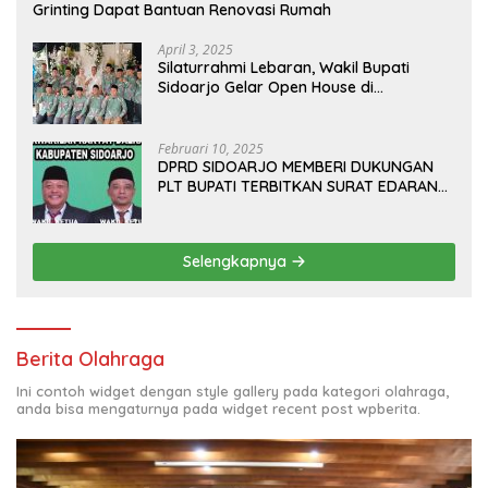
Grinting Dapat Bantuan Renovasi Rumah
April 3, 2025
Silaturrahmi Lebaran, Wakil Bupati
Sidoarjo Gelar Open House di
Kediamannya
Februari 10, 2025
DPRD SIDOARJO MEMBERI DUKUNGAN
PLT BUPATI TERBITKAN SURAT EDARAN
ATURAN LARANGAN OUTDOOR
LEARNING (ODL) TK, PAUD, SD, SMP/MTS
KELUAR KOTA
Selengkapnya
Berita Olahraga
Ini contoh widget dengan style gallery pada kategori olahraga,
anda bisa mengaturnya pada widget recent post wpberita.