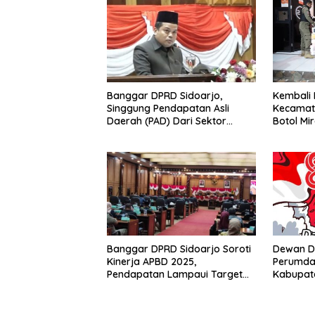
Banggar DPRD Sidoarjo,
Kembali 
Singgung Pendapatan Asli
Kecamat
Daerah (PAD) Dari Sektor
Botol Mir
Parkir Realisasinya Nihil,
Tegas P
Meminta Bupati Melakukan
Evaluasi Secara Menyeluruh
Banggar DPRD Sidoarjo Soroti
Dewan D
Kinerja APBD 2025,
Perumda 
Pendapatan Lampaui Target
Kabupate
dan Defisit Berbalik Jadi
Menguca
Surplus
Republik
17 Agust