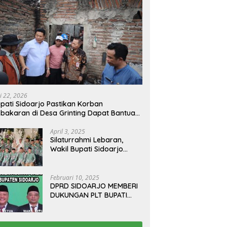
i 22, 2026
pati Sidoarjo Pastikan Korban
bakaran di Desa Grinting Dapat Bantuan
enovasi Rumah
April 3, 2025
Silaturrahmi Lebaran,
Wakil Bupati Sidoarjo
Gelar Open House di
Kediamannya
Februari 10, 2025
DPRD SIDOARJO MEMBERI
DUKUNGAN PLT BUPATI
TERBITKAN SURAT EDARAN
ATURAN LARANGAN
OUTDOOR LEARNING