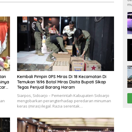
026
mu
tan
Kembali Pimpin 0PS Miras Di 18 Kecamatan Di
sinya
Temukan 1696 Botol Miras Disita Bupati Sikap
ecara
Tegas Penjual Barang Haram
Siarpos, Sidoarjo – Pemerintah Kabupaten Sidoarjo
ran
mengobarkan perangterhadap peredaran minuman
keras (miras) ilegal. Razia serentak…