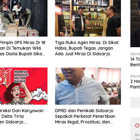
Pimpin 0PS Miras Di 18
Tiga Ruko Agen Miras. Di Sikat
an Di Temukan 1696
Habis, Bupati Tegas Jangan
as Disita Bupati Sikap
Ada Jual Miras Di Sidoarjo
Maret
14 T
enjual Barang Haram
Bent
Maret
2 Ha
Pant
ireksi Dan Karyawan
DPRD dan Pemkab Sidoarjo
Delta Tirta
Sepakat Perketat Penertiban
n Sidoarjo.
Miras Ilegal, Prostitusi, dan
O
pkan Dirgahayu
Rumah Kos Bermasalah
 Indonesia Ke 81 Tahun.
In
us 1945- 17 Agustus
de