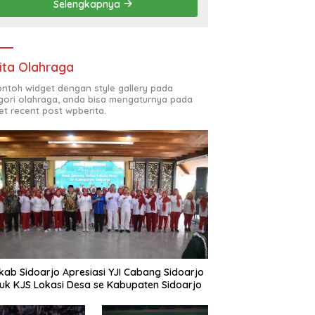
Selengkapnya
(ODL) TK, PAUD, SD,
SMP/MTS KELUAR KOTA
ita Olahraga
contoh widget dengan style gallery pada
gori olahraga, anda bisa mengaturnya pada
et recent post wpberita.
ab Sidoarjo Apresiasi YJI Cabang Sidoarjo
uk KJS Lokasi Desa se Kabupaten Sidoarjo