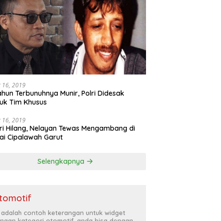
 16, 2019
ahun Terbunuhnya Munir, Polri Didesak
uk Tim Khusus
 16, 2019
ri Hilang, Nelayan Tewas Mengambang di
ai Cipalawah Garut
Selengkapnya
tomotif
i adalah contoh keterangan untuk widget
ngan kategori otomotif, anda bisa dengan