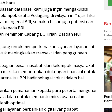
ah baru.
asaan database, kami juga ingin mengakuisisi
kelompok usaha Pedagang di wilayah ini,” ujar Tika.
t mengenal BRI, semakin besar juga potensi dan
Ber
t kepada BRI.
Ini 
lah Pemimpin Cabang BO Krian, Bastian Nur
kate
widg
gsung untuk memperkenalkan layanan-layanan ini.
untuk meningkatkan transaksi dan penggunaan
ebagian besar nasabah dari kelompok masyarakat
ngga mereka membutuhkan dukungan finansial untuk
na itu, BRI hadir sebagai solusi dalam hal
mberikan pemahaman kepada para peserta mengenai
ya adalah untuk membantu mitra usaha dalam
Pemk
Bent
ebih optimal.
gai layanan perbankan digital yang dapat