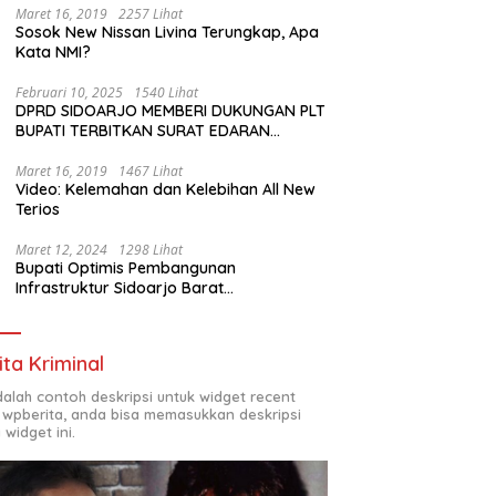
Maret 16, 2019
2257 Lihat
Sosok New Nissan Livina Terungkap, Apa
Kata NMI?
Februari 10, 2025
1540 Lihat
DPRD SIDOARJO MEMBERI DUKUNGAN PLT
BUPATI TERBITKAN SURAT EDARAN
ATURAN LARANGAN OUTDOOR LEARNING
(ODL) TK, PAUD, SD, SMP/MTS KELUAR
Maret 16, 2019
1467 Lihat
Video: Kelemahan dan Kelebihan All New
KOTA
Terios
Maret 12, 2024
1298 Lihat
Bupati Optimis Pembangunan
Infrastruktur Sidoarjo Barat
Akan Jadi Kota Baru
ita Kriminal
adalah contoh deskripsi untuk widget recent
 wpberita, anda bisa memasukkan deskripsi
 widget ini.