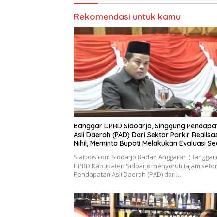
Tahun 2
Rekomendasi untuk kamu
Banggar DPRD Sidoarjo, Singgung Pendapa
Asli Daerah (PAD) Dari Sektor Parkir Realisa
Nihil, Meminta Bupati Melakukan Evaluasi S
Menyeluruh
Siarpos.com Sidoarjo,Badan Anggaran (Banggar)
DPRD Kabupaten Sidoarjo menyoroti tajam seto
Pendapatan Asli Daerah (PAD) dari…