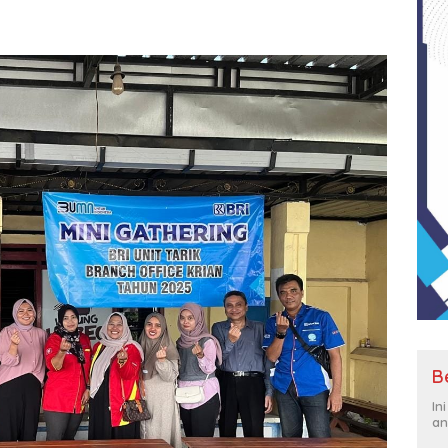
B
In
an