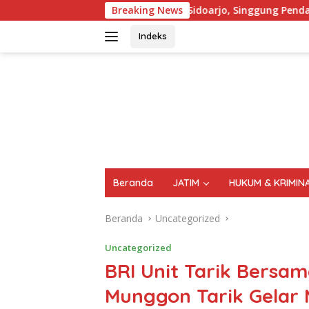
Langsung
DPRD Sidoarjo, Singgung Pendapatan Asli Daerah (PAD) Dari Sek
Breaking News
ke
konten
Indeks
FAKTA
AKTUAL
TERPERCAYA
Beranda
JATIM
HUKUM & KRIMIN
Beranda
Uncategorized
Uncategorized
BRI Unit Tarik Bersam
Munggon Tarik Gelar 