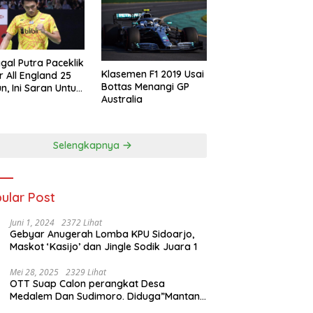
gal Putra Paceklik
Klasemen F1 2019 Usai
r All England 25
Bottas Menangi GP
n, Ini Saran Untuk
Australia
atan dkk
Selengkapnya
ular Post
Juni 1, 2024
2372 Lihat
Gebyar Anugerah Lomba KPU Sidoarjo,
Maskot ‘Kasijo’ dan Jingle Sodik Juara 1
Mei 28, 2025
2329 Lihat
OTT Suap Calon perangkat Desa
Medalem Dan Sudimoro. Diduga”Mantan
Kades DibuduranTerlibat