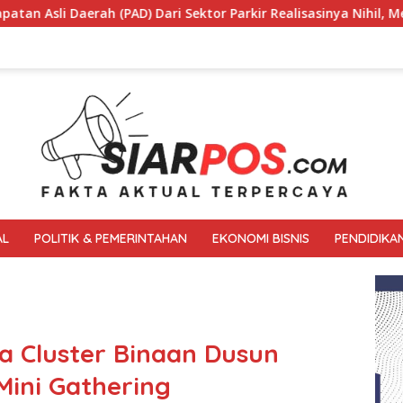
tor Parkir Realisasinya Nihil, Meminta Bupati Melakukan Evalu
AL
POLITIK & PEMERINTAHAN
EKONOMI BISNIS
PENDIDIKA
a Cluster Binaan Dusun
Mini Gathering