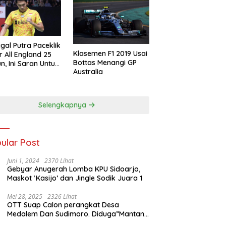
gal Putra Paceklik
Klasemen F1 2019 Usai
r All England 25
Bottas Menangi GP
n, Ini Saran Untuk
Australia
atan dkk
Selengkapnya
ular Post
Juni 1, 2024
2370 Lihat
Gebyar Anugerah Lomba KPU Sidoarjo,
Maskot ‘Kasijo’ dan Jingle Sodik Juara 1
Mei 28, 2025
2326 Lihat
OTT Suap Calon perangkat Desa
Medalem Dan Sudimoro. Diduga”Mantan
Kades DibuduranTerlibat