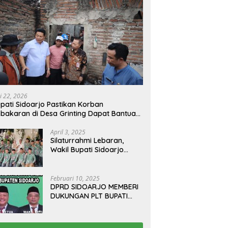
i 22, 2026
pati Sidoarjo Pastikan Korban
bakaran di Desa Grinting Dapat Bantuan
enovasi Rumah
April 3, 2025
Silaturrahmi Lebaran,
Wakil Bupati Sidoarjo
Gelar Open House di
Kediamannya
Februari 10, 2025
DPRD SIDOARJO MEMBERI
DUKUNGAN PLT BUPATI
TERBITKAN SURAT EDARAN
ATURAN LARANGAN
OUTDOOR LEARNING