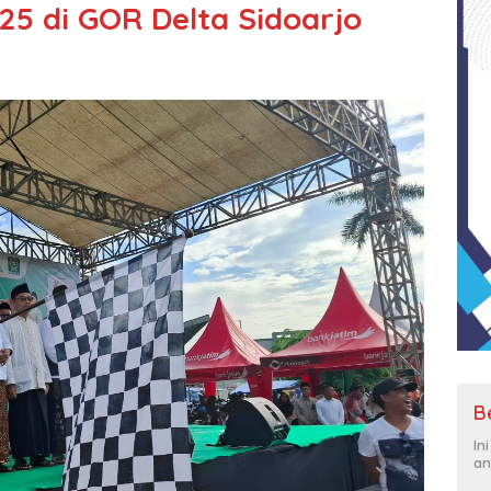
25 di GOR Delta Sidoarjo
B
In
an