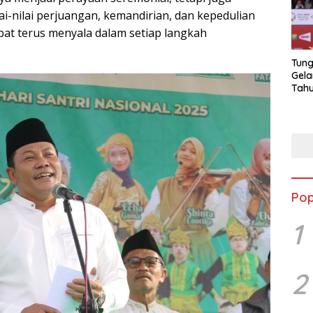
i-nilai perjuangan, kemandirian, dan kepedulian
apat terus menyala dalam setiap langkah
Tung
Gela
Tahu
Jon
Pop
1
2