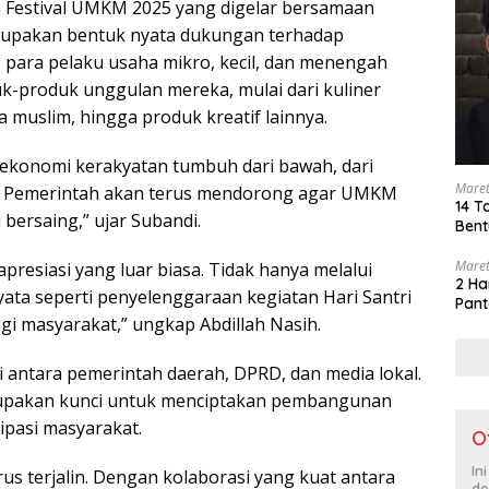
an Festival UMKM 2025 yang digelar bersamaan
rupakan bentuk nyata dukungan terhadap
i, para pelaku usaha mikro, kecil, dan menengah
k-produk unggulan mereka, mulai dari kuliner
a muslim, hingga produk kreatif lainnya.
 ekonomi kerakyatan tumbuh dari bawah, dari
Maret
ta. Pemerintah akan terus mendorong agar UMKM
14 T
ersaing,” ujar Subandi.
Bent
Maret
resiasi yang luar biasa. Tidak hanya melalui
2 Ha
nyata seperti penyelenggaraan kegiatan Hari Santri
Pant
gi masyarakat,” ungkap Abdillah Nasih.
 antara pemerintah daerah, DPRD, dan media lokal.
rupakan kunci untuk menciptakan pembangunan
ipasi masyarakat.
O
In
rus terjalin. Dengan kolaborasi yang kuat antara
de