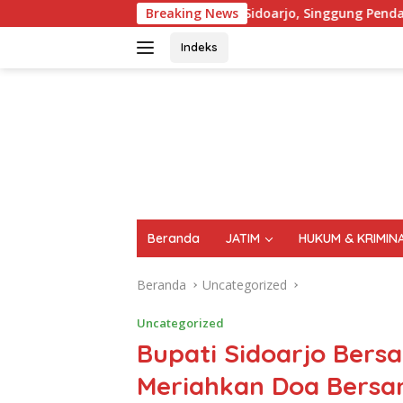
Langsung
Banggar DPRD Sidoarjo, Singgung Pendapatan Asli Daerah (PAD) 
Breaking News
ke
konten
Indeks
FAKTA
AKTUAL
TERPERCAYA
Beranda
JATIM
HUKUM & KRIMIN
Beranda
Uncategorized
Uncategorized
Bupati Sidoarjo Ber
Meriahkan Doa Bersam