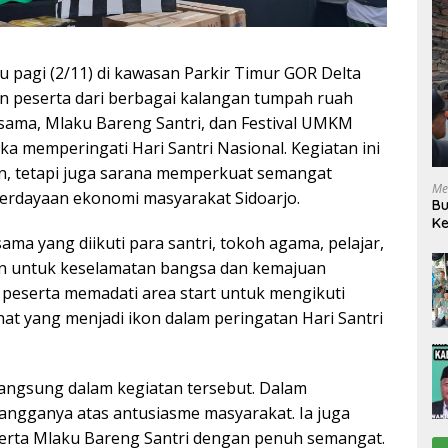
u pagi (2/11) di kawasan Parkir Timur GOR Delta
an peserta dari berbagai kalangan tumpah ruah
sama, Mlaku Bareng Santri, dan Festival UMKM
a memperingati Hari Santri Nasional. Kegiatan ini
n, tetapi juga sarana memperkuat semangat
Me
erdayaan ekonomi masyarakat Sidoarjo.
Bu
Ke
R
ama yang diikuti para santri, tokoh agama, pelajar,
n untuk keselamatan bangsa dan kemajuan
n peserta memadati area start untuk mengikuti
hat yang menjadi ikon dalam peringatan Hari Santri
 langsung dalam kegiatan tersebut. Dalam
ngganya atas antusiasme masyarakat. Ia juga
erta Mlaku Bareng Santri dengan penuh semangat.