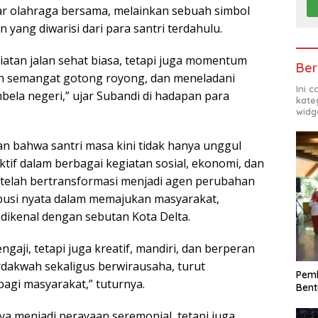
ar olahraga bersama, melainkan sebuah simbol
ang diwarisi dari para santri terdahulu.
atan jalan sehat biasa, tetapi juga momentum
Ber
 semangat gotong royong, dan meneladani
Ini 
bela negeri,” ujar Subandi di hadapan para
kate
widg
an bahwa santri masa kini tidak hanya unggul
tif dalam berbagai kegiatan sosial, ekonomi, dan
 telah bertransformasi menjadi agen perubahan
ibusi nyata dalam memajukan masyarakat,
dikenal dengan sebutan Kota Delta.
gaji, tetapi juga kreatif, mandiri, dan berperan
akwah sekaligus berwirausaha, turut
Pemk
agi masyarakat,” tuturnya.
Bent
ya menjadi perayaan seremonial, tetapi juga