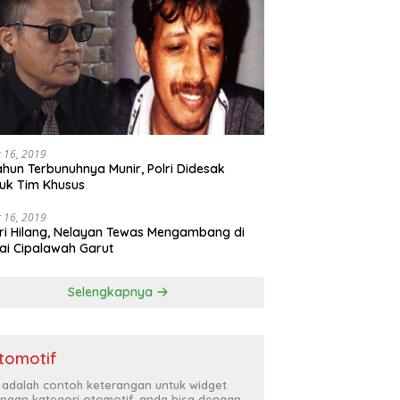
 16, 2019
ahun Terbunuhnya Munir, Polri Didesak
uk Tim Khusus
 16, 2019
ri Hilang, Nelayan Tewas Mengambang di
ai Cipalawah Garut
Selengkapnya
tomotif
i adalah contoh keterangan untuk widget
ngan kategori otomotif, anda bisa dengan