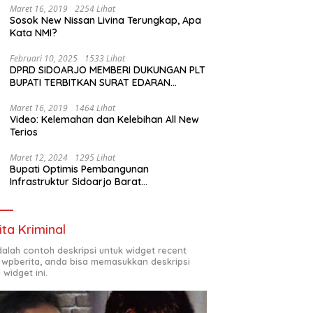
Maret 16, 2019
2254 Lihat
Sosok New Nissan Livina Terungkap, Apa
Kata NMI?
Februari 10, 2025
1533 Lihat
DPRD SIDOARJO MEMBERI DUKUNGAN PLT
BUPATI TERBITKAN SURAT EDARAN
ATURAN LARANGAN OUTDOOR LEARNING
(ODL) TK, PAUD, SD, SMP/MTS KELUAR
Maret 16, 2019
1464 Lihat
Video: Kelemahan dan Kelebihan All New
KOTA
Terios
Maret 12, 2024
1295 Lihat
Bupati Optimis Pembangunan
Infrastruktur Sidoarjo Barat
Akan Jadi Kota Baru
ita Kriminal
adalah contoh deskripsi untuk widget recent
 wpberita, anda bisa memasukkan deskripsi
 widget ini.