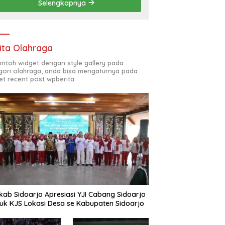
Selengkapnya
(ODL) TK, PAUD, SD,
SMP/MTS KELUAR KOTA
ita Olahraga
contoh widget dengan style gallery pada
gori olahraga, anda bisa mengaturnya pada
et recent post wpberita.
ab Sidoarjo Apresiasi YJI Cabang Sidoarjo
uk KJS Lokasi Desa se Kabupaten Sidoarjo