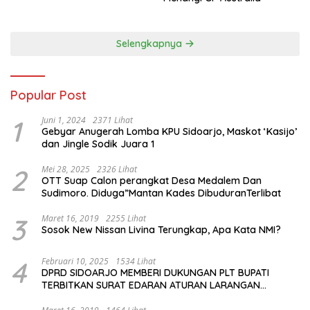
Selengkapnya
Popular Post
1
Juni 1, 2024
2371 Lihat
Gebyar Anugerah Lomba KPU Sidoarjo, Maskot ‘Kasijo’
dan Jingle Sodik Juara 1
2
Mei 28, 2025
2326 Lihat
OTT Suap Calon perangkat Desa Medalem Dan
Sudimoro. Diduga”Mantan Kades DibuduranTerlibat
3
Maret 16, 2019
2255 Lihat
Sosok New Nissan Livina Terungkap, Apa Kata NMI?
4
Februari 10, 2025
1534 Lihat
DPRD SIDOARJO MEMBERI DUKUNGAN PLT BUPATI
TERBITKAN SURAT EDARAN ATURAN LARANGAN
OUTDOOR LEARNING (ODL) TK, PAUD, SD, SMP/MTS
KELUAR KOTA