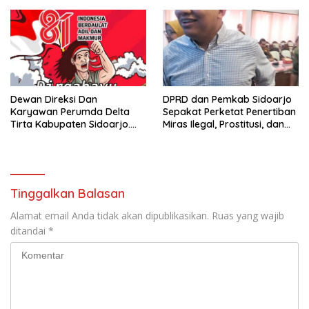
Surplus
Dewan Direksi Dan
DPRD dan Pemkab Sidoarjo
Karyawan Perumda Delta
Sepakat Perketat Penertiban
Tirta Kabupaten Sidoarjo.
Miras Ilegal, Prostitusi, dan
Mengucapkan Dirgahayu
Rumah Kos Bermasalah
Republik Indonesia Ke 81
Tahun. 17 Agustus 1945- 17
Agustus Tahun 2026
Tinggalkan Balasan
Alamat email Anda tidak akan dipublikasikan.
Ruas yang wajib
ditandai
*