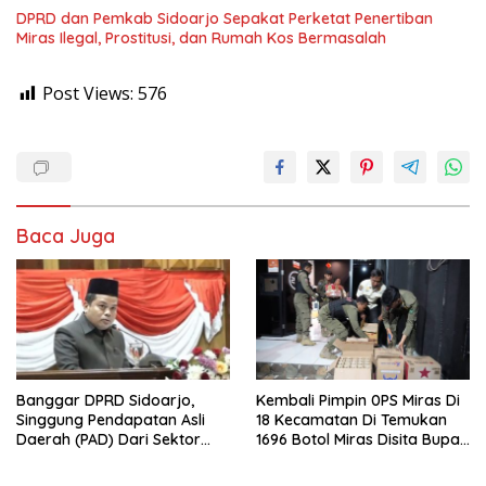
DPRD dan Pemkab Sidoarjo Sepakat Perketat Penertiban
Miras Ilegal, Prostitusi, dan Rumah Kos Bermasalah
Post Views:
576
Baca Juga
Banggar DPRD Sidoarjo,
Kembali Pimpin 0PS Miras Di
Singgung Pendapatan Asli
18 Kecamatan Di Temukan
Daerah (PAD) Dari Sektor
1696 Botol Miras Disita Bupati
Parkir Realisasinya Nihil,
Sikap Tegas Penjual Barang
Meminta Bupati Melakukan
Haram