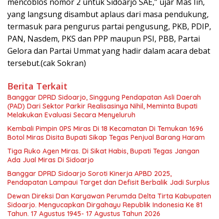
mencoblos nomor 2 untuk Sidoarjo SAE,” ujar Mas Iin,
yang langsung disambut aplaus dari masa pendukung,
termasuk para pengurus partai pengusung, PKB, PDIP,
PAN, Nasdem, PKS dan PPP maupun PSI, PBB, Partai
Gelora dan Partai Ummat yang hadir dalam acara debat
tersebut.(cak Sokran)
Berita Terkait
Banggar DPRD Sidoarjo, Singgung Pendapatan Asli Daerah
(PAD) Dari Sektor Parkir Realisasinya Nihil, Meminta Bupati
Melakukan Evaluasi Secara Menyeluruh
Kembali Pimpin 0PS Miras Di 18 Kecamatan Di Temukan 1696
Botol Miras Disita Bupati Sikap Tegas Penjual Barang Haram
Tiga Ruko Agen Miras. Di Sikat Habis, Bupati Tegas Jangan
Ada Jual Miras Di Sidoarjo
Banggar DPRD Sidoarjo Soroti Kinerja APBD 2025,
Pendapatan Lampaui Target dan Defisit Berbalik Jadi Surplus
Dewan Direksi Dan Karyawan Perumda Delta Tirta Kabupaten
Sidoarjo. Mengucapkan Dirgahayu Republik Indonesia Ke 81
Tahun. 17 Agustus 1945- 17 Agustus Tahun 2026