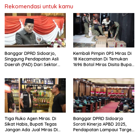
Agustus Tahun 2026
Rekomendasi untuk kamu
Banggar DPRD Sidoarjo,
Kembali Pimpin 0PS Miras Di
Singgung Pendapatan Asli
18 Kecamatan Di Temukan
Daerah (PAD) Dari Sektor
1696 Botol Miras Disita Bupati
Parkir Realisasinya Nihil,
Sikap Tegas Penjual Barang
Meminta Bupati Melakukan
Haram
Evaluasi Secara Menyeluruh
Tiga Ruko Agen Miras. Di
Banggar DPRD Sidoarjo
Sikat Habis, Bupati Tegas
Soroti Kinerja APBD 2025,
Jangan Ada Jual Miras Di
Pendapatan Lampaui Target
Sidoarjo
dan Defisit Berbalik Jadi