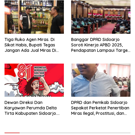
Evaluasi Secara Menyeluruh
Tiga Ruko Agen Miras. Di
Banggar DPRD Sidoarjo
Sikat Habis, Bupati Tegas
Soroti Kinerja APBD 2025,
Jangan Ada Jual Miras Di
Pendapatan Lampaui Target
Sidoarjo
dan Defisit Berbalik Jadi
Surplus
Dewan Direksi Dan
DPRD dan Pemkab Sidoarjo
Karyawan Perumda Delta
Sepakat Perketat Penertiban
Tirta Kabupaten Sidoarjo.
Miras Ilegal, Prostitusi, dan
Mengucapkan Dirgahayu
Rumah Kos Bermasalah
Republik Indonesia Ke 81
Tahun. 17 Agustus 1945- 17