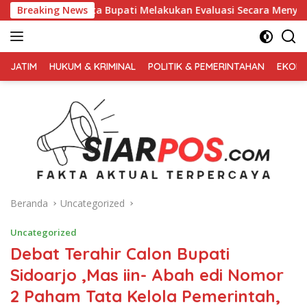
Langsung
ati Melakukan Evaluasi Secara Menyeluruh
Breaking News
Kembali Pimp
ke
konten
FAKTA
AKTUAL
JATIM
HUKUM & KRIMINAL
POLITIK & PEMERINTAHAN
EKONO
TERPERCAYA
Beranda
Uncategorized
Uncategorized
Debat Terahir Calon Bupati
Sidoarjo ,Mas iin- Abah edi Nomor
2 Paham Tata Kelola Pemerintah,