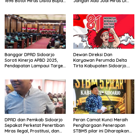
1696 Botol Miras Disita Bupati
Jangan Ada Jual Miras Di
Sikap Tegas Penjual Barang
Sidoarjo
Haram
Banggar DPRD Sidoarjo
Dewan Direksi Dan
Soroti Kinerja APBD 2025,
Karyawan Perumda Delta
Pendapatan Lampaui Target
Tirta Kabupaten Sidoarjo.
dan Defisit Berbalik Jadi
Mengucapkan Dirgahayu
Surplus
Republik Indonesia Ke 81
Tahun. 17 Agustus 1945- 17
Agustus Tahun 2026
DPRD dan Pemkab Sidoarjo
Peran Camat Kunci Meraih
Sepakat Perketat Penertiban
Penghargaan Penerapan
Miras Ilegal, Prostitusi, dan
STBM5 pilar ini Diharapkan
Rumah Kos Bermasalah
Tidak Berhenti Disini.