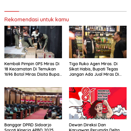
Rekomendasi untuk kamu
Kembali Pimpin 0PS Miras Di
Tiga Ruko Agen Miras. Di
18 Kecamatan Di Temukan
Sikat Habis, Bupati Tegas
1696 Botol Miras Disita Bupati
Jangan Ada Jual Miras Di
Sikap Tegas Penjual Barang
Sidoarjo
Haram
Banggar DPRD Sidoarjo
Dewan Direksi Dan
Soroti Kinerja APBD 2025,
Karyawan Perumda Delta