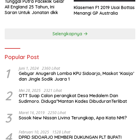
Tunggal Putra Paceklik Gelar
All England 25 Tahun, Ini
Klasemen F1 2019 Usai Bottas
Saran Untuk Jonatan dkk
Menangi GP Australia
Selengkapnya
Popular Post
1
Juni 1, 2024
2360 Lihat
Gebyar Anugerah Lomba KPU Sidoarjo, Maskot ‘Kasijo’
dan Jingle Sodik Juara 1
2
Mei 28, 2025
2321 Lihat
OTT Suap Calon perangkat Desa Medalem Dan
Sudimoro. Diduga”Mantan Kades DibuduranTerlibat
3
Maret 16, 2019
2250 Lihat
Sosok New Nissan Livina Terungkap, Apa Kata NMI?
4
Februari 10, 2025
1528 Lihat
DPRD SIDOARJO MEMBERI DUKUNGAN PLT BUPATI