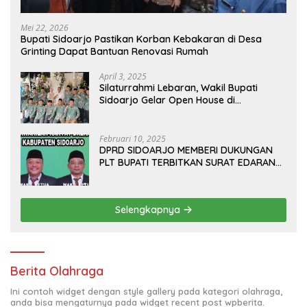
Mei 22, 2026
Bupati Sidoarjo Pastikan Korban Kebakaran di Desa
Grinting Dapat Bantuan Renovasi Rumah
April 3, 2025
Silaturrahmi Lebaran, Wakil Bupati
Sidoarjo Gelar Open House di
Kediamannya
Februari 10, 2025
DPRD SIDOARJO MEMBERI DUKUNGAN
PLT BUPATI TERBITKAN SURAT EDARAN
ATURAN LARANGAN OUTDOOR
LEARNING (ODL) TK, PAUD, SD, SMP/MTS
KELUAR KOTA
Selengkapnya
Berita Olahraga
Ini contoh widget dengan style gallery pada kategori olahraga,
anda bisa mengaturnya pada widget recent post wpberita.