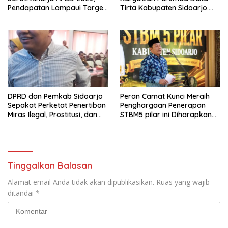
Pendapatan Lampaui Target
Tirta Kabupaten Sidoarjo.
dan Defisit Berbalik Jadi
Mengucapkan Dirgahayu
Surplus
Republik Indonesia Ke 81
Tahun. 17 Agustus 1945- 17
Agustus Tahun 2026
DPRD dan Pemkab Sidoarjo
Peran Camat Kunci Meraih
Sepakat Perketat Penertiban
Penghargaan Penerapan
Miras Ilegal, Prostitusi, dan
STBM5 pilar ini Diharapkan
Rumah Kos Bermasalah
Tidak Berhenti Disini.
Tinggalkan Balasan
Alamat email Anda tidak akan dipublikasikan.
Ruas yang wajib
ditandai
*