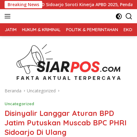
Langsung
 Sidoarjo Soroti Kinerja APBD 2025, Pendapatan Lampaui Target
Breaking News
ke
konten
FAKTA
AKTUAL
JATIM
HUKUM & KRIMINAL
POLITIK & PEMERINTAHAN
EKONO
TERPERCAYA
Beranda
Uncategorized
Uncategorized
Disinyalir Langgar Aturan BPD
Jatim Putuskan Muscab BPC PHRI
Sidoarjo Di Ulang