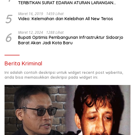
TERBITKAN SURAT EDARAN ATURAN LARANGAN
OUTDOOR LEARNING (ODL) TK, PAUD, SD, SMP/MTS
KELUAR KOTA
5
Maret 16, 2019
1459 Lihat
Video: Kelemahan dan Kelebihan All New Terios
6
Maret 12, 2024
1288 Lihat
Bupati Optimis Pembangunan Infrastruktur Sidoarjo
Barat Akan Jadi Kota Baru
Berita Kriminal
Ini adalah contoh deskripsi untuk widget recent post wpberita,
anda bisa memasukkan deskripsi pada widget ini.