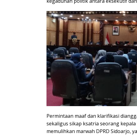
kegaduhan politik antara eksekutif dan l
Permintaan maaf dan klarifikasi diang
sekaligus sikap ksatria seorang kepala 
memulihkan marwah DPRD Sidoarjo, yan