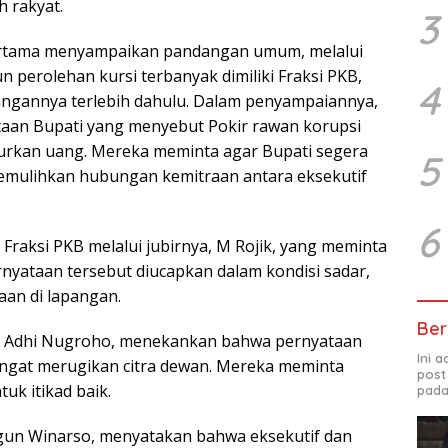
h rakyat.
3
 pertama menyampaikan pandangan umum, melalui
n perolehan kursi terbanyak dimiliki Fraksi PKB,
4
ngannya terlebih dahulu. Dalam penyampaiannya,
aan Bupati yang menyebut Pokir rawan korupsi
kan uang. Mereka meminta agar Bupati segera
5
emulihkan hubungan kemitraan antara eksekutif
6
Fraksi PKB melalui jubirnya, M Rojik, yang meminta
ernyataan tersebut diucapkan dalam kondisi sadar,
aan di lapangan.
Ber
mo Adhi Nugroho, menekankan bahwa pernyataan
Ini 
 sangat merugikan citra dewan. Mereka meminta
post
uk itikad baik.
pada
ngun Winarso, menyatakan bahwa eksekutif dan