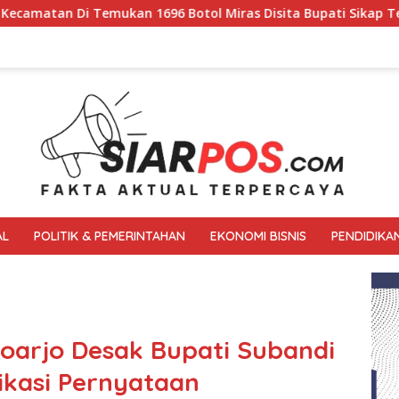
ol Miras Disita Bupati Sikap Tegas Penjual Barang Haram
AL
POLITIK & PEMERINTAHAN
EKONOMI BISNIS
PENDIDIKA
oarjo Desak Bupati Subandi
ikasi Pernyataan