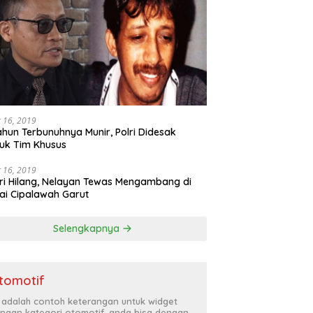
 16, 2019
ahun Terbunuhnya Munir, Polri Didesak
uk Tim Khusus
 16, 2019
ri Hilang, Nelayan Tewas Mengambang di
ai Cipalawah Garut
Selengkapnya
tomotif
i adalah contoh keterangan untuk widget
ngan kategori otomotif, anda bisa dengan