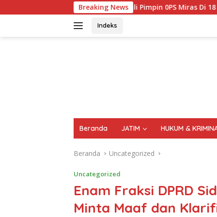
Langsung
Kembali Pimpin 0PS Miras Di 18 Kecamatan Di Temukan 1696 Bot
Breaking News
ke
konten
Indeks
FAKTA
AKTUAL
TERPERCAYA
Beranda
JATIM
HUKUM & KRIMIN
Beranda
Uncategorized
Uncategorized
Enam Fraksi DPRD Sid
Minta Maaf dan Klarif