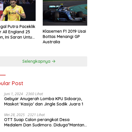
gal Putra Paceklik
Klasemen F1 2019 Usai
r All England 25
Bottas Menangi GP
n, Ini Saran Untuk
Australia
atan dkk
Selengkapnya
ular Post
Juni 1, 2024
2360 Lihat
Gebyar Anugerah Lomba KPU Sidoarjo,
Maskot ‘Kasijo’ dan Jingle Sodik Juara 1
Mei 28, 2025
2321 Lihat
OTT Suap Calon perangkat Desa
Medalem Dan Sudimoro. Diduga”Mantan
Kades DibuduranTerlibat