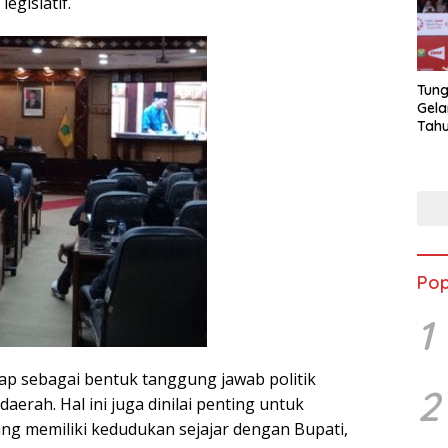
egislatif.
Tung
Gela
Tahu
Jon
Pop
1
gap sebagai bentuk tanggung jawab politik
2
daerah. Hal ini juga dinilai penting untuk
g memiliki kedudukan sejajar dengan Bupati,