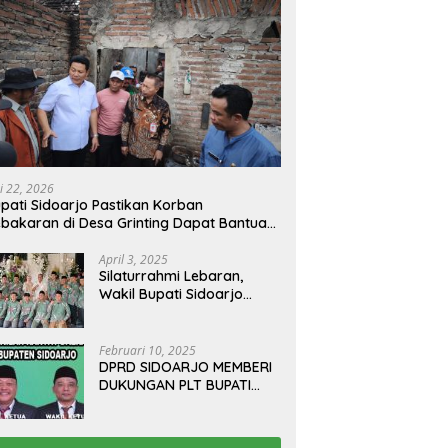
i 22, 2026
pati Sidoarjo Pastikan Korban
bakaran di Desa Grinting Dapat Bantuan
enovasi Rumah
April 3, 2025
Silaturrahmi Lebaran,
Wakil Bupati Sidoarjo
Gelar Open House di
Kediamannya
Februari 10, 2025
DPRD SIDOARJO MEMBERI
DUKUNGAN PLT BUPATI
TERBITKAN SURAT EDARAN
ATURAN LARANGAN
OUTDOOR LEARNING