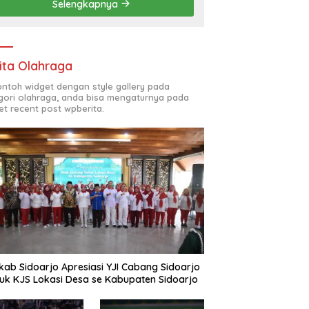
Selengkapnya
(ODL) TK, PAUD, SD,
SMP/MTS KELUAR KOTA
ita Olahraga
contoh widget dengan style gallery pada
gori olahraga, anda bisa mengaturnya pada
et recent post wpberita.
ab Sidoarjo Apresiasi YJI Cabang Sidoarjo
uk KJS Lokasi Desa se Kabupaten Sidoarjo