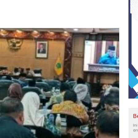
B
In
an