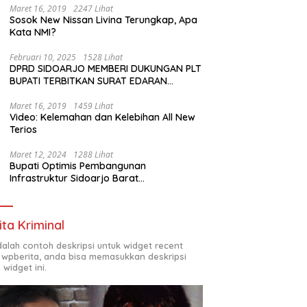
Maret 16, 2019
2247 Lihat
Sosok New Nissan Livina Terungkap, Apa
Kata NMI?
Februari 10, 2025
1528 Lihat
DPRD SIDOARJO MEMBERI DUKUNGAN PLT
BUPATI TERBITKAN SURAT EDARAN
ATURAN LARANGAN OUTDOOR LEARNING
(ODL) TK, PAUD, SD, SMP/MTS KELUAR
Maret 16, 2019
1459 Lihat
Video: Kelemahan dan Kelebihan All New
KOTA
Terios
Maret 12, 2024
1288 Lihat
Bupati Optimis Pembangunan
Infrastruktur Sidoarjo Barat
Akan Jadi Kota Baru
ita Kriminal
adalah contoh deskripsi untuk widget recent
 wpberita, anda bisa memasukkan deskripsi
 widget ini.