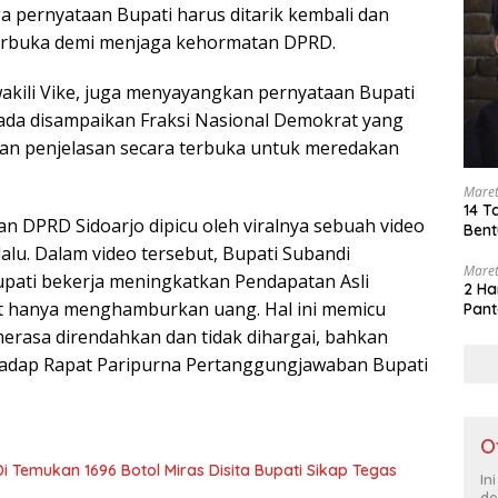
ngga pernyataan Bupati harus ditarik kembali dan
erbuka demi menjaga kehormatan DPRD.
wakili Vike, juga menyayangkan pernyataan Bupati
enada disampaikan Fraksi Nasional Demokrat yang
an penjelasan secara terbuka untuk meredakan
Maret
14 T
an DPRD Sidoarjo dipicu oleh viralnya sebuah video
Bent
lalu. Dalam video tersebut, Bupati Subandi
Maret
upati bekerja meningkatkan Pendapatan Asli
2 Ha
t hanya menghamburkan uang. Hal ini memicu
Pant
rasa direndahkan dan tidak dihargai, bahkan
hadap Rapat Paripurna Pertanggungjawaban Bupati
O
i Temukan 1696 Botol Miras Disita Bupati Sikap Tegas
In
de