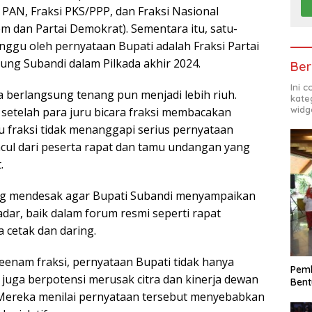
i PAN, Fraksi PKS/PPP, dan Fraksi Nasional
 dan Partai Demokrat). Sementara itu, satu-
nggu oleh pernyataan Bupati adalah Fraksi Partai
ng Subandi dalam Pilkada akhir 2024.
Ber
Ini 
 berlangsung tenang pun menjadi lebih riuh.
kate
widg
etelah para juru bicara fraksi membacakan
 fraksi tidak menanggapi serius pernyataan
cul dari peserta rapat dan tamu undangan yang
.
ung mendesak agar Bupati Subandi menyampaikan
dar, baik dalam forum resmi seperti rapat
 cetak dan daring.
enam fraksi, pernyataan Bupati tidak hanya
Pemk
juga berpotensi merusak citra dan kinerja dewan
Bent
. Mereka menilai pernyataan tersebut menyebabkan