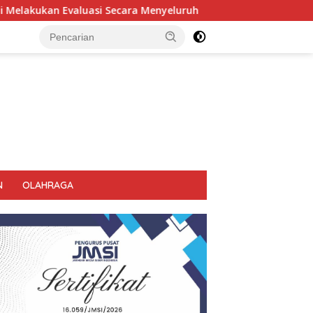
yeluruh
Kembali Pimpin 0PS Miras Di 18 Kecamatan Di 
N
OLAHRAGA