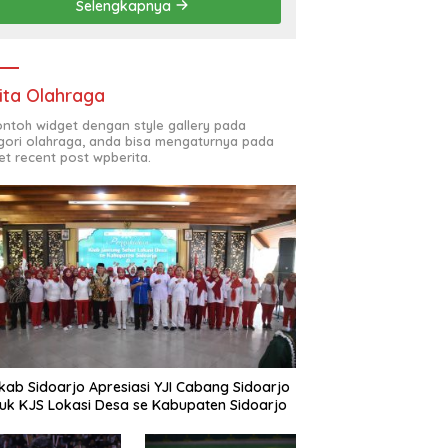
Selengkapnya
(ODL) TK, PAUD, SD,
SMP/MTS KELUAR KOTA
ita Olahraga
contoh widget dengan style gallery pada
gori olahraga, anda bisa mengaturnya pada
et recent post wpberita.
ab Sidoarjo Apresiasi YJI Cabang Sidoarjo
uk KJS Lokasi Desa se Kabupaten Sidoarjo