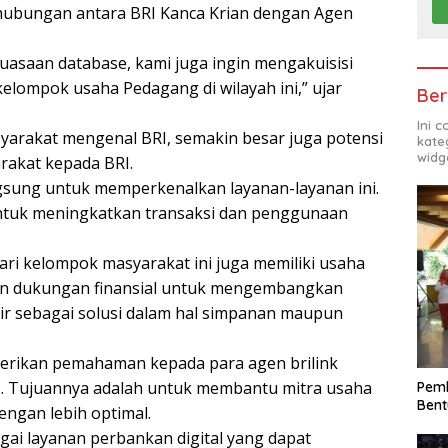
hubungan antara BRI Kanca Krian dengan Agen
asaan database, kami juga ingin mengakuisisi
kelompok usaha Pedagang di wilayah ini,” ujar
Ber
Ini 
arakat mengenal BRI, semakin besar juga potensi
kate
widg
rakat kepada BRI.
gsung untuk memperkenalkan layanan-layanan ini.
untuk meningkatkan transaksi dan penggunaan
ari kelompok masyarakat ini juga memiliki usaha
an dukungan finansial untuk mengembangkan
dir sebagai solusi dalam hal simpanan maupun
berikan pemahaman kepada para agen brilink
. Tujuannya adalah untuk membantu mitra usaha
Pemk
Bent
ngan lebih optimal.
gai layanan perbankan digital yang dapat