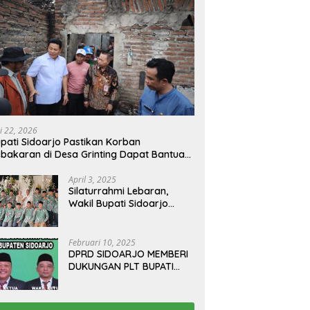
i 22, 2026
pati Sidoarjo Pastikan Korban
bakaran di Desa Grinting Dapat Bantuan
enovasi Rumah
April 3, 2025
Silaturrahmi Lebaran,
Wakil Bupati Sidoarjo
Gelar Open House di
Kediamannya
Februari 10, 2025
DPRD SIDOARJO MEMBERI
DUKUNGAN PLT BUPATI
TERBITKAN SURAT EDARAN
ATURAN LARANGAN
OUTDOOR LEARNING