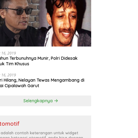
 16, 2019
ahun Terbunuhnya Munir, Polri Didesak
uk Tim Khusus
 16, 2019
ri Hilang, Nelayan Tewas Mengambang di
ai Cipalawah Garut
Selengkapnya
tomotif
i adalah contoh keterangan untuk widget
ngan kategori otomotif, anda bisa dengan