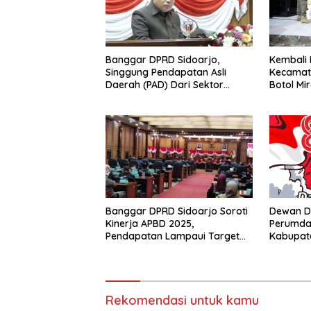
Banggar DPRD Sidoarjo,
Kembali 
Singgung Pendapatan Asli
Kecamat
Daerah (PAD) Dari Sektor
Botol Mir
Parkir Realisasinya Nihil,
Tegas P
Meminta Bupati Melakukan
Evaluasi Secara Menyeluruh
Banggar DPRD Sidoarjo Soroti
Dewan D
Kinerja APBD 2025,
Perumda 
Pendapatan Lampaui Target
Kabupate
dan Defisit Berbalik Jadi
Menguca
Surplus
Republik
17 Agust
Tahun 2
Rekomendasi untuk kamu