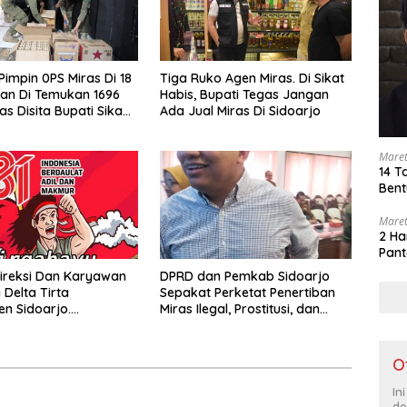
Pimpin 0PS Miras Di 18
Tiga Ruko Agen Miras. Di Sikat
an Di Temukan 1696
Habis, Bupati Tegas Jangan
as Disita Bupati Sikap
Ada Jual Miras Di Sidoarjo
enjual Barang Haram
Maret
14 T
Bent
Maret
2 Ha
Pant
ireksi Dan Karyawan
DPRD dan Pemkab Sidoarjo
Delta Tirta
Sepakat Perketat Penertiban
n Sidoarjo.
Miras Ilegal, Prostitusi, dan
pkan Dirgahayu
Rumah Kos Bermasalah
 Indonesia Ke 81 Tahun.
us 1945- 17 Agustus
O
026
In
de