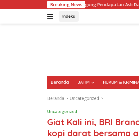
Langsung
 Singgung Pendapatan Asli Daerah (PAD) Dari Sektor Parkir Rea
Breaking News
ke
konten
Indeks
FAKTA
AKTUAL
TERPERCAYA
Beranda
JATIM
HUKUM & KRIMIN
Beranda
Uncategorized
Uncategorized
Giat Kali ini, BRI Bra
kopi darat bersama a