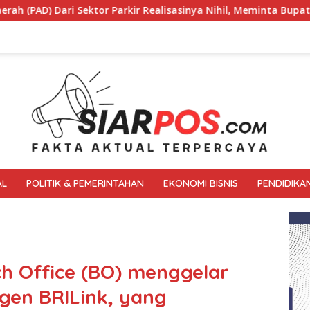
lisasinya Nihil, Meminta Bupati Melakukan Evaluasi Secara Men
AL
POLITIK & PEMERINTAHAN
EKONOMI BISNIS
PENDIDIKA
nch Office (BO) menggelar
gen BRILink, yang