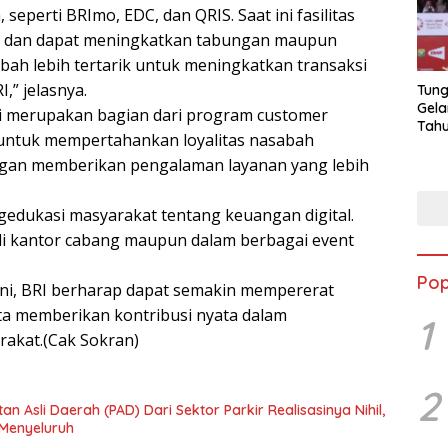
perti BRImo, EDC, dan QRIS. Saat ini fasilitas
at dan dapat meningkatkan tabungan maupun
ah lebih tertarik untuk meningkatkan transaksi
” jelasnya.
Tung
Gela
i merupakan bagian dari program customer
Tahu
n untuk mempertahankan loyalitas nasabah
Jon
ngan memberikan pengalaman layanan yang lebih
gedukasi masyarakat tentang keuangan digital.
 di kantor cabang maupun dalam berbagai event
Pop
ini, BRI berharap dapat semakin mempererat
a memberikan kontribusi nyata dalam
1
rakat.(Cak Sokran)
2
Asli Daerah (PAD) Dari Sektor Parkir Realisasinya Nihil,
 Menyeluruh