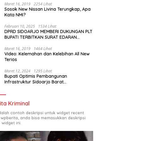
Maret 16, 2019
2254 Lihat
Sosok New Nissan Livina Terungkap, Apa
Kata NMI?
Februari 10, 2025
1534 Lihat
DPRD SIDOARJO MEMBERI DUKUNGAN PLT
BUPATI TERBITKAN SURAT EDARAN
ATURAN LARANGAN OUTDOOR LEARNING
(ODL) TK, PAUD, SD, SMP/MTS KELUAR
Maret 16, 2019
1464 Lihat
Video: Kelemahan dan Kelebihan All New
KOTA
Terios
Maret 12, 2024
1295 Lihat
Bupati Optimis Pembangunan
Infrastruktur Sidoarjo Barat
Akan Jadi Kota Baru
ita Kriminal
adalah contoh deskripsi untuk widget recent
 wpberita, anda bisa memasukkan deskripsi
 widget ini.