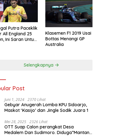
gal Putra Paceklik
Klasemen F1 2019 Usai
r All England 25
Bottas Menangi GP
n, Ini Saran Untuk
Australia
atan dkk
Selengkapnya
ular Post
Juni 1, 2024
2370 Lihat
Gebyar Anugerah Lomba KPU Sidoarjo,
Maskot ‘Kasijo’ dan Jingle Sodik Juara 1
Mei 28, 2025
2326 Lihat
OTT Suap Calon perangkat Desa
Medalem Dan Sudimoro. Diduga”Mantan
Kades DibuduranTerlibat