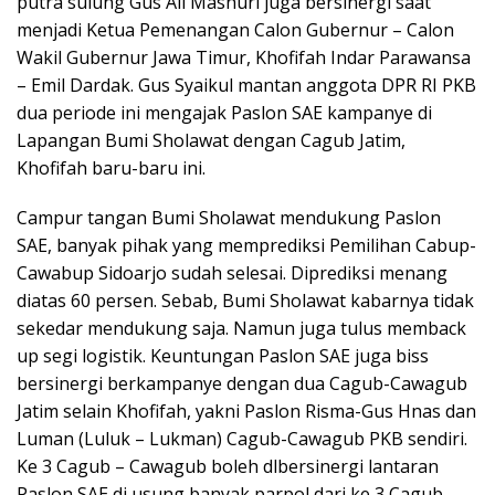
putra sulung Gus Ali Mashuri juga bersinergi saat
menjadi Ketua Pemenangan Calon Gubernur – Calon
Wakil Gubernur Jawa Timur, Khofifah Indar Parawansa
– Emil Dardak. Gus Syaikul mantan anggota DPR RI PKB
dua periode ini mengajak Paslon SAE kampanye di
Lapangan Bumi Sholawat dengan Cagub Jatim,
Khofifah baru-baru ini.
Campur tangan Bumi Sholawat mendukung Paslon
SAE, banyak pihak yang memprediksi Pemilihan Cabup-
Cawabup Sidoarjo sudah selesai. Diprediksi menang
diatas 60 persen. Sebab, Bumi Sholawat kabarnya tidak
sekedar mendukung saja. Namun juga tulus memback
up segi logistik. Keuntungan Paslon SAE juga biss
bersinergi berkampanye dengan dua Cagub-Cawagub
Jatim selain Khofifah, yakni Paslon Risma-Gus Hnas dan
Luman (Luluk – Lukman) Cagub-Cawagub PKB sendiri.
Ke 3 Cagub – Cawagub boleh dlbersinergi lantaran
Paslon SAE di usung banyak parpol dari ke 3 Cagub-