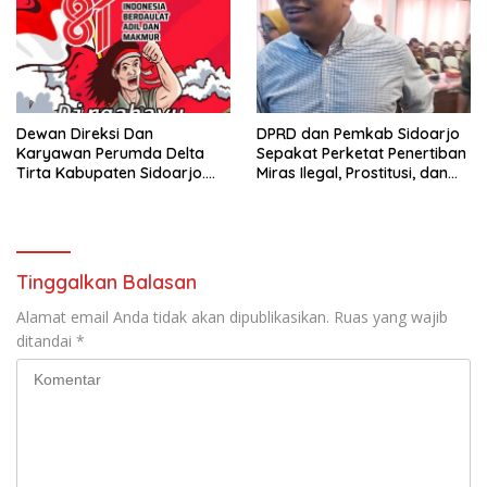
Dewan Direksi Dan
DPRD dan Pemkab Sidoarjo
Karyawan Perumda Delta
Sepakat Perketat Penertiban
Tirta Kabupaten Sidoarjo.
Miras Ilegal, Prostitusi, dan
Mengucapkan Dirgahayu
Rumah Kos Bermasalah
Republik Indonesia Ke 81
Tahun. 17 Agustus 1945- 17
Agustus Tahun 2026
Tinggalkan Balasan
Alamat email Anda tidak akan dipublikasikan.
Ruas yang wajib
ditandai
*