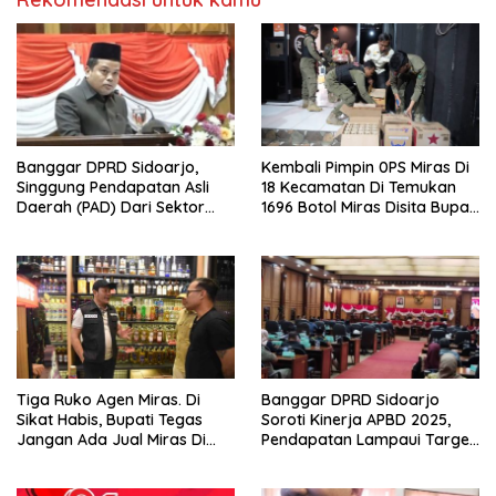
Banggar DPRD Sidoarjo,
Kembali Pimpin 0PS Miras Di
Singgung Pendapatan Asli
18 Kecamatan Di Temukan
Daerah (PAD) Dari Sektor
1696 Botol Miras Disita Bupati
Parkir Realisasinya Nihil,
Sikap Tegas Penjual Barang
Meminta Bupati Melakukan
Haram
Evaluasi Secara Menyeluruh
Tiga Ruko Agen Miras. Di
Banggar DPRD Sidoarjo
Sikat Habis, Bupati Tegas
Soroti Kinerja APBD 2025,
Jangan Ada Jual Miras Di
Pendapatan Lampaui Target
Sidoarjo
dan Defisit Berbalik Jadi
Surplus