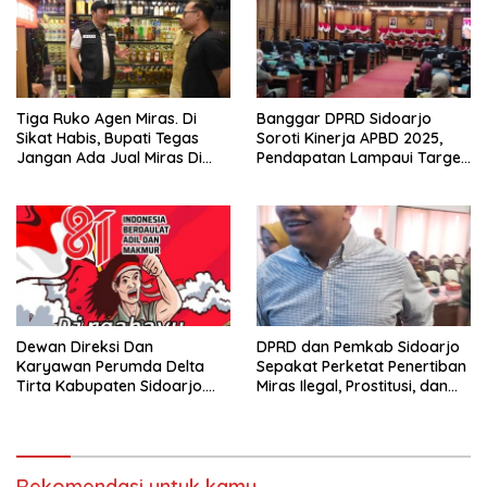
Tiga Ruko Agen Miras. Di
Banggar DPRD Sidoarjo
Sikat Habis, Bupati Tegas
Soroti Kinerja APBD 2025,
Jangan Ada Jual Miras Di
Pendapatan Lampaui Target
Sidoarjo
dan Defisit Berbalik Jadi
Surplus
Dewan Direksi Dan
DPRD dan Pemkab Sidoarjo
Karyawan Perumda Delta
Sepakat Perketat Penertiban
Tirta Kabupaten Sidoarjo.
Miras Ilegal, Prostitusi, dan
Mengucapkan Dirgahayu
Rumah Kos Bermasalah
Republik Indonesia Ke 81
Tahun. 17 Agustus 1945- 17
Agustus Tahun 2026
Rekomendasi untuk kamu