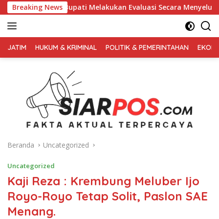
Langsung
ti Melakukan Evaluasi Secara Menyeluruh
Breaking News
Kembali Pimpi
ke
konten
FAKTA
AKTUAL
JATIM
HUKUM & KRIMINAL
POLITIK & PEMERINTAHAN
EKONO
TERPERCAYA
Beranda
Uncategorized
Uncategorized
Kaji Reza : Krembung Meluber Ijo
Royo-Royo Tetap Solit, Paslon SAE
Menang.