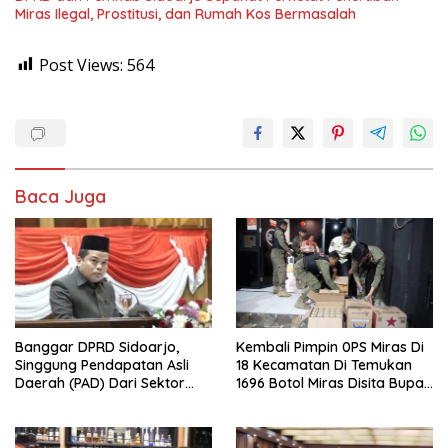
Miras Ilegal, Prostitusi, dan Rumah Kos Bermasalah
Post Views:
564
Baca Juga
Banggar DPRD Sidoarjo,
Kembali Pimpin 0PS Miras Di
Singgung Pendapatan Asli
18 Kecamatan Di Temukan
Daerah (PAD) Dari Sektor
1696 Botol Miras Disita Bupati
Parkir Realisasinya Nihil,
Sikap Tegas Penjual Barang
Meminta Bupati Melakukan
Haram
Evaluasi Secara Menyeluruh