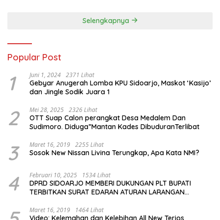
Selengkapnya
Popular Post
1
Juni 1, 2024
2371 Lihat
Gebyar Anugerah Lomba KPU Sidoarjo, Maskot ‘Kasijo’
dan Jingle Sodik Juara 1
2
Mei 28, 2025
2326 Lihat
OTT Suap Calon perangkat Desa Medalem Dan
Sudimoro. Diduga”Mantan Kades DibuduranTerlibat
3
Maret 16, 2019
2255 Lihat
Sosok New Nissan Livina Terungkap, Apa Kata NMI?
4
Februari 10, 2025
1534 Lihat
DPRD SIDOARJO MEMBERI DUKUNGAN PLT BUPATI
TERBITKAN SURAT EDARAN ATURAN LARANGAN
OUTDOOR LEARNING (ODL) TK, PAUD, SD, SMP/MTS
KELUAR KOTA
5
Maret 16, 2019
1464 Lihat
Video: Kelemahan dan Kelebihan All New Terios