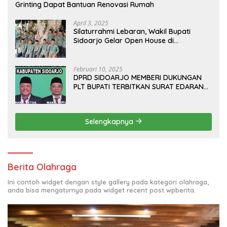
Grinting Dapat Bantuan Renovasi Rumah
April 3, 2025
Silaturrahmi Lebaran, Wakil Bupati
Sidoarjo Gelar Open House di
Kediamannya
Februari 10, 2025
DPRD SIDOARJO MEMBERI DUKUNGAN
PLT BUPATI TERBITKAN SURAT EDARAN
ATURAN LARANGAN OUTDOOR
LEARNING (ODL) TK, PAUD, SD, SMP/MTS
KELUAR KOTA
Selengkapnya
Berita Olahraga
Ini contoh widget dengan style gallery pada kategori olahraga,
anda bisa mengaturnya pada widget recent post wpberita.