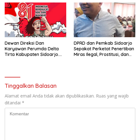
Surplus
Dewan Direksi Dan
DPRD dan Pemkab Sidoarjo
Karyawan Perumda Delta
Sepakat Perketat Penertiban
Tirta Kabupaten Sidoarjo.
Miras Ilegal, Prostitusi, dan
Mengucapkan Dirgahayu
Rumah Kos Bermasalah
Republik Indonesia Ke 81
Tahun. 17 Agustus 1945- 17
Agustus Tahun 2026
Tinggalkan Balasan
Alamat email Anda tidak akan dipublikasikan.
Ruas yang wajib
ditandai
*