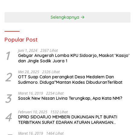
Selengkapnya
Popular Post
1
Juni 1, 2024
2367 Lihat
Gebyar Anugerah Lomba KPU Sidoarjo, Maskot ‘Kasijo’
dan Jingle Sodik Juara 1
2
Mei 28, 2025
2326 Lihat
OTT Suap Calon perangkat Desa Medalem Dan
Sudimoro. Diduga”Mantan Kades DibuduranTerlibat
3
Maret 16, 2019
2254 Lihat
Sosok New Nissan Livina Terungkap, Apa Kata NMI?
4
Februari 10, 2025
1532 Lihat
DPRD SIDOARJO MEMBERI DUKUNGAN PLT BUPATI
TERBITKAN SURAT EDARAN ATURAN LARANGAN
OUTDOOR LEARNING (ODL) TK, PAUD, SD, SMP/MTS
KELUAR KOTA
Maret 16, 2019
1464 Lihat