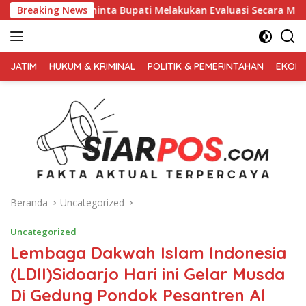
Langsung
 Bupati Melakukan Evaluasi Secara Menyeluruh
Breaking News
Kembali 
ke
konten
FAKTA
AKTUAL
JATIM
HUKUM & KRIMINAL
POLITIK & PEMERINTAHAN
EKONO
TERPERCAYA
Beranda
Uncategorized
Uncategorized
Lembaga Dakwah Islam Indonesia
(LDII)Sidoarjo Hari ini Gelar Musda
Di Gedung Pondok Pesantren Al