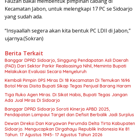
Fauzan bakal membentuk pimpinan cabang di
Kecamatan Jabon, untuk melengkapi 17 PC se Sidoarjo
yang sudah ada.
“Insyaallah segera akan kita bentuk PC LDII di Jabon,”
ujarnya.(Sokran)
Berita Terkait
Banggar DPRD Sidoarjo, Singgung Pendapatan Asli Daerah
(PAD) Dari Sektor Parkir Realisasinya Nihil, Meminta Bupati
Melakukan Evaluasi Secara Menyeluruh
Kembali Pimpin 0PS Miras Di 18 Kecamatan Di Temukan 1696
Botol Miras Disita Bupati Sikap Tegas Penjual Barang Haram
Tiga Ruko Agen Miras. Di Sikat Habis, Bupati Tegas Jangan
Ada Jual Miras Di Sidoarjo
Banggar DPRD Sidoarjo Soroti Kinerja APBD 2025,
Pendapatan Lampaui Target dan Defisit Berbalik Jadi Surplus
Dewan Direksi Dan Karyawan Perumda Delta Tirta Kabupaten
Sidoarjo. Mengucapkan Dirgahayu Republik Indonesia Ke 81
Tahun. 17 Agustus 1945- 17 Agustus Tahun 2026