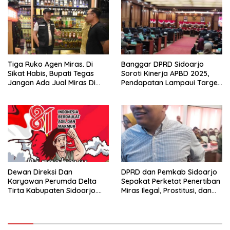
Evaluasi Secara Menyeluruh
Tiga Ruko Agen Miras. Di
Banggar DPRD Sidoarjo
Sikat Habis, Bupati Tegas
Soroti Kinerja APBD 2025,
Jangan Ada Jual Miras Di
Pendapatan Lampaui Target
Sidoarjo
dan Defisit Berbalik Jadi
Surplus
Dewan Direksi Dan
DPRD dan Pemkab Sidoarjo
Karyawan Perumda Delta
Sepakat Perketat Penertiban
Tirta Kabupaten Sidoarjo.
Miras Ilegal, Prostitusi, dan
Mengucapkan Dirgahayu
Rumah Kos Bermasalah
Republik Indonesia Ke 81
Tahun. 17 Agustus 1945- 17
Agustus Tahun 2026