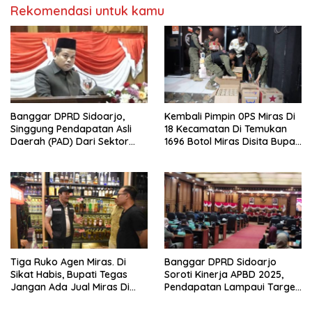
Rekomendasi untuk kamu
Banggar DPRD Sidoarjo,
Kembali Pimpin 0PS Miras Di
Singgung Pendapatan Asli
18 Kecamatan Di Temukan
Daerah (PAD) Dari Sektor
1696 Botol Miras Disita Bupati
Parkir Realisasinya Nihil,
Sikap Tegas Penjual Barang
Meminta Bupati Melakukan
Haram
Evaluasi Secara Menyeluruh
Tiga Ruko Agen Miras. Di
Banggar DPRD Sidoarjo
Sikat Habis, Bupati Tegas
Soroti Kinerja APBD 2025,
Jangan Ada Jual Miras Di
Pendapatan Lampaui Target
Sidoarjo
dan Defisit Berbalik Jadi