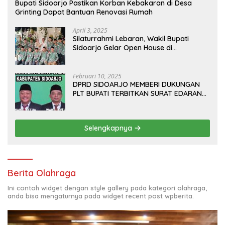
Bupati Sidoarjo Pastikan Korban Kebakaran di Desa
Grinting Dapat Bantuan Renovasi Rumah
April 3, 2025
Silaturrahmi Lebaran, Wakil Bupati
Sidoarjo Gelar Open House di
Kediamannya
Februari 10, 2025
DPRD SIDOARJO MEMBERI DUKUNGAN
PLT BUPATI TERBITKAN SURAT EDARAN
ATURAN LARANGAN OUTDOOR
LEARNING (ODL) TK, PAUD, SD, SMP/MTS
KELUAR KOTA
Selengkapnya
Berita Olahraga
Ini contoh widget dengan style gallery pada kategori olahraga,
anda bisa mengaturnya pada widget recent post wpberita.