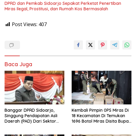
DPRD dan Pemkab Sidoarjo Sepakat Perketat Penertiban
Miras Ilegal, Prostitusi, dan Rumah Kos Bermasalah
Post Views:
407
Baca Juga
Banggar DPRD Sidoarjo,
Kembali Pimpin 0PS Miras Di
Singgung Pendapatan Asli
18 Kecamatan Di Temukan
Daerah (PAD) Dari Sektor
1696 Botol Miras Disita Bupati
Parkir Realisasinya Nihil,
Sikap Tegas Penjual Barang
Meminta Bupati Melakukan
Haram