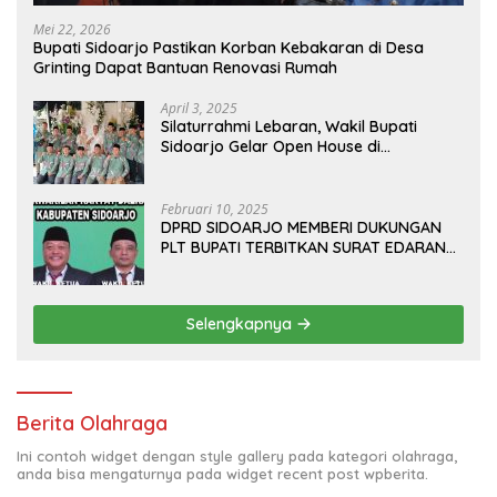
Mei 22, 2026
Bupati Sidoarjo Pastikan Korban Kebakaran di Desa
Grinting Dapat Bantuan Renovasi Rumah
April 3, 2025
Silaturrahmi Lebaran, Wakil Bupati
Sidoarjo Gelar Open House di
Kediamannya
Februari 10, 2025
DPRD SIDOARJO MEMBERI DUKUNGAN
PLT BUPATI TERBITKAN SURAT EDARAN
ATURAN LARANGAN OUTDOOR
LEARNING (ODL) TK, PAUD, SD, SMP/MTS
KELUAR KOTA
Selengkapnya
Berita Olahraga
Ini contoh widget dengan style gallery pada kategori olahraga,
anda bisa mengaturnya pada widget recent post wpberita.