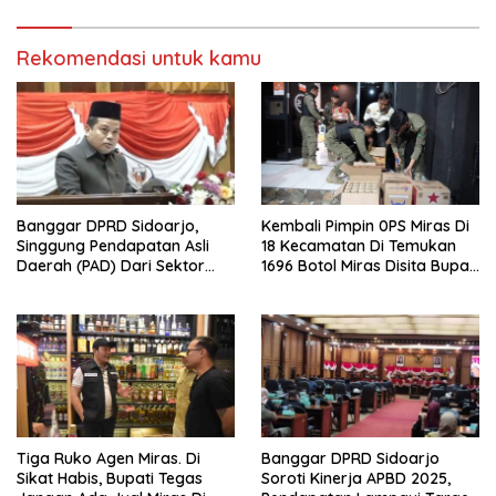
Tahun. 17 Agustus 1945- 17
Agustus Tahun 2026
Rekomendasi untuk kamu
Banggar DPRD Sidoarjo,
Kembali Pimpin 0PS Miras Di
Singgung Pendapatan Asli
18 Kecamatan Di Temukan
Daerah (PAD) Dari Sektor
1696 Botol Miras Disita Bupati
Parkir Realisasinya Nihil,
Sikap Tegas Penjual Barang
Meminta Bupati Melakukan
Haram
Evaluasi Secara Menyeluruh
Tiga Ruko Agen Miras. Di
Banggar DPRD Sidoarjo
Sikat Habis, Bupati Tegas
Soroti Kinerja APBD 2025,