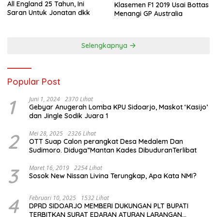
All England 25 Tahun, Ini
Klasemen F1 2019 Usai Bottas
Saran Untuk Jonatan dkk
Menangi GP Australia
Selengkapnya
Popular Post
1
Juni 1, 2024
2370 Lihat
Gebyar Anugerah Lomba KPU Sidoarjo, Maskot ‘Kasijo’
dan Jingle Sodik Juara 1
2
Mei 28, 2025
2326 Lihat
OTT Suap Calon perangkat Desa Medalem Dan
Sudimoro. Diduga”Mantan Kades DibuduranTerlibat
3
Maret 16, 2019
2254 Lihat
Sosok New Nissan Livina Terungkap, Apa Kata NMI?
4
Februari 10, 2025
1532 Lihat
DPRD SIDOARJO MEMBERI DUKUNGAN PLT BUPATI
TERBITKAN SURAT EDARAN ATURAN LARANGAN