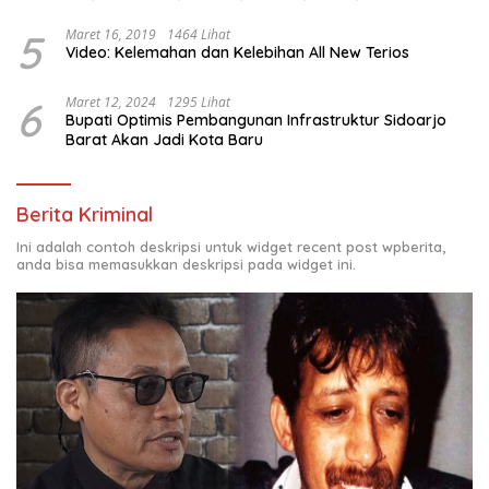
OUTDOOR LEARNING (ODL) TK, PAUD, SD, SMP/MTS
KELUAR KOTA
5
Maret 16, 2019
1464 Lihat
Video: Kelemahan dan Kelebihan All New Terios
6
Maret 12, 2024
1295 Lihat
Bupati Optimis Pembangunan Infrastruktur Sidoarjo
Barat Akan Jadi Kota Baru
Berita Kriminal
Ini adalah contoh deskripsi untuk widget recent post wpberita,
anda bisa memasukkan deskripsi pada widget ini.