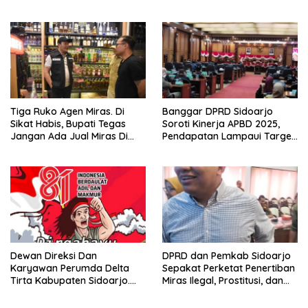
Parkir Realisasinya Nihil,
Sikap Tegas Penjual Barang
Meminta Bupati Melakukan
Haram
Evaluasi Secara Menyeluruh
Tiga Ruko Agen Miras. Di
Banggar DPRD Sidoarjo
Sikat Habis, Bupati Tegas
Soroti Kinerja APBD 2025,
Jangan Ada Jual Miras Di
Pendapatan Lampaui Target
Sidoarjo
dan Defisit Berbalik Jadi
Surplus
Dewan Direksi Dan
DPRD dan Pemkab Sidoarjo
Karyawan Perumda Delta
Sepakat Perketat Penertiban
Tirta Kabupaten Sidoarjo.
Miras Ilegal, Prostitusi, dan
Mengucapkan Dirgahayu
Rumah Kos Bermasalah
Republik Indonesia Ke 81