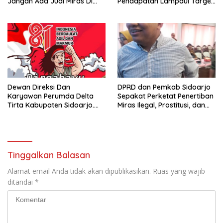
Jangan Ada Jual Miras Di
Pendapatan Lampaui Target
Sidoarjo
dan Defisit Berbalik Jadi
Surplus
Dewan Direksi Dan
DPRD dan Pemkab Sidoarjo
Karyawan Perumda Delta
Sepakat Perketat Penertiban
Tirta Kabupaten Sidoarjo.
Miras Ilegal, Prostitusi, dan
Mengucapkan Dirgahayu
Rumah Kos Bermasalah
Republik Indonesia Ke 81
Tahun. 17 Agustus 1945- 17
Agustus Tahun 2026
Tinggalkan Balasan
Alamat email Anda tidak akan dipublikasikan.
Ruas yang wajib
ditandai
*