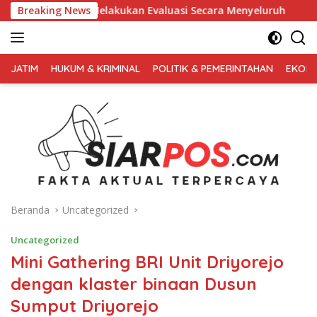
Langsung
kukan Evaluasi Secara Menyeluruh
Breaking News
Kembali Pimpin 0PS M
ke
konten
FAKTA
AKTUAL
JATIM
HUKUM & KRIMINAL
POLITIK & PEMERINTAHAN
EKONO
TERPERCAYA
Beranda
Uncategorized
Uncategorized
Mini Gathering BRI Unit Driyorejo
dengan klaster binaan Dusun
Sumput Driyorejo