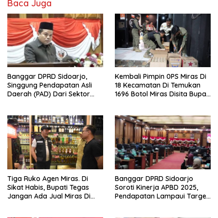
Baca Juga
Banggar DPRD Sidoarjo,
Kembali Pimpin 0PS Miras Di
Singgung Pendapatan Asli
18 Kecamatan Di Temukan
Daerah (PAD) Dari Sektor
1696 Botol Miras Disita Bupati
Parkir Realisasinya Nihil,
Sikap Tegas Penjual Barang
Meminta Bupati Melakukan
Haram
Evaluasi Secara Menyeluruh
Tiga Ruko Agen Miras. Di
Banggar DPRD Sidoarjo
Sikat Habis, Bupati Tegas
Soroti Kinerja APBD 2025,
Jangan Ada Jual Miras Di
Pendapatan Lampaui Target
Sidoarjo
dan Defisit Berbalik Jadi
Surplus