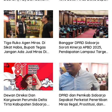
Parkir Realisasinya Nihil,
Sikap Tegas Penjual Barang
Meminta Bupati Melakukan
Haram
Evaluasi Secara Menyeluruh
Tiga Ruko Agen Miras. Di
Banggar DPRD Sidoarjo
Sikat Habis, Bupati Tegas
Soroti Kinerja APBD 2025,
Jangan Ada Jual Miras Di
Pendapatan Lampaui Target
Sidoarjo
dan Defisit Berbalik Jadi
Surplus
Dewan Direksi Dan
DPRD dan Pemkab Sidoarjo
Karyawan Perumda Delta
Sepakat Perketat Penertiban
Tirta Kabupaten Sidoarjo.
Miras Ilegal, Prostitusi, dan
Mengucapkan Dirgahayu
Rumah Kos Bermasalah