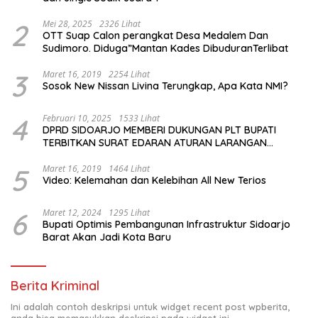
2
Mei 28, 2025
2326 Lihat
OTT Suap Calon perangkat Desa Medalem Dan
Sudimoro. Diduga”Mantan Kades DibuduranTerlibat
3
Maret 16, 2019
2254 Lihat
Sosok New Nissan Livina Terungkap, Apa Kata NMI?
4
Februari 10, 2025
1533 Lihat
DPRD SIDOARJO MEMBERI DUKUNGAN PLT BUPATI
TERBITKAN SURAT EDARAN ATURAN LARANGAN
OUTDOOR LEARNING (ODL) TK, PAUD, SD, SMP/MTS
KELUAR KOTA
5
Maret 16, 2019
1464 Lihat
Video: Kelemahan dan Kelebihan All New Terios
6
Maret 12, 2024
1295 Lihat
Bupati Optimis Pembangunan Infrastruktur Sidoarjo
Barat Akan Jadi Kota Baru
Berita Kriminal
Ini adalah contoh deskripsi untuk widget recent post wpberita,
anda bisa memasukkan deskripsi pada widget ini.