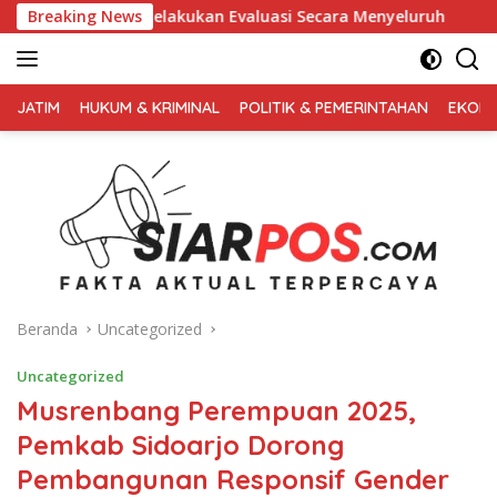
Langsung
akukan Evaluasi Secara Menyeluruh
Breaking News
Kembali Pimpin 0PS 
ke
konten
FAKTA
AKTUAL
JATIM
HUKUM & KRIMINAL
POLITIK & PEMERINTAHAN
EKONO
TERPERCAYA
Beranda
Uncategorized
Uncategorized
Musrenbang Perempuan 2025,
Pemkab Sidoarjo Dorong
Pembangunan Responsif Gender